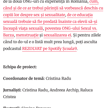
de la două ONG-uri cu experiență în România,
cum,
când și de ce ar trebui părinții să vorbească deschis cu
copiii lor despre sex și sexualitate
,
de ce educația
sexuală trebuie să fie predată înainte ca elevii să-și
înceapă viața sexuală
,
povestea ONG-ului Sexul vs.
Barza
,
menstruație
și
sexualizarea ei
. Și pentru zilele
când to do-ul e o listă mult prea lungă, poți asculta
podcastul
REZOLVAT pe Spotify Școala9
.
Echipa de proiect:
Coordonator de temă:
Cristina Radu
Jurnaliști:
Cristina Radu, Andreea Archip, Raluca
Cristea