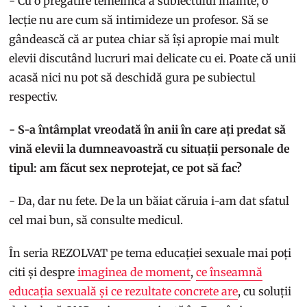
- Cu o pregătire temeinică a subiectului înainte, o
lecție nu are cum să intimideze un profesor. Să se
gândească că ar putea chiar să își apropie mai mult
elevii discutând lucruri mai delicate cu ei. Poate că unii
acasă nici nu pot să deschidă gura pe subiectul
respectiv.
- S-a întâmplat vreodată în anii în care ați predat să
vină elevii la dumneavoastră cu situații personale de
tipul: am făcut sex neprotejat, ce pot să fac?
- Da, dar nu fete. De la un băiat căruia i-am dat sfatul
cel mai bun, să consulte medicul.
În seria REZOLVAT pe tema educației sexuale mai poți
citi și despre
imaginea de moment
,
ce înseamnă
educația sexuală și ce rezultate concrete are
, cu soluții