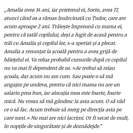
„Amalia avea 14 ani, iar prietenul ei, Sorin, avea 17,
atunci când ea a rămas însărcinată cu Tudor, care are
acum aproape 2 ani. Trăiește împreună cu mama ei,
pentru că tatăl copilului, deși a fugit de acasă pentru a
trăi cu Amalia și copilul lor, s-a speriat și a plecat.
Amalia a renunțat la școală pentru a avea grijă de
băiețelul ei. Va relua probabil cursurile după ce copilul
nu va mai fi dependent de ea. «Ar trebui să reiau
școala, dar acum nu am cum. Sau poate o să mă
angajez pe undeva, pentru că nici mama nu are un
salariu prea bun, iar alocația mea este foarte, foarte
mică. Nu vreau să mă gândesc la asta acum. O să văd
ce o să fac. Acum trebuie să merg pe direcția asta pe
care sunt.» Nu mai are nici lacrimi. Or fi secat de mult,
în nopțile de singurătate și de deznădejde.”