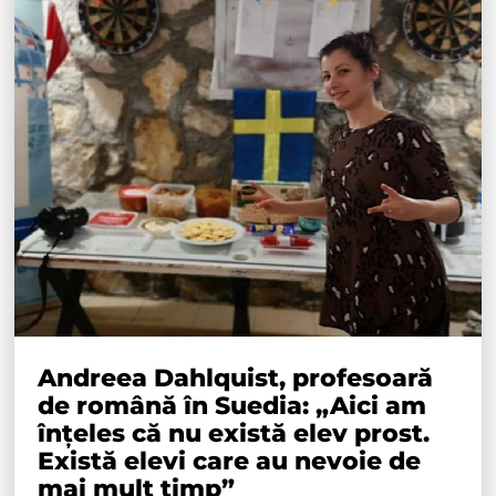
Andreea Dahlquist, profesoară
de română în Suedia: „Aici am
înțeles că nu există elev prost.
Există elevi care au nevoie de
mai mult timp”