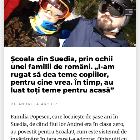
Școala din Suedia, prin ochii
unei familii de români. „I-am
rugat să dea teme copiilor,
pentru cine vrea. În timp, au
luat toți teme pentru acasă”
DE ANDREEA ARCHIP
Familia Popescu, care locuiește de șase ani în
Suedia, de când fiul lor Andrei era în clasa zero,
au povestit pentru Școala9, cum este sistemul de
învățământ în țara care i-a adoptat. Obișnuiți cu