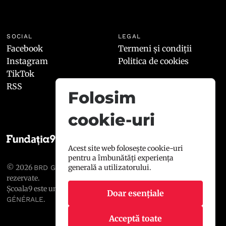
SOCIAL
LEGAL
Facebook
Termeni și condiții
Instagram
Politica de cookies
TikTok
RSS
Folosim
cookie-uri
Acest site web folosește cookie-uri
pentru a îmbunătăți experiența
© 2026
, toate drepturile
generală a utilizatorului.
BRD GROUPE SOCIÉTÉ GÉNÉRALE
rezervate.
Școala9 este un proiect susținut de
BRD GROUPE SOCIÉTÉ
Doar esențiale
.
GÉNÉRALE
Acceptă toate