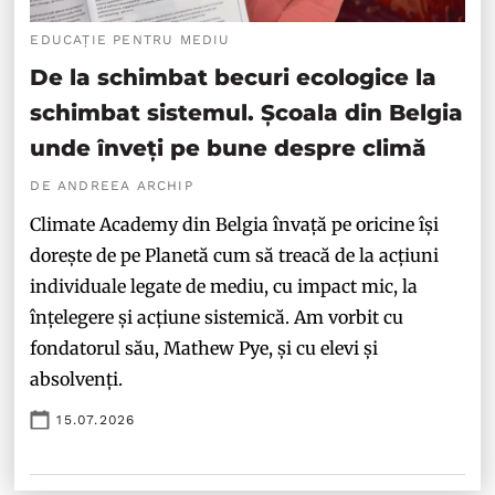
EDUCAȚIE PENTRU MEDIU
De la schimbat becuri ecologice la
schimbat sistemul. Școala din Belgia
unde înveți pe bune despre climă
DE ANDREEA ARCHIP
Climate Academy din Belgia învață pe oricine își
dorește de pe Planetă cum să treacă de la acțiuni
individuale legate de mediu, cu impact mic, la
înțelegere și acțiune sistemică. Am vorbit cu
fondatorul său, Mathew Pye, și cu elevi și
absolvenți.
15.07.2026