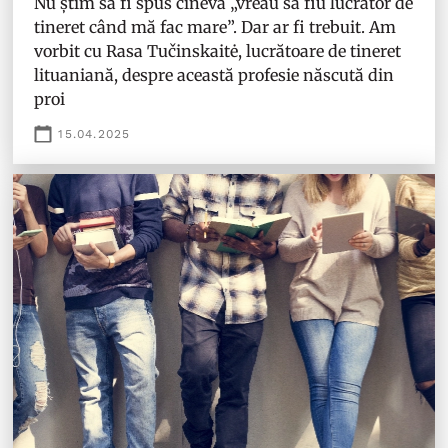
Nu știm să fi spus cineva „vreau să fiu lucrător de
tineret când mă fac mare”. Dar ar fi trebuit. Am
vorbit cu Rasa Tučinskaitė, lucrătoare de tineret
lituaniană, despre această profesie născută din
proi
15.04.2025