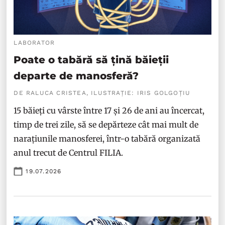
LABORATOR
Poate o tabără să țină băieții
departe de manosferă?
DE RALUCA CRISTEA, ILUSTRAȚIE: IRIS GOLGOȚIU
15 băieți cu vârste între 17 și 26 de ani au încercat,
timp de trei zile, să se depărteze cât mai mult de
narațiunile manosferei, într-o tabără organizată
anul trecut de Centrul FILIA.
19.07.2026