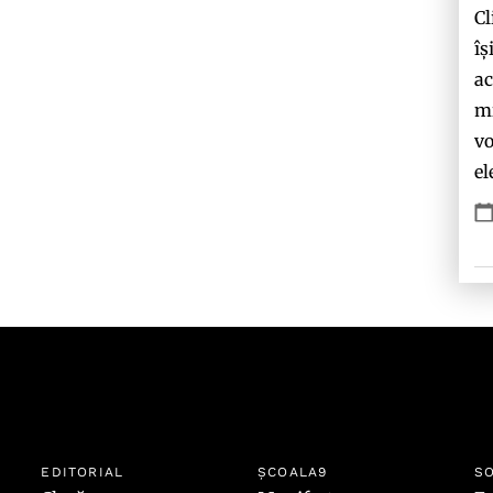
Cl
îș
ac
mi
vo
el
EDITORIAL
ȘCOALA9
SO