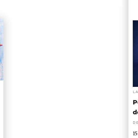
L
P
d
DE
15