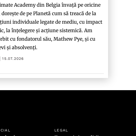
imate Academy din Belgia învață pe oricine
i dorește de pe Planetă cum să treacă de la
țiuni individuale legate de mediu, cu impact
c, la înțelegere și acțiune sistemică. Am
rbit cu fondatorul său, Mathew Pye, și cu
evi și absolvenți.
15.07.2026
CIAL
LEGAL