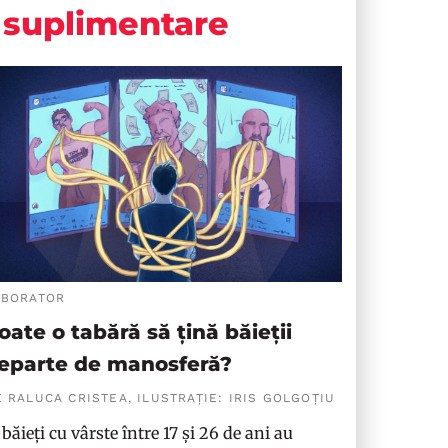
suplimentare
ABORATOR
oate o tabără să țină băieții
eparte de manosferă?
 RALUCA CRISTEA, ILUSTRAȚIE: IRIS GOLGOȚIU
 băieți cu vârste între 17 și 26 de ani au