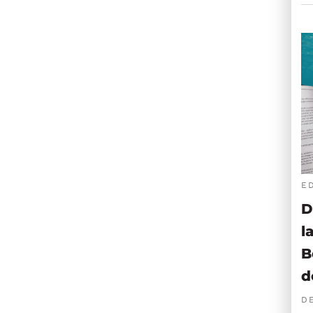
E
D
l
B
d
D