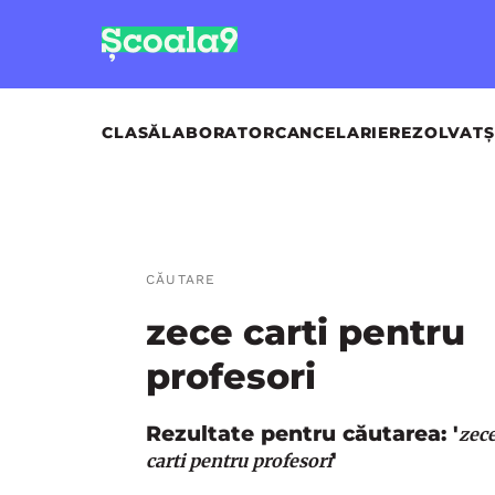
CLASĂ
LABORATOR
CANCELARIE
REZOLVAT
Ș
CĂUTARE
zece carti pentru
profesori
Rezultate pentru căutarea: '
zec
'
carti pentru profesori