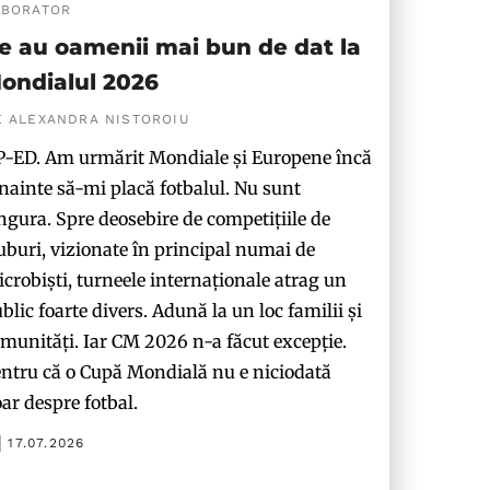
ABORATOR
e au oamenii mai bun de dat la
ondialul 2026
E ALEXANDRA NISTOROIU
-ED. Am urmărit Mondiale și Europene încă
nainte să-mi placă fotbalul. Nu sunt
ngura. Spre deosebire de competițiile de
uburi, vizionate în principal numai de
crobiști, turneele internaționale atrag un
blic foarte divers. Adună la un loc familii și
munități. Iar CM 2026 n-a făcut excepție.
ntru că o Cupă Mondială nu e niciodată
ar despre fotbal.
17.07.2026