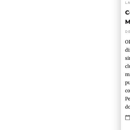
L
C
M
D
OP
di
si
cl
mi
pu
co
Pe
do