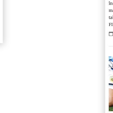
în
ma
ta
F