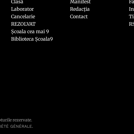
Clasă
Manifest
F
Laborator
Redacția
I
Cancelarie
Contact
T
REZOLVAT
R
Școala cea mai 9
Biblioteca Școala9
pturile rezervate.
.
IÉTÉ GÉNÉRALE