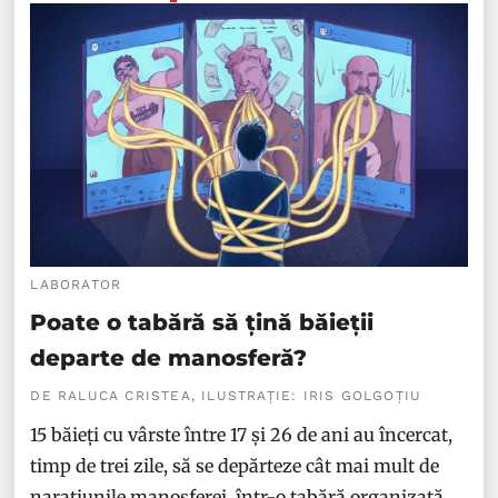
LABORATOR
Poate o tabără să țină băieții
departe de manosferă?
DE RALUCA CRISTEA, ILUSTRAȚIE: IRIS GOLGOȚIU
15 băieți cu vârste între 17 și 26 de ani au încercat,
timp de trei zile, să se depărteze cât mai mult de
narațiunile manosferei, într-o tabără organizată