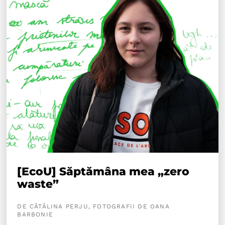
[EcoU] Săptămâna mea „zero
waste”
DE CĂTĂLINA PERJU, FOTOGRAFII DE OANA
BARBONIE