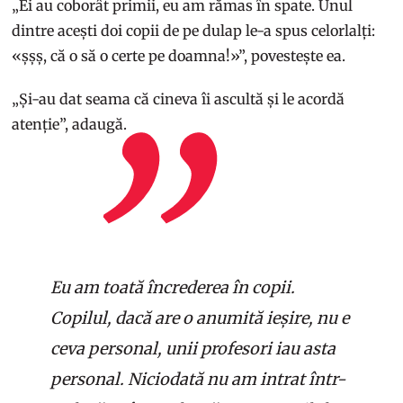
„Ei au coborât primii, eu am rămas în spate. Unul
dintre acești doi copii de pe dulap le-a spus celorlalți:
«șșș, că o să o certe pe doamna!»”, povestește ea.
„Și-au dat seama că cineva îi ascultă și le acordă
atenție”, adaugă.
Eu am toată încrederea în copii.
Copilul, dacă are o anumită ieșire, nu e
ceva personal, unii profesori iau asta
personal. Niciodată nu am intrat într-