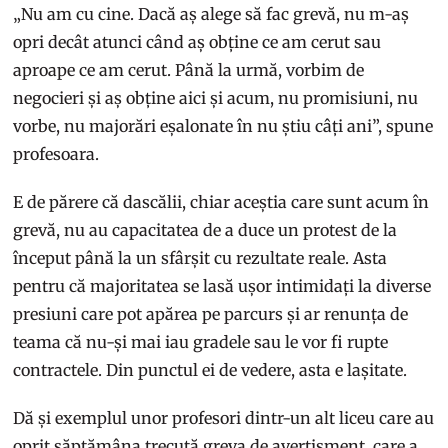
„Nu am cu cine. Dacă aș alege să fac grevă, nu m-aș
opri decât atunci când aș obține ce am cerut sau
aproape ce am cerut. Până la urmă, vorbim de
negocieri și aș obține aici și acum, nu promisiuni, nu
vorbe, nu majorări eșalonate în nu știu câți ani”, spune
profesoara.
E de părere că dascălii, chiar aceștia care sunt acum în
grevă, nu au capacitatea de a duce un protest de la
început până la un sfârșit cu rezultate reale. Asta
pentru că majoritatea se lasă ușor intimidați la diverse
presiuni care pot apărea pe parcurs și ar renunța de
teama că nu-și mai iau gradele sau le vor fi rupte
contractele. Din punctul ei de vedere, asta e lașitate.
Dă și exemplul unor profesori dintr-un alt liceu care au
oprit săptămâna trecută greva de avertisment, care a