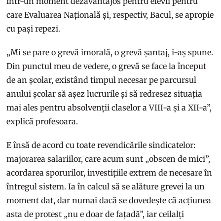
într-un moment dezavantajos pentru elevii pentru
care Evaluarea Națională și, respectiv, Bacul, se apropie
cu pași repezi.
„Mi se pare o grevă imorală, o grevă șantaj, i-aș spune.
Din punctul meu de vedere, o grevă se face la început
de an școlar, existând timpul necesar pe parcursul
anului școlar să așez lucrurile și să redresez situația
mai ales pentru absolvenții claselor a VIII-a și a XII-a”,
explică profesoara.
E însă de acord cu toate revendicările sindicatelor:
majorarea salariilor, care acum sunt „obscen de mici”,
acordarea sporurilor, investițiile extrem de necesare în
întregul sistem. Ia în calcul să se alăture grevei la un
moment dat, dar numai dacă se dovedește că acțiunea
asta de protest „nu e doar de fațadă”, iar ceilalți