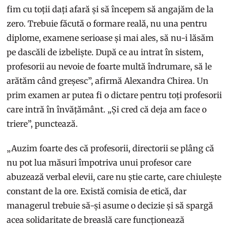
fim cu toții dați afară și să începem să angajăm de la
zero. Trebuie făcută o formare reală, nu una pentru
diplome, examene serioase și mai ales, să nu-i lăsăm
pe dascăli de izbeliște. După ce au intrat în sistem,
profesorii au nevoie de foarte multă îndrumare, să le
arătăm când greșesc”, afirmă Alexandra Chirea. Un
prim examen ar putea fi o dictare pentru toți profesorii
care intră în învățământ. „Și cred că deja am face o
triere”, punctează.
„Auzim foarte des că profesorii, directorii se plâng că
nu pot lua măsuri împotriva unui profesor care
abuzează verbal elevii, care nu știe carte, care chiulește
constant de la ore. Există comisia de etică, dar
managerul trebuie să-și asume o decizie și să spargă
acea solidaritate de breaslă care funcționează