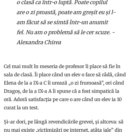
o clasă ca într-o luptă. Poate copilul
are o zi proastă, poate am greșit eu și l-
am făcut să se simtă într-un anumit
fel. Nu am o problemă să le cer scuze. -
Alexandra Chirea
Cel mai mult în meseria de profesor îi place să fie în
sala de clasă. Îi place când un elev o face să râdă, când
Elena de la a IX-a C îi urează „o zi frumoasă”, ori când
Dragoș, de la a IX-a A îi spune că a fost simpatică la
oră. Adoră satisfacția pe care o are când un elev ia 10
curat la un test.
Și-ar dori, pe lângă revendicările grevei, și altceva: să
nu mai existe „victimizări pe internet, atâta jale” din