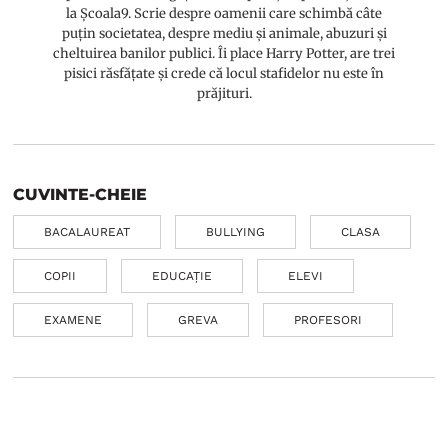
la Școala9. Scrie despre oamenii care schimbă câte
puțin societatea, despre mediu și animale, abuzuri și
cheltuirea banilor publici. Îi place Harry Potter, are trei
pisici răsfățate și crede că locul stafidelor nu este în
prăjituri.
CUVINTE-CHEIE
BACALAUREAT
BULLYING
CLASA
COPII
EDUCAȚIE
ELEVI
EXAMENE
GREVA
PROFESORI