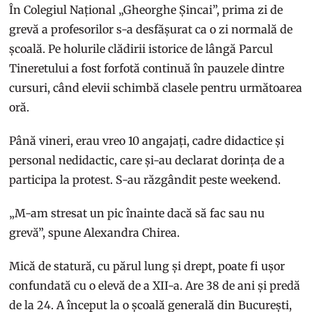
În Colegiul Național „Gheorghe Șincai”, prima zi de
grevă a profesorilor s-a desfășurat ca o zi normală de
școală. Pe holurile clădirii istorice de lângă Parcul
Tineretului a fost forfotă continuă în pauzele dintre
cursuri, când elevii schimbă clasele pentru următoarea
oră.
Până vineri, erau vreo 10 angajați, cadre didactice și
personal nedidactic, care și-au declarat dorința de a
participa la protest. S-au răzgândit peste weekend.
„M-am stresat un pic înainte dacă să fac sau nu
grevă”, spune Alexandra Chirea.
Mică de statură, cu părul lung și drept, poate fi ușor
confundată cu o elevă de a XII-a. Are 38 de ani și predă
de la 24. A început la o școală generală din București,