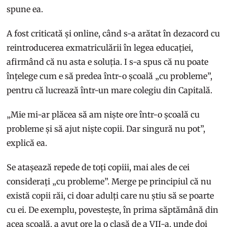
spune ea.
A fost criticată și online, când s-a arătat în dezacord cu
reintroducerea exmatriculării în legea educației,
afirmând că nu asta e soluția. I s-a spus că nu poate
înțelege cum e să predea într-o școală „cu probleme”,
pentru că lucrează într-un mare colegiu din Capitală.
„Mie mi-ar plăcea să am niște ore într-o școală cu
probleme și să ajut niște copii. Dar singură nu pot”,
explică ea.
Se atașează repede de toți copiii, mai ales de cei
considerați „cu probleme”. Merge pe principiul că nu
există copii răi, ci doar adulți care nu știu să se poarte
cu ei. De exemplu, povestește, în prima săptămână din
acea școală, a avut ore la o clasă de a VII-a, unde doi