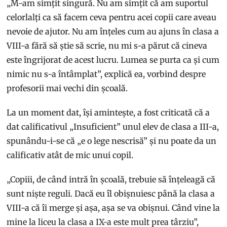
„M-am simțit singură. Nu am simțit că am suportul
celorlalți ca să facem ceva pentru acei copii care aveau
nevoie de ajutor. Nu am înțeles cum au ajuns în clasa a
VIII-a fără să știe să scrie, nu mi s-a părut că cineva
este îngrijorat de acest lucru. Lumea se purta ca și cum
nimic nu s-a întâmplat”, explică ea, vorbind despre
profesorii mai vechi din școală.
La un moment dat, își amintește, a fost criticată că a
dat calificativul „Insuficient” unul elev de clasa a III-a,
spunându-i-se că „e o lege nescrisă” și nu poate da un
calificativ atât de mic unui copil.
„Copiii, de când intră în școală, trebuie să înțeleagă că
sunt niște reguli. Dacă eu îl obișnuiesc până la clasa a
VIII-a că îi merge și așa, așa se va obișnui. Când vine la
mine la liceu la clasa a IX-a este mult prea târziu”,