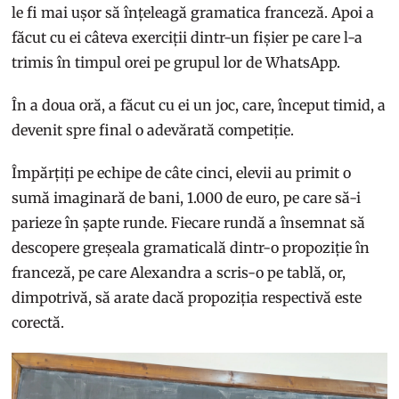
le fi mai ușor să înțeleagă gramatica franceză. Apoi a
făcut cu ei câteva exerciții dintr-un fișier pe care l-a
trimis în timpul orei pe grupul lor de WhatsApp.
În a doua oră, a făcut cu ei un joc, care, început timid, a
devenit spre final o adevărată competiție.
Împărțiți pe echipe de câte cinci, elevii au primit o
sumă imaginară de bani, 1.000 de euro, pe care să-i
parieze în șapte runde. Fiecare rundă a însemnat să
descopere greșeala gramaticală dintr-o propoziție în
franceză, pe care Alexandra a scris-o pe tablă, or,
dimpotrivă, să arate dacă propoziția respectivă este
corectă.