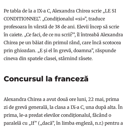
Pe tabla de la a IX-a C, Alexandra Chirea scrie „LE SI
CONDITIONNEL”. „Condiționalul «si»”, traduce
profesoara în vârstă de 38 de ani. Elevii încep să scrie
în caiete. „Ce faci, de ce nu scrii?”, îl întreabă Alexandra
Chirea pe un băiat din primul rând, care încă scotocea
prin ghiozdan. „E și el în grevă, doamna”, răspunde
cineva din spatele clasei, stârnind râsete.
Concursul la franceză
Alexandra Chirea a avut două ore luni, 22 mai, prima
zi de grevă generală, la clasa a IX-a C, una după alta. În
prima, le-a predat elevilor condiționalul, făcând o
paralelă cu „If” („dacă”, în limba engleză, n.r.) pentru a