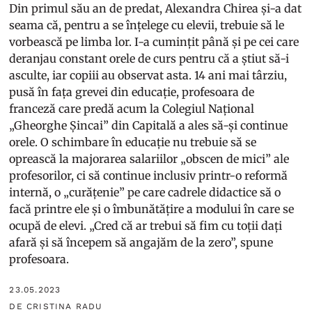
Din primul său an de predat, Alexandra Chirea și-a dat
seama că, pentru a se înțelege cu elevii, trebuie să le
vorbească pe limba lor. I-a cumințit până și pe cei care
deranjau constant orele de curs pentru că a știut să-i
asculte, iar copiii au observat asta. 14 ani mai târziu,
pusă în fața grevei din educație, profesoara de
franceză care predă acum la Colegiul Național
„Gheorghe Șincai” din Capitală a ales să-și continue
orele. O schimbare în educație nu trebuie să se
oprească la majorarea salariilor „obscen de mici” ale
profesorilor, ci să continue inclusiv printr-o reformă
internă, o „curățenie” pe care cadrele didactice să o
facă printre ele și o îmbunătățire a modului în care se
ocupă de elevi. „Cred că ar trebui să fim cu toții dați
afară și să începem să angajăm de la zero”, spune
profesoara.
23.05.2023
DE CRISTINA RADU