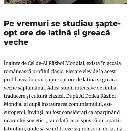
Pe vremuri se studiau șapte-
opt ore de latină și greacă
veche
Înainte de Cel de-Al Război Mondial, exista în școala
românească profilul clasic. Fiecare elev de la acest
profil avea în orar șapte-opt ore de latină și greacă
veche săptămânal. Adică studii intensive de limbă,
traducere și cultură clasică. După Al Doilea Război
Mondial și după instaurarea comunismului, est-
europenii, învinși, au fost considerați ca aparținând
neamului sovietic. „Iar odată ce ai spus că nu aparții
latinității, unde să se infiltreze și profesorul de latină,