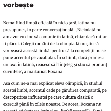
vorbește
Nemaifiind limbă oficială în nicio țară, latina nu
presupune și o parte conversațională. „Niciodată nu
am avut cu cine să comunic în latină, chiar dacă mi-ar
fi plăcut. Colegii români de la olimpiadă nu știu să
vorbească această limbă, pentru că la competiții nu se
pune accentul pe vocabular. În schimb, dacă primesc
un text în latină, reușesc să îl înțeleg și știu să pronunț
cuvintele”, a mărturisit Roxana.
Așa cum ne-a mai explicat eleva olimpică, în studiul
acestei limbi, accentul cade pe gândirea comparată, pe
descoperirea influenței pe care cultura clasică o
exercită până în zilele noastre. De aceea, Roxana nu
acceptă etichetarea latinei ca „limbă moartă”: „După