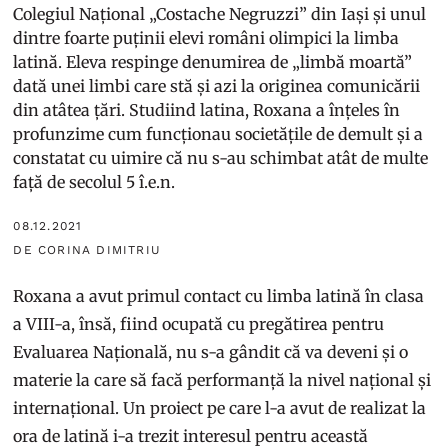
Colegiul Național „Costache Negruzzi” din Iași și unul
dintre foarte puținii elevi români olimpici la limba
latină. Eleva respinge denumirea de „limbă moartă”
dată unei limbi care stă și azi la originea comunicării
din atâtea țări. Studiind latina, Roxana a înțeles în
profunzime cum funcționau societățile de demult și a
constatat cu uimire că nu s-au schimbat atât de multe
față de secolul 5 î.e.n.
08.12.2021
DE CORINA DIMITRIU
Roxana a avut primul contact cu limba latină în clasa
a VIII-a, însă, fiind ocupată cu pregătirea pentru
Evaluarea Națională, nu s-a gândit că va deveni și o
materie la care să facă performanță la nivel național și
internațional. Un proiect pe care l-a avut de realizat la
ora de latină i-a trezit interesul pentru această