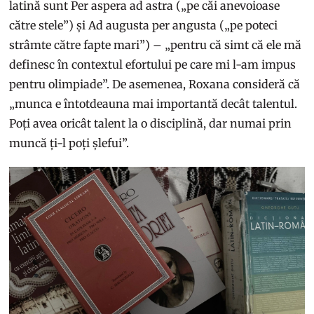
latină sunt Per aspera ad astra („pe căi anevoioase
către stele”) și Ad augusta per angusta („pe poteci
strâmte către fapte mari”) – „pentru că simt că ele mă
definesc în contextul efortului pe care mi l-am impus
pentru olimpiade”. De asemenea, Roxana consideră că
„munca e întotdeauna mai importantă decât talentul.
Poți avea oricât talent la o disciplină, dar numai prin
muncă ți-l poți șlefui”.