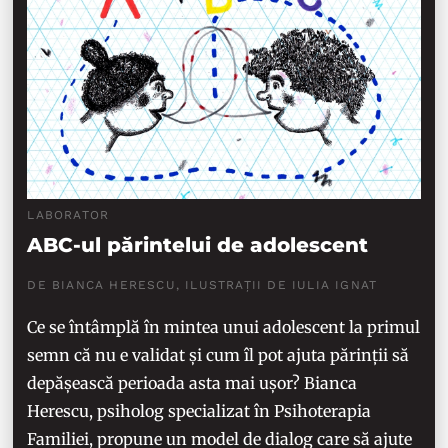
LABORATOR
ABC-ul părintelui de adolescent
DE BIANCA HERESCU, ILUSTRAȚII DE IULIA IGNAT
Ce se întâmplă în mintea unui adolescent la primul
semn că nu e validat și cum îl pot ajuta părinții să
depășească perioada asta mai ușor? Bianca
Herescu, psiholog specializat în Psihoterapia
Familiei, propune un model de dialog care să ajute