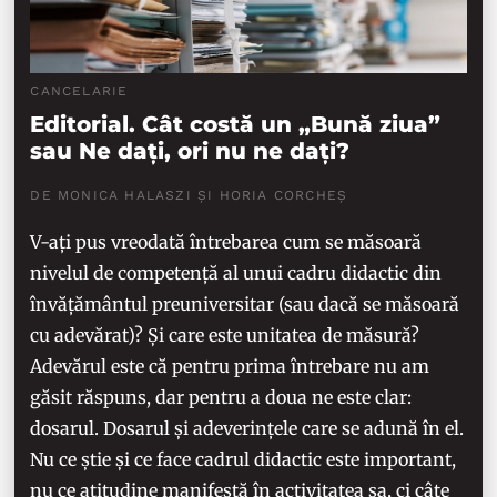
CANCELARIE
Editorial. Cât costă un „Bună ziua”
sau Ne dați, ori nu ne dați?
DE MONICA HALASZI ȘI HORIA CORCHEȘ
V-ați pus vreodată întrebarea cum se măsoară
nivelul de competență al unui cadru didactic din
învățământul preuniversitar (sau dacă se măsoară
cu adevărat)? Și care este unitatea de măsură?
Adevărul este că pentru prima întrebare nu am
găsit răspuns, dar pentru a doua ne este clar:
dosarul. Dosarul și adeverințele care se adună în el.
Nu ce știe și ce face cadrul didactic este important,
nu ce atitudine manifestă în activitatea sa, ci câte