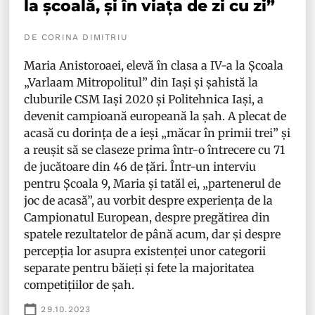
la școală, și în viața de zi cu zi”
DE CORINA DIMITRIU
Maria Anistoroaei, elevă în clasa a IV-a la Școala
„Varlaam Mitropolitul” din Iași și șahistă la
cluburile CSM Iași 2020 și Politehnica Iași, a
devenit campioană europeană la șah. A plecat de
acasă cu dorința de a ieși „măcar în primii trei” și
a reușit să se claseze prima într-o întrecere cu 71
de jucătoare din 46 de țări. Într-un interviu
pentru Școala 9, Maria și tatăl ei, „partenerul de
joc de acasă”, au vorbit despre experiența de la
Campionatul European, despre pregătirea din
spatele rezultatelor de până acum, dar și despre
percepția lor asupra existenței unor categorii
separate pentru băieți și fete la majoritatea
competițiilor de șah.
29.10.2023