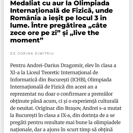
Medaliat cu aur la Olimpiada
Internațională de Fizică, unde
România a ieșit pe locul 3 în
lume. Între pregătirea „câte
zece ore pe zi” și „live the
moment”
DE CORINA DIMITRIU
Pentru Andrei-Darius Dragomir, elev în clasa a
XI-a la Liceul Teoretic Internațional de
Informatică din București (ICHB), Olimpiada
Internațională de Fizică din acest an a
reprezentat nu doar o confirmare a premiilor
obținute până acum, ci și o experiență culturală
de neuitat. Originar din Brașov, Andrei s-a mutat
la București în clasa a IX-a, din dorința de a se
pregăti pentru rezultate mai bune la olimpiadele
naționale, dar a ajuns în scurt timp să obțină