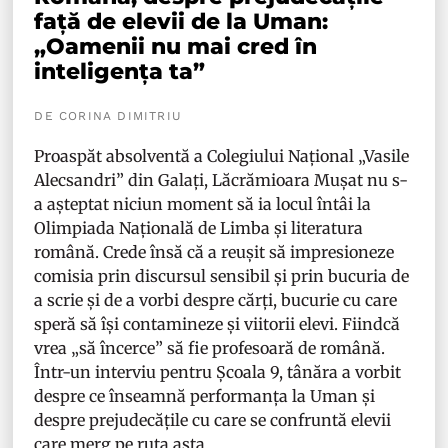
față de elevii de la Uman:
„Oamenii nu mai cred în
inteligența ta”
DE CORINA DIMITRIU
Proaspăt absolventă a Colegiului Național „Vasile
Alecsandri” din Galați, Lăcrămioara Mușat nu s-
a așteptat niciun moment să ia locul întâi la
Olimpiada Națională de Limba și literatura
română. Crede însă că a reușit să impresioneze
comisia prin discursul sensibil și prin bucuria de
a scrie și de a vorbi despre cărți, bucurie cu care
speră să își contamineze și viitorii elevi. Fiindcă
vrea „să încerce” să fie profesoară de română.
Într-un interviu pentru Școala 9, tânăra a vorbit
despre ce înseamnă performanța la Uman și
despre prejudecățile cu care se confruntă elevii
care merg pe ruta asta.