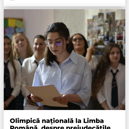
Olimpică națională la Limba
Română, despre prejudecățile