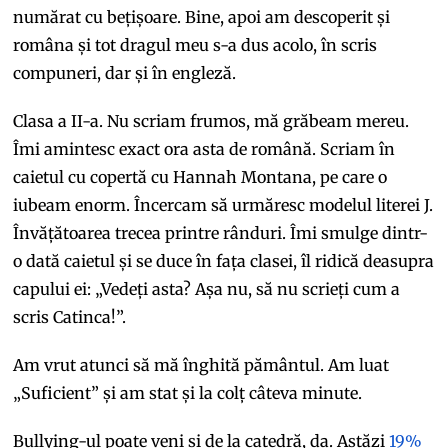
numărat cu bețișoare. Bine, apoi am descoperit și
româna și tot dragul meu s-a dus acolo, în scris
compuneri, dar și în engleză.
Clasa a II-a. Nu scriam frumos, mă grăbeam mereu.
Îmi amintesc exact ora asta de română. Scriam în
caietul cu copertă cu Hannah Montana, pe care o
iubeam enorm. Încercam să urmăresc modelul literei J.
Învățătoarea trecea printre rânduri. Îmi smulge dintr-
o dată caietul și se duce în fața clasei, îl ridică deasupra
capului ei: „Vedeți asta? Așa nu, să nu scrieți cum a
scris Catinca!”.
Am vrut atunci să mă înghită pământul. Am luat
„Suficient” și am stat și la colț câteva minute.
Bullying-ul poate veni și de la catedră, da. Astăzi
19%