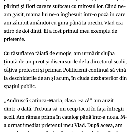
părinți și flori care te sufocau cu mirosul lor. Când ne-
am găsit, mama lui ne-a înghesuit într-o poză în care
am zâmbit amândoi cu gura până la urechi. Vlad era
știrb de doi dinți. El a fost primul meu exemplu de
prietenie.
Cu răsuflarea tăiată de emoție, am urmărit slujba
ținută de un preot și discursurile de la directorul școlii,
câțiva profesori și primar. Politicienii continuă să vină
la deschiderile de an și acum, în ciuda dezbaterilor din
spațiul public.
„Andrușcă Catinca-Maria, clasa I-a A!”, am auzit
dintr-o dată. Trebuia să-mi ocup locul în fața întregii
școli. Am rămas prima în catalog până într-a noua. M-
a urmat imediat prietenul meu Vlad. După aceea, am