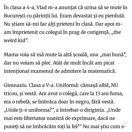
În clasa a 4-a, Vlad m-a anunțat că urma să se mute în
București cu părinții lui. Eram devastat și eu pierdută.
Nu știam să-mi fac alți prieteni în clasă. Dar apoi m-
am împrietenit cu colegul în prag de corigență, „the
weird kid”.
Mama voia să mă mute la altă școală, una „mai bună”,
dar nu voiam să plec. Atât de mult încât am picat
intenționat examenul de admitere la matematică.
Gimnaziu. Clasa a V-a. Uniformă: cămașă albă, NU
tricou, și vestă. Am avut o colegă, care la 13 ani fuma,
era o rebelă, se îmbrăca doar în negru, fără vestă.
„Unde ți-e uniforma?”, a întrebat-o diriginta. „Unde
mai este libertatea noastră de exprimare, dacă ne
puneți să ne îmbrăcăm toți la fel?” Nu mai știu cum s-