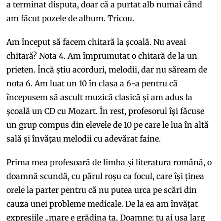
a terminat disputa, doar că a purtat alb numai când
am făcut pozele de album. Tricou.
Am început să facem chitară la școală. Nu aveai
chitară? Nota 4. Am împrumutat o chitară de la un
prieten. Încă știu acorduri, melodii, dar nu săream de
nota 6. Am luat un 10 în clasa a 6-a pentru că
începusem să ascult muzică clasică și am adus la
școală un CD cu Mozart. În rest, profesorul își făcuse
un grup compus din elevele de 10 pe care le lua în altă
sală și învățau melodii cu adevărat faine.
Prima mea profesoară de limba și literatura română, o
doamnă scundă, cu părul roșu ca focul, care își ținea
orele la parter pentru că nu putea urca pe scări din
cauza unei probleme medicale. De la ea am învățat
expresiile „mare e grădina ta, Doamne: tu ai ușa larg