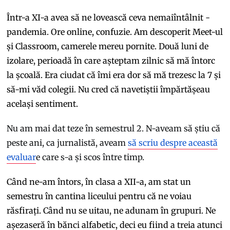
Într-a XI-a avea să ne lovească ceva nemaiîntâlnit -
pandemia. Ore online, confuzie. Am descoperit Meet-ul
și Classroom, camerele mereu pornite. Două luni de
izolare, perioadă în care așteptam zilnic să mă întorc
la școală. Era ciudat că îmi era dor să mă trezesc la 7 și
să-mi văd colegii. Nu cred că navetiștii împărtășeau
același sentiment.
Nu am mai dat teze în semestrul 2. N-aveam să știu că
peste ani, ca jurnalistă, aveam
să scriu despre această
evaluar
e care s-a și scos între timp.
Când ne-am întors, în clasa a XII-a, am stat un
semestru în cantina liceului pentru că ne voiau
răsfirați. Când nu se uitau, ne adunam în grupuri. Ne
așezaseră în bănci alfabetic, deci eu fiind a treia atunci