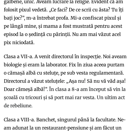
galbene, unic. Aveam lucrare la religie. Evident că am
folosit pixul vedetă. „Ce faci? De ce scrii cu ăsta? Tu îți
bați joc?”, m-a întrebat profa. Mi-a confiscat pixul și
pe lângă mine, și mama a fost mustrată pentru acest
episod la o ședință cu părinții. Nu am mai văzut acel
pix niciodată.
Clasa a VII-a. A venit directorul în inspecție. Noi aveam
biologie și eram la laborator. Fix în ziua aceea purtam
o cămașă albă cu steluțe, pe sub vesta regulamentară.
Directorul a văzut steluțele: „Așa nu! Să nu vă văd așa!
Doar cămeșă albă!”.
În clasa a 8-a am început să vin la
școală cu tricouri și să port mai rar vesta. Un ultim act
de rebeliune.
Clasa a VIII-a. Banchet, singurul până la facultate. Ne-
am adunat la un restaurant-pensiune și am făcut un