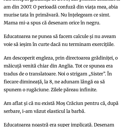
am din 2007. O perioadă confuză din viața mea, abia
murise tata în primăvară. Nu înțelegeam ce simt.
Mama mi-a spus că desenam orice în negru.
Educatoarea ne punea să facem calcule și nu aveam
voie să ieșim în curte dacă nu terminam exercițiile.
Am descoperit engleza, prin directoarea grădiniței, o
măicuță venită chiar din Anglia. Tot ce spunea era
tradus de o translatoare. Noi o strigam „Sister”. În
fiecare dimineață, la 8, ne adunam lângă ea să
spunem o rugăciune. Zilele păreau infinite.
Am aflat și că nu există Moș Crăciun pentru că, după
serbare, i-am văzut elasticul la barbă.
Educatoarea noastră era super implicată. Desenam