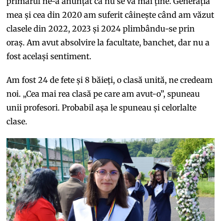
primarul ne-a anunțat că nu se va mai ține. Generația
mea și cea din 2020 am suferit câinește când am văzut
clasele din 2022, 2023 și 2024 plimbându-se prin
oraș. Am avut absolvire la facultate, banchet, dar nu a
fost același sentiment.
Am fost 24 de fete și 8 băieți, o clasă unită, ne credeam
noi. „Cea mai rea clasă pe care am avut-o”, spuneau
unii profesori. Probabil așa le spuneau și celorlalte
clase.