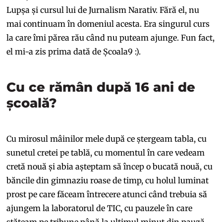
Lupșa și cursul lui de Jurnalism Narativ. Fără el, nu
mai continuam în domeniul acesta. Era singurul curs
la care îmi părea rău când nu puteam ajunge. Fun fact,
el mi-a zis prima dată de Școala9 :).
Cu ce rămân după 16 ani de
școală?
Cu mirosul mâinilor mele după ce ștergeam tabla, cu
sunetul cretei pe tablă, cu momentul în care vedeam
cretă nouă și abia așteptam să încep o bucată nouă, cu
băncile din gimnaziu roase de timp, cu holul luminat
prost pe care făceam întrecere atunci când trebuia să
ajungem la laboratorul de TIC, cu pauzele în care
stăteam pe tribune până la ultimul minut din pauză.