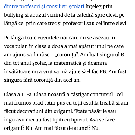
dintre profesori și consilieri școlari
înțeleg prin
bullying și abuzul venind de la catedră spre elevi, pe
lângă cel prin care trec și profesorii sau cel între elevi.
Pe lângă toate cuvintele noi care mi se așezau în
vocabular, în clasa a doua a mai apărut unul pe care
am ajuns să-l urăsc - „coronița”. Am luat singurul B
din tot anul școlar, la matematică și doamna
învățătoare nu a vrut să mă ajute să-l fac FB. Am fost
singura fără coroniță din acel an.
Clasa a III-a. Clasa noastră a câștigat concursul „cel
mai frumos brad”. Am pus cu toții osul la treabă și am
făcut decorațiuni din origami. Toate păsările sau
îngerașii mei au fost lipiți cu lipiciul. Așa se face
origami? Nu. Am mai făcut de atunci? Nu.