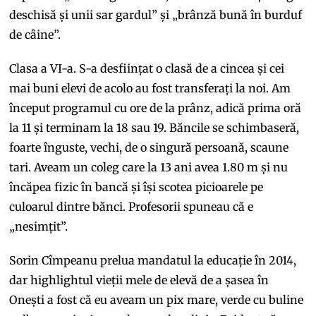
deschisă și unii sar gardul” și „brânză bună în burduf
de câine”.
Clasa a VI-a. S-a desființat o clasă de a cincea și cei
mai buni elevi de acolo au fost transferați la noi. Am
început programul cu ore de la prânz, adică prima oră
la 11 și terminam la 18 sau 19. Băncile se schimbaseră,
foarte înguste, vechi, de o singură persoană, scaune
tari. Aveam un coleg care la 13 ani avea 1.80 m și nu
încăpea fizic în bancă și își scotea picioarele pe
culoarul dintre bănci. Profesorii spuneau că e
„nesimțit”.
Sorin Cîmpeanu prelua mandatul la educație în 2014,
dar highlightul vieții mele de elevă de a șasea în
Onești a fost că eu aveam un pix mare, verde cu buline