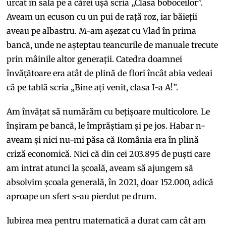
urcat în sala pe a cărei ușă scria „Clasa boboceilor”.
Aveam un ecuson cu un pui de rață roz, iar băieții
aveau pe albastru. M-am așezat cu Vlad în prima
bancă, unde ne așteptau teancurile de manuale trecute
prin mâinile altor generații. Catedra doamnei
învățătoare era atât de plină de flori încât abia vedeai
că pe tablă scria „Bine ați venit, clasa I-a A!”.
Am învățat să numărăm cu bețișoare multicolore. Le
înșiram pe bancă, le împrăștiam și pe jos. Habar n-
aveam și nici nu-mi păsa că România era în plină
criză economică. Nici că din cei 203.895 de puști care
am intrat atunci la școală, aveam să ajungem să
absolvim școala generală, în 2021, doar 152.000, adică
aproape un sfert s-au pierdut pe drum.
Iubirea mea pentru matematică a durat cam cât am