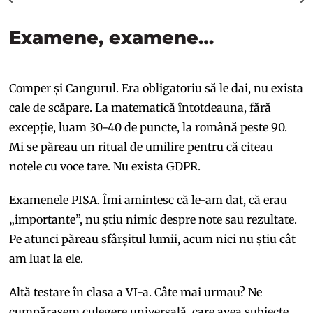
Examene, examene…
Comper și Cangurul. Era obligatoriu să le dai, nu exista
cale de scăpare. La matematică întotdeauna, fără
excepție, luam 30-40 de puncte, la română peste 90.
Mi se păreau un ritual de umilire pentru că citeau
notele cu voce tare. Nu exista GDPR.
Examenele PISA. Îmi amintesc că le-am dat, că erau
„importante”, nu știu nimic despre note sau rezultate.
Pe atunci păreau sfârșitul lumii, acum nici nu știu cât
am luat la ele.
Altă testare în clasa a VI-a. Câte mai urmau? Ne
cumpărasem culegere universală, care avea subiecte