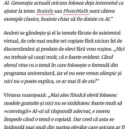
AI. Generația actuală oricum folosea deja internetul ca
ajutor la teme.
Brainly
sau
PhotoMath
sunt câteva
exemple clasice, înainte chiar să fie dotate cu AI.”
Andrei se gândește și el la temele făcute de asistentul
virtual, de cele mai multe ori copiate fără niciun fel de
discernământ și predate de elevi fără vreo rușine. „
Nici
nu trebuie să cauți mult, că e foarte evident. Când
elevul vine cu o temă în care folosește o formulă din
programa universitară, iar el nu este vreun olimpic și
nici nu o poate explica, ce ar mai fi de zis?”
Viviana nuanțează: „
Mai ales fiindcă elevii folosesc
modele gratuite și nici nu se străduiesc foarte mult să
«convingă» AI-ul să răspundă adecvat, e mereu
limpede când o temă e copiată. Dar cred că asta se
întâmplă mai mult din partea elevilor care oricum ar fi