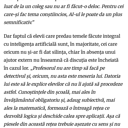
luat de la un coleg sau nu ar fi făcut-o deloc. Pentru cei
care-și fac tema conștiincios, AI-ul le poate da un plus
semnificativ.”
Dar faptul că elevii care predau temele făcute integral
cu inteligența artificială sunt, în majoritate, cei care
oricum nu și-ar fi dat silința, chiar în absența unui
ajutor extern nu înseamnă că discuția este încheiată
în cazul lor. „
Profesorul nu are timp să facă pe
detectivul și, oricum, nu asta este meseria lui. Datoria
lui este să le explice elevilor că nu îi ajută să procedeze
astfel. Cunoștințele din școală, mai ales în
învățământul obligatoriu și, adaug subiectivă, mai
ales la matematică, formează o întreagă rețea ce
dezvoltă logica și deschide calea spre aplicații. Așa că
piesele din această rețea trebuie așezate cu sens și nu