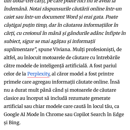
din două-trei cărți, pe care poate nici nu le aveai la
îndemână. Notai răspunsurile căutării online într-un
caiet sau într-un document Word și erai gata. Poate
câștigai puțin timp, dar în căutarea informațiilor în
cărți, cu creionul în mână și gândurile adânc înfipte în
subiect, sigur se mai agățau și informații
suplimentare”
, spune Viviana. Mulți profesioniști, de
altfel, au înlocuit motoarele de căutare cu întrebările
către modele de inteligență artificială. A fost pariul
celor de la
Perplexity
, al căror model a fost printre
primele care agregau informații căutate online. Însă
nu a durat mult până când și motoarele de căutare
clasice au început să includă rezumate generate
artificial sau chiar modele care caută în locul tău, ca
Google AI Mode în Chrome sau Copilot Search în Edge
și Bing.