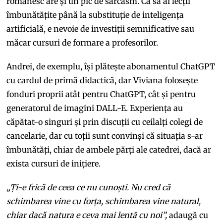
românesc are și un pic de sarcasm. Ca să ai lecții
îmbunătățite până la substituție de inteligența
artificială, e nevoie de investiții semnificative sau
măcar cursuri de formare a profesorilor.
Andrei, de exemplu, își plătește abonamentul ChatGPT
cu cardul de primă didactică, dar Viviana folosește
fonduri proprii atât pentru ChatGPT, cât și pentru
generatorul de imagini DALL-E. Experiența au
căpătat-o singuri și prin discuții cu ceilalți colegi de
cancelarie, dar cu toții sunt convinși că situația s-ar
îmbunătăți, chiar de ambele părți ale catedrei, dacă ar
exista cursuri de inițiere.
„Ți-e frică de ceea ce nu cunoști. Nu cred că
schimbarea vine cu forța, schimbarea vine natural,
chiar dacă natura e ceva mai lentă cu noi”,
adaugă cu