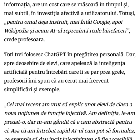
informația, are un cost care se măsoară în timpul și,
mai subtil, în investiția afectivă a utilizatorului. Totuși,
„
pentru omul deja instruit, mai întâi Google, apoi
Wikipedia și acum AI-ul reprezintă reale binefaceri”
,
crede profesoara.
Toți trei folosesc ChatGPT în pregătirea personală. Dar,
spre deosebire de elevi, care apelează la inteligența
artificială pentru întrebări care li se par prea grele,
profesorii îmi spun că au cerut mai frecvent
simplificări și exemple.
„Cel mai recent am vrut să explic unor elevi de clasa a
noua noțiunea de funcție injectivă. Am definiția, le-am
predat-o, dar m-am gândit că e cam abstractă pentru
ei. Așa că am întrebat rapid AI-ul cum pot să formulez,
ce exemple să dau încât injectivitatea să fie accesibilă