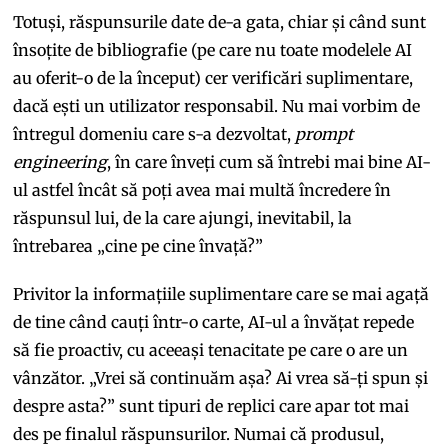
Totuși, răspunsurile date de-a gata, chiar și când sunt
însoțite de bibliografie (pe care nu toate modelele AI
au oferit-o de la început) cer verificări suplimentare,
dacă ești un utilizator responsabil. Nu mai vorbim de
întregul domeniu care s-a dezvoltat,
prompt
engineering
, în care înveți cum să întrebi mai bine AI-
ul astfel încât să poți avea mai multă încredere în
răspunsul lui, de la care ajungi, inevitabil, la
întrebarea „cine pe cine învață?”
Privitor la informațiile suplimentare care se mai agață
de tine când cauți într-o carte, AI-ul a învățat repede
să fie proactiv, cu aceeași tenacitate pe care o are un
vânzător. „Vrei să continuăm așa? Ai vrea să-ți spun și
despre asta?” sunt tipuri de replici care apar tot mai
des pe finalul răspunsurilor. Numai că produsul,