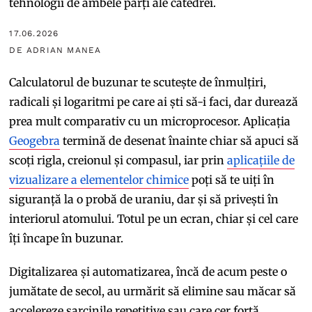
tehnologii de ambele părți ale catedrei.
17.06.2026
DE ADRIAN MANEA
Calculatorul de buzunar te scutește de înmulțiri,
radicali și logaritmi pe care ai ști să-i faci, dar durează
prea mult comparativ cu un microprocesor. Aplicația
Geogebra
termină de desenat înainte chiar să apuci să
scoți rigla, creionul și compasul, iar prin
aplicațiile de
vizualizare a elementelor chimice
poți să te uiți în
siguranță la o probă de uraniu, dar și să privești în
interiorul atomului. Totul pe un ecran, chiar și cel care
îți încape în buzunar.
Digitalizarea și automatizarea, încă de acum peste o
jumătate de secol, au urmărit să elimine sau măcar să
accelereze sarcinile repetitive sau care cer forță