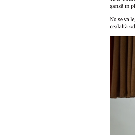
șansă în p
Nu se va l
cealaltă «d