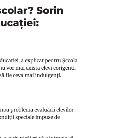
școlar? Sorin
ucației:
ducației, a explicat pentru Școala
nu vor mai exista elevi corigenți.
să fie ceva mai indulgenți.
 nou problema evaluării elevilor.
condiții speciale impuse de