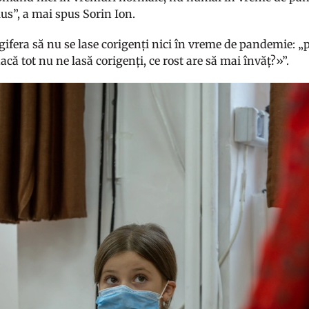
lus”, a mai spus Sorin Ion.
egifera să nu se lase corigenți nici în vreme de pandemie: 
acă tot nu ne lasă corigenți, ce rost are să mai învăț?»”.