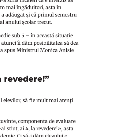
-a scris nicăieri că e interzis să
im mai îngăduitori, asta în
on a adăugat și că primul semestru
al anului școlar trecut.
edie sub 5 – în această situație
 atunci îi dăm posibilitatea să dea
”, a spus Ministrul Monica Anisie
la revedere!”
 elevilor, să fie mult mai atenți
e cuvinte, componenta de evaluare
i știut, ai 4, la revedere!», asta
emie. Ci să-i dăm elevului o