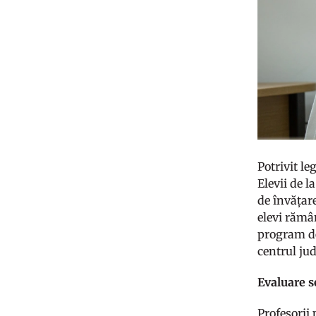
Potrivit le
Elevii de l
de învățar
elevi rămân
program de
centrul ju
Evaluare s
Profesorii 