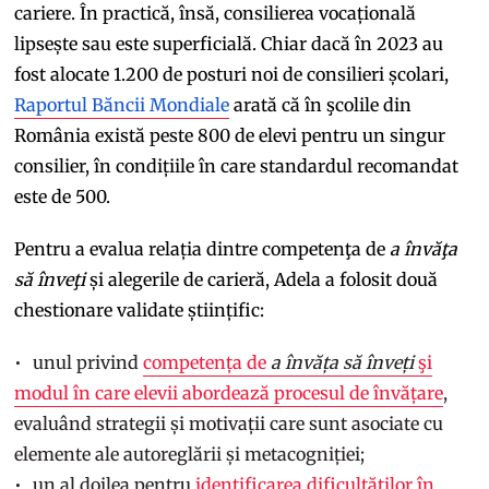
cariere. În practică, însă, consilierea vocațională
lipsește sau este superficială. Chiar dacă în 2023 au
fost alocate 1.200 de posturi noi de consilieri școlari,
Raportul Băncii Mondiale
arată că în şcolile din
România există peste 800 de elevi pentru un singur
consilier, în condițiile în care standardul recomandat
este de 500.
Pentru a evalua relația dintre competenţa de
a învăţa
să înveţi
și alegerile de carieră, Adela a folosit două
chestionare validate științific:
unul privind
competența de
a învăța să înveți
şi
modul în care elevii abordează procesul de învățare
,
evaluând strategii și motivații care sunt asociate cu
elemente ale autoreglării și metacogniției;
un al doilea pentru
identificarea dificultăților în