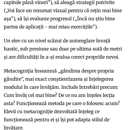
capitole până vineri”), să aleagă strategii potrivite
(„Voi face un rezumat vizual pentru că rețin mai bine
așa”), să își evalueze progresul („Încă nu știu bine
partea de aplicații - mai reiau exercițiile”).
Un elev cu un nivel scăzut de autoreglare învață
haotic, sub presiune sau doar pe ultima sută de metri
și are dificultăți în a-și evalua corect propriile nevoi.
Metacogniția înseamnă „gândirea despre propria
gândire”, mai exact conștientizarea și înțelegerea
modului în care învăţăm. Include întrebări precum:
Cum învăț cel mai bine? De ce nu am înțeles lecția
asta? Funcționează metoda pe care o folosesc acum?
Elevii cu metacogniție dezvoltată înțeleg ce
funcționează pentru ei și își pot adapta stilul de
învățare.