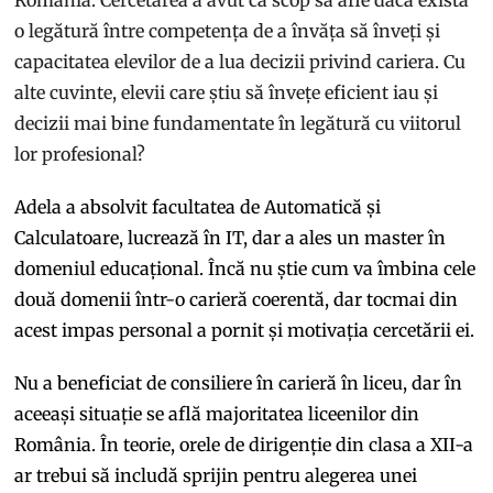
România. Cercetarea a avut ca scop să afle dacă există
o legătură între competența de a învăța să înveți și
capacitatea elevilor de a lua decizii privind cariera. Cu
alte cuvinte, elevii care știu să învețe eficient iau și
decizii mai bine fundamentate în legătură cu viitorul
lor profesional?
Adela a absolvit facultatea de Automatică și
Calculatoare, lucrează în IT, dar a ales un master în
domeniul educațional. Încă nu știe cum va îmbina cele
două domenii într-o carieră coerentă, dar tocmai din
acest impas personal a pornit și motivația cercetării ei.
Nu a beneficiat de consiliere în carieră în liceu, dar în
aceeași situație se află majoritatea liceenilor din
România. În teorie, orele de dirigenție din clasa a XII-a
ar trebui să includă sprijin pentru alegerea unei