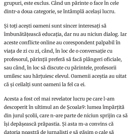
grupuri, este exclus. Când un părinte o face în cele
dintr-a doua categorie, se întâmplă același lucru.
Și toți acești oameni sunt sincer interesați să
îmbunătățească educația, dar nu au niciun dialog. Iar
aceste conflicte online au corespondent palpabil în
viața de zi cu zi, când, în loc de o conversație cu
profesorul, părinții preferă să facă plângeri oficiale,
sau când, în loc să discute cu părintele, profesorii
umilesc sau hărțuiesc elevul. Oamenii aceștia au uitat
că și ceilalți sunt oameni la fel ca ei.
Acesta a fost cel mai revelator lucru pe care l-am
descoperit în ultimul an de Școala9: lumea împărțită
din jurul școlii, care n-are parte de niciun sprijin ca să
își depășească prăpastia. Și asta m-a convins că
datoria noastră de jurnaliști e să găsim o cale să