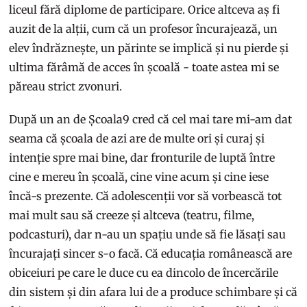
liceul fără diplome de participare. Orice altceva aș fi
auzit de la alții, cum că un profesor încurajează, un
elev îndrăznește, un părinte se implică și nu pierde și
ultima fărâmă de acces în școală - toate astea mi se
păreau strict zvonuri.
După un an de Școala9 cred că cel mai tare mi-am dat
seama că școala de azi are de multe ori și curaj și
intenție spre mai bine, dar fronturile de luptă între
cine e mereu în școală, cine vine acum și cine iese
încă-s prezente. Că adolescenții vor să vorbească tot
mai mult sau să creeze și altceva (teatru, filme,
podcasturi), dar n-au un spațiu unde să fie lăsați sau
încurajați sincer s-o facă. Că educația românească are
obiceiuri pe care le duce cu ea dincolo de încercările
din sistem și din afara lui de a produce schimbare și că