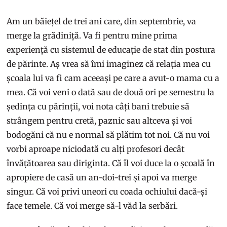
Am un băiețel de trei ani care, din septembrie, va
merge la grădiniță. Va fi pentru mine prima
experiență cu sistemul de educație de stat din postura
de părinte. Aș vrea să îmi imaginez că relația mea cu
școala lui va fi cam aceeași pe care a avut-o mama cu a
mea. Că voi veni o dată sau de două ori pe semestru la
ședința cu părinții, voi nota câți bani trebuie să
strângem pentru cretă, paznic sau altceva și voi
bodogăni că nu e normal să plătim tot noi. Că nu voi
vorbi aproape niciodată cu alți profesori decât
învățătoarea sau diriginta. Că îl voi duce la o școală în
apropiere de casă un an-doi-trei și apoi va merge
singur. Că voi privi uneori cu coada ochiului dacă-și
face temele. Că voi merge să-l văd la serbări.