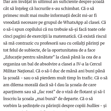
Dar am învățat în ultimul an suficiente despre școală
cât să înțeleg că lucrurile s-au schimbat. Că o să
primesc mult mai multe informații decât mi-ar fi
vreodată necesare pe grupul de WhatsApp al clasei. Că
o să-i spun copilului că nu trebuie să-și facă toate cele
cinci pagini de exerciții la matematică. Că există riscul
să mă contrazic cu profesorii sau cu ceilalți părinți pe
tot felul de subiecte, de la oportunitatea de a face
„Educație pentru sănătate” la clasă până la cea de a
organiza un bal de absolvire a clasei a IV-a la Cercul
Militar Național. Că o să-l duc de mână ani buni până
la școală - sau o să pierdem mult timp în trafic. Că o să
am dilema morală dacă să-l dau la școala de care
aparținem sau să „fac rost” de o viză de flotant și să-l
înscriu la școala „mai bună” de departe. Că o să
vorbim la ședințele cu părinții despre copiii
bullies
- și