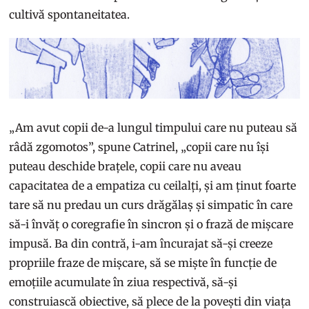
cultivă spontaneitatea.
„Am avut copii de-a lungul timpului care nu puteau să
râdă zgomotos”, spune Catrinel, „copii care nu își
puteau deschide brațele, copii care nu aveau
capacitatea de a empatiza cu ceilalți, și am ținut foarte
tare să nu predau un curs drăgălaș și simpatic în care
să-i învăț o coregrafie în sincron și o frază de mișcare
impusă. Ba din contră, i-am încurajat să-și creeze
propriile fraze de mișcare, să se miște în funcție de
emoțiile acumulate în ziua respectivă, să-și
construiască obiective, să plece de la povești din viața