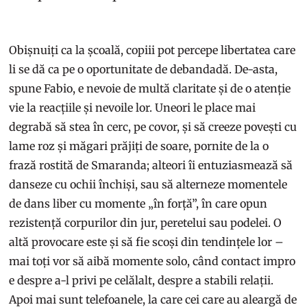
Obișnuiți ca la școală, copiii pot percepe libertatea care
li se dă ca pe o oportunitate de debandadă. De-asta,
spune Fabio, e nevoie de multă claritate și de o atenție
vie la reacțiile și nevoile lor. Uneori le place mai
degrabă să stea în cerc, pe covor, și să creeze povești cu
lame roz și măgari prăjiți de soare, pornite de la o
frază rostită de Smaranda; alteori îi entuziasmează să
danseze cu ochii închiși, sau să alterneze momentele
de dans liber cu momente „în forță”, în care opun
rezistență corpurilor din jur, peretelui sau podelei. O
altă provocare este și să fie scoși din tendințele lor –
mai toți vor să aibă momente solo, când contact impro
e despre a-l privi pe celălalt, despre a stabili relații.
Apoi mai sunt telefoanele, la care cei care au aleargă de