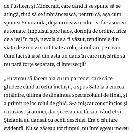
de Pusheen și Minecraft, care când li se spune să se
atingă, tind să se îmbrâncească, pentru că, așa cum
spunea Smaranda, deja urmează coduri și fac asocieri
automate. Impulsul spre haos, dorința de ordine, frica
de a ieși în față, nevoia de a fi văzut, tendințele din
viața de zi cu zi sunt toate acolo, simultan, pe covor.
Cum faci să iasă din asta un dans în care mișcările să
nu pară forțe separate, ci intersecții?
„Eu vreau să facem aia cu un partener care să te
ghideze când ai ochii închiși”, a spus Sato la a cincea
întâlnire, ultima de dinaintea spectacolului de final, și
a primit pe loc rolul de ghid. S-a mișcat conștiincios și
entuziast și atunci, dar și ceva mai târziu, când el și
Ștefania au dansat cu ochii deschiși. Era o căutare
evidentă. Nu se găseau tot timpul, nu înțelegeau mereu