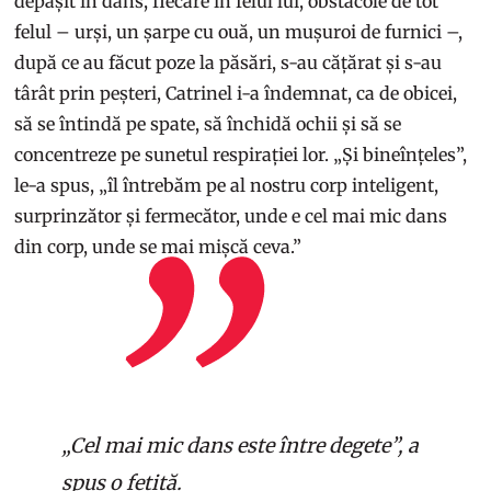
depășit în dans, fiecare în felul lui, obstacole de tot
felul – urși, un șarpe cu ouă, un mușuroi de furnici –,
după ce au făcut poze la păsări, s-au cățărat și s-au
târât prin peșteri, Catrinel i-a îndemnat, ca de obicei,
să se întindă pe spate, să închidă ochii și să se
concentreze pe sunetul respirației lor. „Și bineînțeles”,
le-a spus, „îl întrebăm pe al nostru corp inteligent,
surprinzător și fermecător, unde e cel mai mic dans
din corp, unde se mai mișcă ceva.”
„Cel mai mic dans este între degete”, a
spus o fetiță.