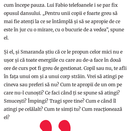
cum începe pauza. Lui Fabio telefoanele i se par fix
opusul dansului. „Pentru unii copii e foarte greu să
mai fie atenți la ce se întâmplă și să se apropie de ce
este în jur cu o mirare, cu o bucurie de a vedea”, spune
el.
Și el, și Smaranda știu că ce le propun celor mici nu e
ușor și că toate energiile cu care au de-a face în două
ore de curs pot fi greu de gestionat. Copil sau nu, te afli
în fața unui om și a unui corp străin. Vrei să atingi pe
cineva sau preferi să nu? Cum te apropii de un om pe
care nu-l cunoști? Ce faci când ți se spune să atingi?
Smucești? Împingi? Tragi spre tine? Cum e când îl
atingi pe celălalt? Cum te simți tu? Cum reacționează
el?