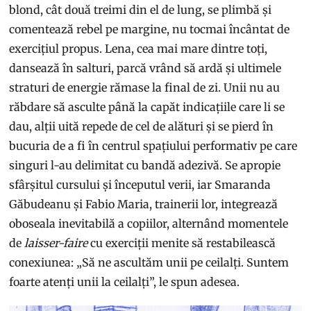
blond, cât două treimi din el de lung, se plimbă și
comentează rebel pe margine, nu tocmai încântat de
exercițiul propus. Lena, cea mai mare dintre toți,
dansează în salturi, parcă vrând să ardă și ultimele
straturi de energie rămase la final de zi. Unii nu au
răbdare să asculte până la capăt indicațiile care li se
dau, alții uită repede de cel de alături și se pierd în
bucuria de a fi în centrul spațiului performativ pe care
singuri l-au delimitat cu bandă adezivă. Se apropie
sfârșitul cursului și începutul verii, iar Smaranda
Găbudeanu și Fabio Maria, trainerii lor, integrează
oboseala inevitabilă a copiilor, alternând momentele
de
laisser-faire
cu exerciții menite să restabilească
conexiunea: „Să ne ascultăm unii pe ceilalți. Suntem
foarte atenți unii la ceilalți”, le spun adesea.