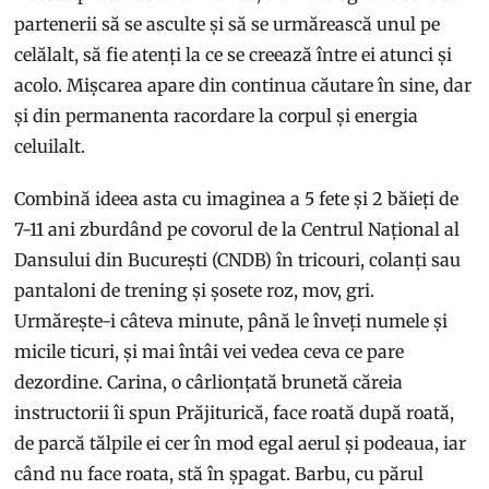
partenerii să se asculte și să se urmărească unul pe
celălalt, să fie atenți la ce se creează între ei atunci și
acolo. Mișcarea apare din continua căutare în sine, dar
și din permanenta racordare la corpul și energia
celuilalt.
Combină ideea asta cu imaginea a 5 fete și 2 băieți de
7-11 ani zburdând pe covorul de la Centrul Național al
Dansului din București (CNDB) în tricouri, colanți sau
pantaloni de trening și șosete roz, mov, gri.
Urmărește-i câteva minute, până le înveți numele și
micile ticuri, și mai întâi vei vedea ceva ce pare
dezordine. Carina, o cârlionțată brunetă căreia
instructorii îi spun Prăjiturică, face roată după roată,
de parcă tălpile ei cer în mod egal aerul și podeaua, iar
când nu face roata, stă în șpagat. Barbu, cu părul