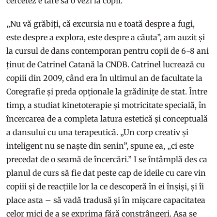
cercetez e tare să o vezi la copii.”
„Nu vă grăbiți, că excursia nu e toată despre a fugi,
este despre a explora, este despre a căuta”, am auzit și
la cursul de dans contemporan pentru copii de 6-8 ani
ținut de Catrinel Catană la CNDB. Catrinel lucrează cu
copiii din 2009, când era în ultimul an de facultate la
Coregrafie și preda opționale la grădinițe de stat. Între
timp, a studiat kinetoterapie și motricitate specială, în
încercarea de a completa latura estetică și conceptuală
a dansului cu una terapeutică. „Un corp creativ și
inteligent nu se naște din senin”, spune ea, „ci este
precedat de o seamă de încercări.” I se întâmplă des ca
planul de curs să fie dat peste cap de ideile cu care vin
copiii și de reacțiile lor la ce descoperă în ei înșiși, și îi
place asta – să vadă tradusă și în mișcare capacitatea
celor mici de a se exprima fără constrângeri. Așa se