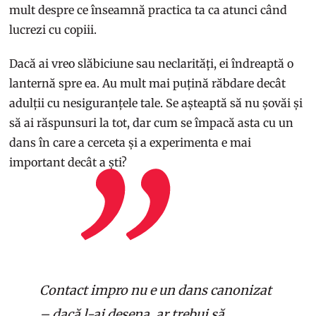
mult despre ce înseamnă practica ta ca atunci când
lucrezi cu copiii.
Dacă ai vreo slăbiciune sau neclarități, ei îndreaptă o
lanternă spre ea. Au mult mai puțină răbdare decât
adulții cu nesiguranțele tale. Se așteaptă să nu șovăi și
să ai răspunsuri la tot, dar cum se împacă asta cu un
dans în care a cerceta și a experimenta e mai
important decât a ști?
Contact impro nu e un dans canonizat
– dacă l-ai desena, ar trebui să