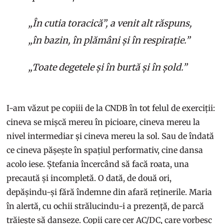
„În cutia toracică”, a venit alt răspuns,
„în bazin, în plămâni și în respirație.”
„Toate degetele și în burtă și în șold.”
I-am văzut pe copiii de la CNDB în tot felul de exerciții:
cineva se mișcă mereu în picioare, cineva mereu la
nivel intermediar și cineva mereu la sol. Sau de îndată
ce cineva pășește în spațiul performativ, cine dansa
acolo iese. Ștefania încercând să facă roata, una
precaută și incompletă. O dată, de două ori,
depășindu-și fără îndemne din afară reținerile. Maria
în alertă, cu ochii strălucindu-i a prezență, de parcă
trăiește să danseze. Copii care cer AC/DC, care vorbesc