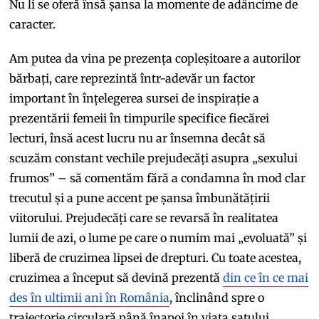
Nu li se oferă însă șansa la momente de adâncime de
caracter.
Am putea da vina pe prezența copleșitoare a autorilor
bărbați, care reprezintă într-adevăr un factor
important în înțelegerea sursei de inspirație a
prezentării femeii în timpurile specifice fiecărei
lecturi, însă acest lucru nu ar însemna decât să
scuzăm constant vechile prejudecăți asupra „sexului
frumos” – să comentăm fără a condamna în mod clar
trecutul și a pune accent pe șansa îmbunătățirii
viitorului. Prejudecăți care se revarsă în realitatea
lumii de azi, o lume pe care o numim mai „evoluată” și
liberă de cruzimea lipsei de drepturi. Cu toate acestea,
cruzimea a început să devină prezentă
din ce în ce mai
des în ultimii ani în România
, înclinând spre o
traiectorie circulară până înapoi în viața satului