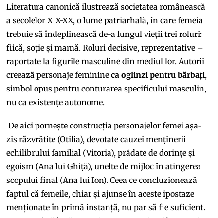
Literatura canonică ilustrează societatea românească
a secolelor XIX-XX, o lume patriarhală, în care femeia
trebuie să îndeplinească de-a lungul vieții trei roluri:
fiică, soție și mamă. Roluri decisive, reprezentative –
raportate la figurile masculine din mediul lor. Autorii
creează personaje feminine
ca oglinzi pentru bărbați
,
simbol opus pentru conturarea specificului masculin,
nu ca existențe autonome.
De aici pornește construcția personajelor femei așa-
zis răzvrătite (Otilia), devotate cauzei menținerii
echilibrului familial (Vitoria), prădate de dorințe și
egoism (Ana lui Ghiță), unelte de mijloc în atingerea
scopului final (Ana lui Ion). Ceea ce concluzionează
faptul că femeile, chiar și ajunse în aceste ipostaze
menționate în primă instanță, nu par să fie suficient.