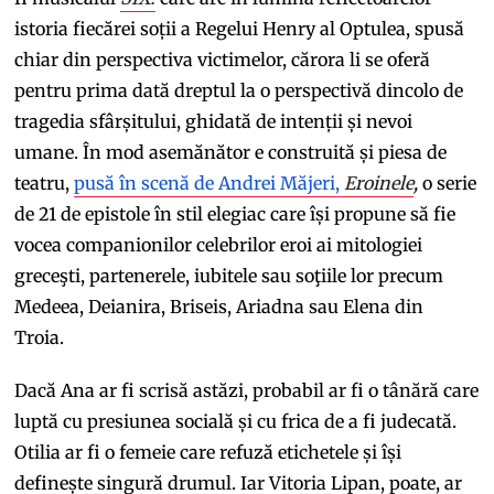
istoria fiecărei soții a Regelui Henry al Optulea, spusă
chiar din perspectiva victimelor, cărora li se oferă
pentru prima dată dreptul la o perspectivă dincolo de
tragedia sfârșitului, ghidată de intenții și nevoi
umane. În mod asemănător e construită și piesa de
teatru,
pusă în scenă de Andrei Măjeri,
Eroinele
,
o serie
de 21 de epistole în stil elegiac care își propune să fie
vocea companionilor celebrilor eroi ai mitologiei
greceşti, partenerele, iubitele sau soţiile lor precum
Medeea, Deianira, Briseis, Ariadna sau Elena din
Troia.
Dacă Ana ar fi scrisă astăzi, probabil ar fi o tânără care
luptă cu presiunea socială și cu frica de a fi judecată.
Otilia ar fi o femeie care refuză etichetele și își
definește singură drumul. Iar Vitoria Lipan, poate, ar