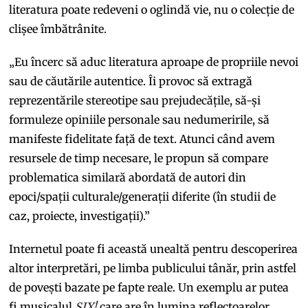
literatura poate redeveni o oglindă vie, nu o colecție de
clișee îmbătrânite.
„Eu încerc să aduc literatura aproape de propriile nevoi
sau de căutările autentice. Îi provoc să extragă
reprezentările stereotipe sau prejudecățile, să-și
formuleze opiniile personale sau nedumeririle, să
manifeste fidelitate față de text. Atunci când avem
resursele de timp necesare, le propun să compare
problematica similară abordată de autori din
epoci/spații culturale/generații diferite (în studii de
caz, proiecte, investigații).”
Internetul poate fi această unealtă pentru descoperirea
altor interpretări, pe limba publicului tânăr, prin astfel
de povești bazate pe fapte reale. Un exemplu ar putea
fi musicalul
SIX!
care are în lumina reflectoarelor