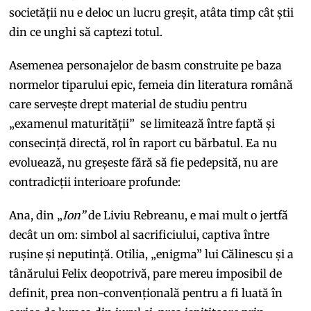
societății nu e deloc un lucru greșit, atâta timp cât știi
din ce unghi să captezi totul.
Asemenea personajelor de basm construite pe baza
normelor tiparului epic, femeia din literatura română
care servește drept material de studiu pentru
„examenul maturității” se limitează între faptă și
consecință directă, rol în raport cu bărbatul. Ea nu
evoluează, nu greșeste fără să fie pedepsită, nu are
contradicții interioare profunde:
Ana, din „
Ion”
de Liviu Rebreanu, e mai mult o jertfă
decât un om: simbol al sacrificiului, captiva între
rușine și neputință. Otilia, „enigma” lui Călinescu și a
tânărului Felix deopotrivă, pare mereu imposibil de
definit, prea non-convențională pentru a fi luată în