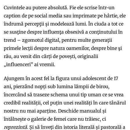
Cuvintele au putere absolută. Fie ele scrise într-un
caption de pe social media sau imprimate pe hârtie, ele
îndrumă percepţii şi modelează lumi. În ciuda a tot ce
se susţine despre influenţa obsesivă a conţinutului în
trend – zgomotul digital, pentru multe generaţii
primele lecţii despre natura oamenilor, despre bine şi
rău, au venit din cărți de povești, originalii
„influenceri” ai vremii.
Ajungem în acest fel la figura unui adolescent de 17
ani, pierzând nopți sub lumina lămpii de birou,
încercând să traseze schema unui tip uman ce se vrea
credibil realității, cel puțin unei realități în care tânărul
nostru nu mai aparține. Deschide manualul și
întâlnește o galerie de femei care nu trăiesc, ci
reprezintă
. Și să înveți din istoria literală și pastorală a