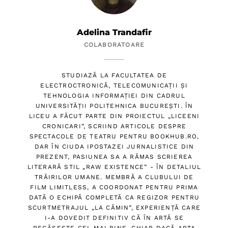
Adelina Trandafir
COLABORATOARE
STUDIAZĂ LA FACULTATEA DE
ELECTROCTRONICĂ, TELECOMUNICAȚII ȘI
TEHNOLOGIA INFORMAȚIEI DIN CADRUL
UNIVERSITĂȚII POLITEHNICA BUCUREȘTI. ÎN
LICEU A FĂCUT PARTE DIN PROIECTUL „LICEENI
CRONICARI”, SCRIIND ARTICOLE DESPRE
SPECTACOLE DE TEATRU PENTRU BOOKHUB.RO,
DAR ÎN CIUDA IPOSTAZEI JURNALISTICE DIN
PREZENT, PASIUNEA SA A RĂMAS SCRIEREA
LITERARĂ STIL „RAW EXISTENCE” - ÎN DETALIUL
TRĂIRILOR UMANE. MEMBRĂ A CLUBULUI DE
FILM LIMITLESS, A COORDONAT PENTRU PRIMA
DATĂ O ECHIPĂ COMPLETĂ CA REGIZOR PENTRU
SCURTMETRAJUL „LA CĂMIN”, EXPERIENȚĂ CARE
I-A DOVEDIT DEFINITIV CĂ ÎN ARTĂ SE
REGĂSEȘTE CEL MAI BINE, CHIAR DACĂ ARTA