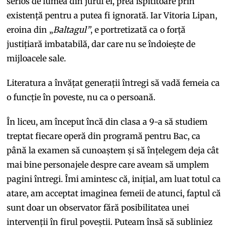
serios de lumea din jurul ei, prea ispititoare prin
existență pentru a putea fi ignorată. Iar Vitoria Lipan,
eroina din „
Baltagul”
, e portretizată ca o forță
justițiară imbatabilă, dar care nu se îndoiește de
mijloacele sale.
Literatura a învățat generații întregi să vadă femeia ca
o funcție în poveste, nu ca o persoană.
În liceu, am început încă din clasa a 9-a să studiem
treptat fiecare operă din programă pentru Bac, ca
până la examen să cunoaștem și să înțelegem deja cât
mai bine personajele despre care aveam să umplem
pagini întregi. Îmi amintesc că, inițial, am luat totul ca
atare, am acceptat imaginea femeii de atunci, faptul că
sunt doar un observator fără posibilitatea unei
intervenții în firul poveștii. Puteam însă să subliniez