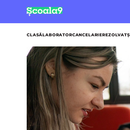
CLASĂ
LABORATOR
CANCELARIE
REZOLVAT
Ș