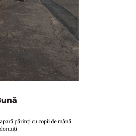
 Bună
 apară părinți cu copii de mână.
adormiți.