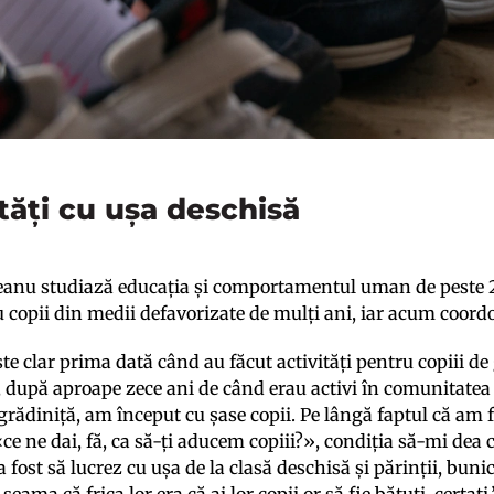
tăți cu ușa deschisă
eanu studiază educația și comportamentul uman de peste 20
u copii din medii defavorizate de mulți ani, iar acum coor
te clar prima dată când au făcut activități pentru copiii de 
, după aproape zece ani de când erau activi în comunitatea
rădiniță, am început cu șase copii. Pe lângă faptul că am fo
 «ce ne dai, fă, ca să-ți aducem copiii?», condiția să-mi dea
a fost să lucrez cu ușa de la clasă deschisă și părinții, bunic
eama că frica lor era că ai lor copii or să fie bătuți, certați