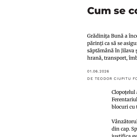
Cum se co
Grădinița Bună a înce
părinți ca să se asig
săptămână în Jilava ș
hrană, transport, îm
01.06.2026
DE TEODOR CIUPITU F
Clopoțelul
Ferentariul
blocuri cu 
Vânzătorul 
din cap. Sp
justifica 