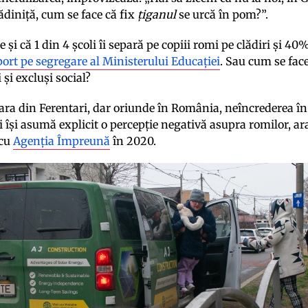
ădiniță, cum se face că fix
țiganul
se urcă în pom?”.
 și că 1 din 4 școli îi separă pe copiii romi pe clădiri și 40
port pe segregare al Ministerului Educației
. Sau cum se fac
 și excluși social?
ara din Ferentari, dar oriunde în România, neîncrederea î
 își asumă explicit o percepție negativă asupra romilor, a
 cu
Agenția Împreună
în 2020.