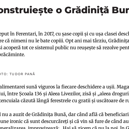
nstruiește o Grădiniță Bu
put în Ferentari, în 2017, cu șase copii și cu ușa clasei des
ure că nimeni nu le bate copiii. Opt ani mai târziu, Grădini
i acoperă tot ce sistemul public nu reușește să rezolve pe
brăcăminte.
OTO: TUDOR PANĂ
 alimentarei sună viguros la fiecare deschidere a ușii. Maga
ui, între Școala 136 și Aleea Livezilor, zisă și „aleea droguri
tencuiala căzută lângă ferestrele cu gratii și uscătoare de 
nu a auzit de Grădinița Bună, dar când află că beneficiarii 
une ironic că sunt descurcăreți și că vin să fure de când au
generalizarea, improvizează: „Hai să zicem că nu la noi, în