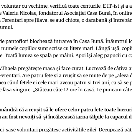
t voluntar cu vechime, verifică toate centurile. E IT-ist și a
 Valeriu Nicolae, fondatorul Asociației Casa Bună, în onlin
 Ferentari spre Jilava, se aud chiote, o darabană și întrebă
rumul.
 de pantofiori blochează intrarea în Casa Bună. Înăuntrul lo
, numele copiilor sunt scrise cu litere mari. Lângă ușă, copi
ie. Toată lumea se spală pe mâini. Apoi își aleg papucii cu c
 Mihaela pregătește masa și face curat. Lucrează de câțiva a
 Ferentari. Are patru fete și a reușit să se mute de pe „aleea
ea când fetele ei cele mari aveau patru și trei ani, ca să se
e lăsa singure. „Stăteau câte 12 ore în casă. Le puneam câ
mândră că a reușit să le ofere celor patru fete toate lucrur
u au fost nevoiți să-și încălzească iarna tălpile la capacul 
nci-șase voluntari pregătesc activitățile zilei. Decupează pă