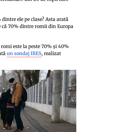
% dintre ele pe clase? Asta arată
e că 70% dintre romii din Europa
n romi este la peste 70% și 40%
rată
un sondaj IRES
, realizat