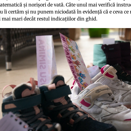
atematică și norișori de vată. Câte unul mai verifică instru
u îi certăm și nu punem niciodată în evidență că e ceva ce nu
 mai mari decât restul indicațiilor din ghid.