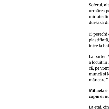
Șoferul, al
urmărea pe
minute din
durează d
15 perechi
plastifiată
intre la ba
La parter,
a locuit în
că, pe vrem
muncă și l
mâncare.”
Mihaela e 
copiii ei n
La etaj, ci