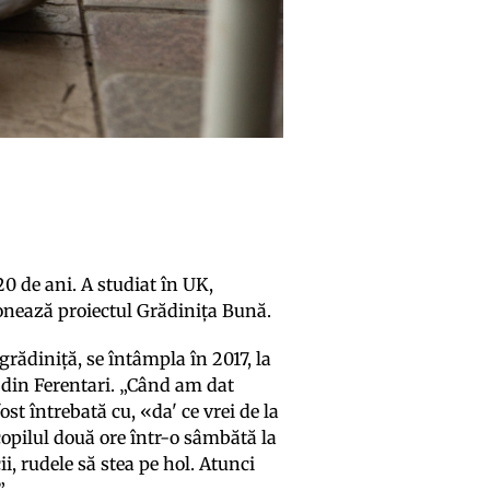
 de ani. A studiat în UK,
donează proiectul Grădinița Bună.
grădiniță, se întâmpla în 2017, la
 din Ferentari. „Când am dat
st întrebată cu, «da' ce vrei de la
 copilul două ore într-o sâmbătă la
ii, rudele să stea pe hol. Atunci
.”