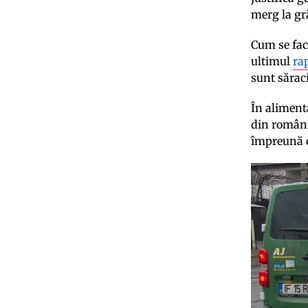
merg la gr
Cum se face
ultimul
ra
sunt săraci
În aliment
din români
împreună