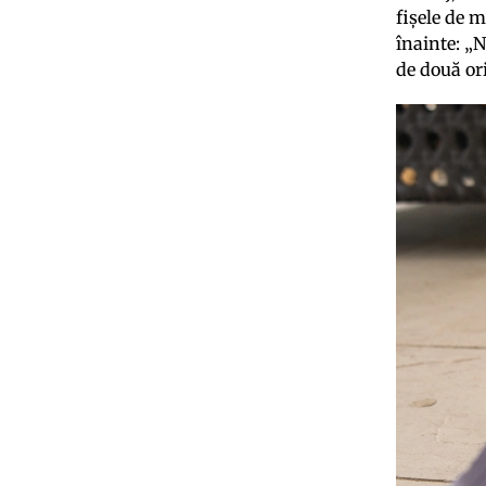
fișele de m
înainte: „N
de două ori