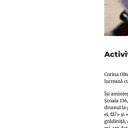
Activi
Corina Olt
lucrează c
Își aminteș
Școala 136
drumul la g
ei, fă?» și
grădiniță, 
mi-am dat s