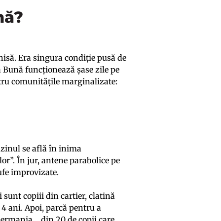
nă?
chisă. Era singura condiție pusă de
ța Bună funcționează șase zile pe
ntru comunitățile marginalizate:
zinul se află în inima
lor”. În jur, antene parabolice pe
rufe improvizate.
sunt copiii din cartier, clatină
 4 ani. Apoi, parcă pentru a
 Germania… din 20 de copii care