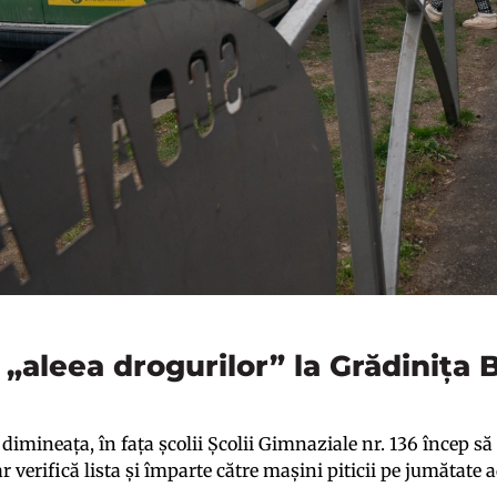
 „aleea drogurilor” la Grădinița
dimineața, în fața școlii Școlii Gimnaziale nr. 136 încep să
 verifică lista și împarte către mașini piticii pe jumătate 