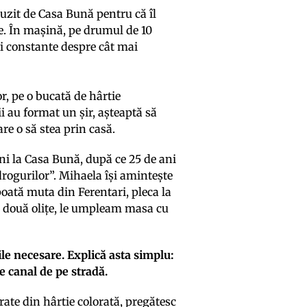
 auzit de Casa Bună pentru că îl
e. În mașină, pe drumul de 10
ri constante despre cât mai
r, pe o bucată de hârtie
ii au format un șir, așteaptă să
are o să stea prin casă.
ni la Casa Bună, după ce 25 de ani
 drogurilor”. Mihaela își amintește
 poată muta din Ferentari, pleca la
te două olițe, le umpleam masa cu
ile necesare. Explică asta simplu:
de canal de pe stradă.
trate din hârtie colorată, pregătesc