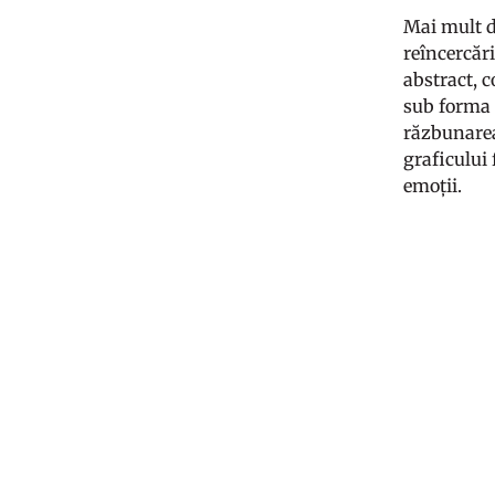
Mai mult de
reîncercăr
abstract, 
sub forma 
răzbunarea 
graficului 
emoții.