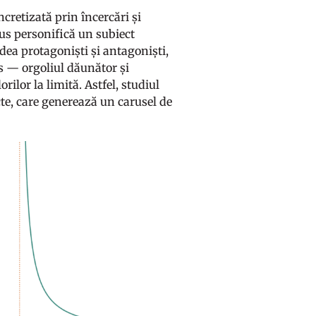
cretizată prin încercări și
cus personifică un subiect
dea protagoniști și antagoniști,
s — orgoliul dăunător și
ilor la limită. Astfel, studiul
icte, care generează un carusel de