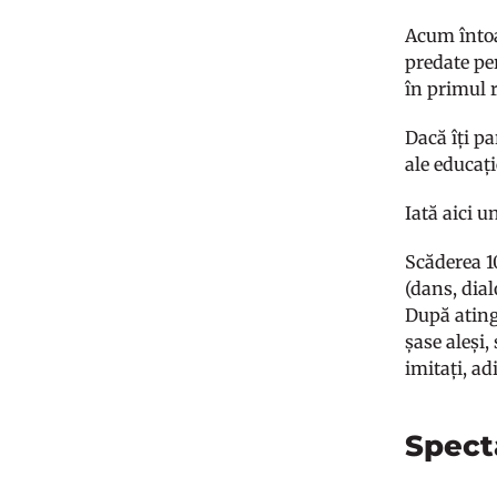
Acum întoar
predate per
în primul r
Dacă îți pa
ale educați
Iată aici u
Scăderea 10
(dans, dial
După atinge
șase aleși,
imitați, ad
Specta