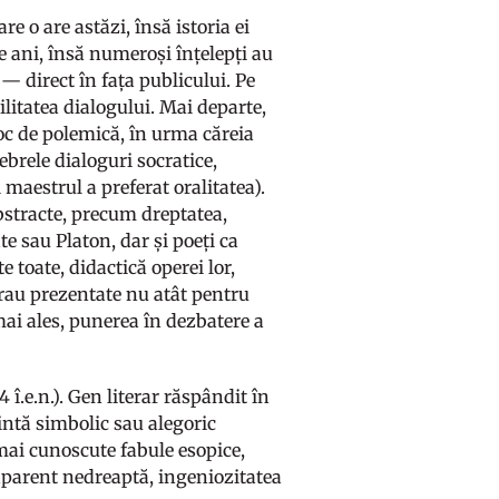
e o are astăzi, însă istoria ei
e ani, însă numeroși înțelepți au
— direct în fața publicului. Pe
litatea dialogului. Mai departe,
loc de polemică, în urma căreia
ebrele dialoguri socratice,
 maestrul a preferat oralitatea).
bstracte, precum dreptatea,
e sau Platon, dar și poeți ca
 toate, didactică operei lor,
rau prezentate nu atât pentru
mai ales, punerea în dezbatere a
 î.e.n.). Gen literar răspândit în
intă simbolic sau alegoric
 mai cunoscute fabule esopice,
 aparent nedreaptă, ingeniozitatea