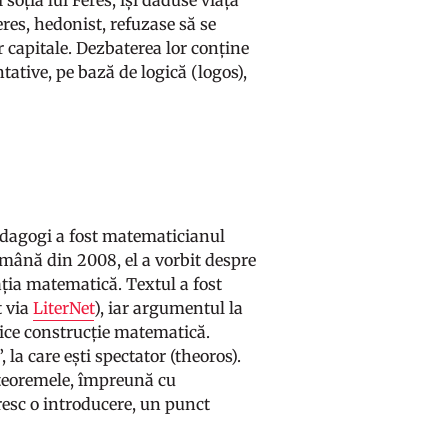
soția lui Feres, își dăduse viața
eres, hedonist, refuzase să se
 capitale. Dezbaterea lor conține
ative, pe bază de logică (logos),
e
edagogi a fost matematicianul
mână din 2008, el a vorbit despre
cația matematică. Textul a fost
t via
LiterNet
), iar argumentul la
rice construcție matematică.
la care ești spectator (theoros).
ă teoremele, împreună cu
resc o introducere, un punct