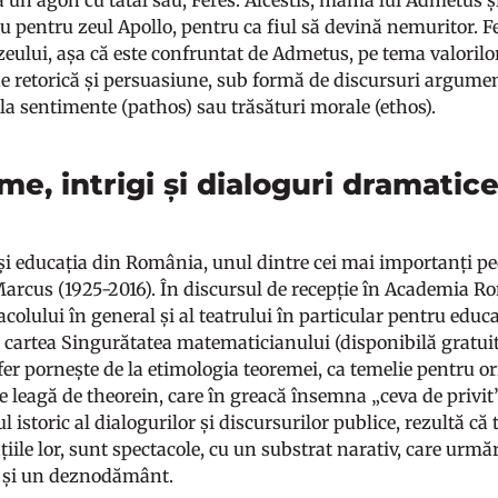
a un agon cu tatăl său, Feres. Alcestis, mama lui Admetus și 
iu pentru zeul Apollo, pentru ca fiul să devină nemuritor. F
zeului, așa că este confruntat de Admetus, pe tema valorilor
e retorică și persuasiune, sub formă de discursuri argument
 la sentimente (pathos) sau trăsături morale (ethos).
e, intrigi și dialoguri dramatic
 și educația din România, unul dintre cei mai importanți p
rcus (1925-2016). În discursul de recepție în Academia Ro
acolului în general și al teatrului în particular pentru edu
n cartea Singurătatea matematicianului (disponibilă gratui
fer pornește de la etimologia teoremei, ca temelie pentru o
 leagă de theorein, care în greacă însemna „ceva de privit”, 
l istoric al dialogurilor și discursurilor publice, rezultă c
iile lor, sunt spectacole, cu un substrat narativ, care urmă
 și un deznodământ.