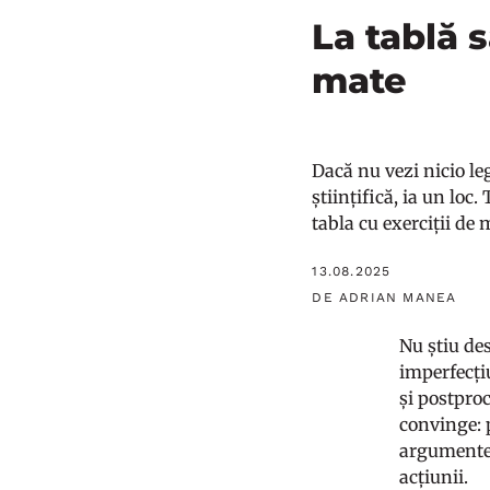
La tablă 
mate
Dacă nu vezi nicio leg
științifică, ia un loc.
tabla cu exerciții de
13.08.2025
DE ADRIAN MANEA
Nu știu des
imperfecți
și postproc
convinge: 
argumentele
acțiunii.