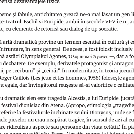
ensa dezavantajele fizice.
oeme și fabule, antichitatea greacă ne-a mai lăsat un gen li
: teatrul. Eschil și Euripide, ambii în secolele VI-V î.e.n., a
, cu elemente de retorică sau dialog de tip socratic.
 artă dramatică provine un termen esențial în cultură și edu
 înfruntare, în sens general. De aceea, a fost folosit inclus
ă astăzi Olympiakoi Agones, Ὀλυμπιακοὶ Ἀγῶνες —, dar a fos
u dezbatere. De exemplu, derivatele protagonist și antagonis
i, pe „cei buni” și „cei răi”. În modernitate, în teoria jocuri
oger Caillois (Les jeux et les hommes, 1958) folosește agon
t egale, dar învingătorul reușește să-și valorifice o calitat
 dramatic elen este tragedia Alcestis, a lui Euripide, juca
un festival dionisiac din Atena. (Apropo, etimologia „tragedie
referire la festivalurile închinate zeului Dionysus, unde se
ele pieselor nu erau neapărat tragice, în sensul de azi al c
re ridiculizau aspecte sau persoane din viața cetății.) În p