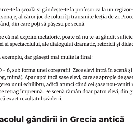
ce-te la școală și gândește-te la profesor ca la un regizor-
sonaje, al căror joc de roluri îți transmite lecția de zi. Pr
ând, din care poți să pășești pe scenă.
re că mă exprim metaforic, poate că nu te-ai gândit suficien
ei și spectacolului, ale dialogului dramatic, retoricii și didac
n exemplu, dar găsești mai multe la final:
 - 6, sub forma unei coregrafii. Zece elevi intră în scenă ș
og, mimă). Apar apoi încă șase elevi, care se apropie de șase
rea unui echilibru, adică atunci când cei șase nou-veniți r
 se retrag împreună. Pe scenă rămân doar patru elevi, din gr
ică exact rezultatul scăderii.
colul gândirii în Grecia antică