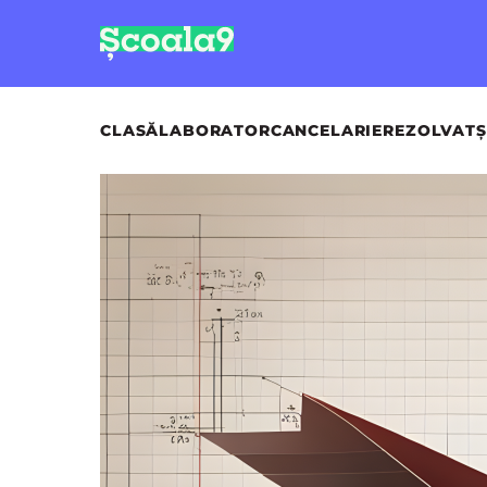
CLASĂ
LABORATOR
CANCELARIE
REZOLVAT
Ș