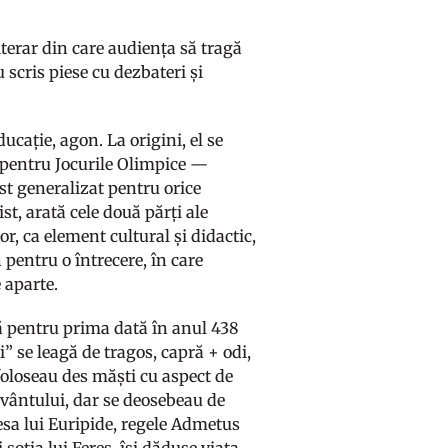
terar din care audiența să tragă
u scris piese cu dezbateri și
cație, agon. La origini, el se
iv pentru Jocurile Olimpice —
t generalizat pentru orice
t, arată cele două părți ale
lor, ca element cultural și didactic,
 pentru o întrecere, în care
e aparte.
tă pentru prima dată în anul 438
i” se leagă de tragos, capră + odi,
 foloseau des măști cu aspect de
uvântului, dar se deosebeau de
iesa lui Euripide, regele Admetus