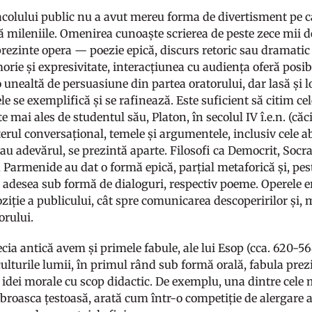
colului public nu a avut mereu forma de divertisment pe car
ă mileniile. Omenirea cunoaște scrierea de peste zece mii d
prezinte opera — poezie epică, discurs retoric sau dramatic 
rie și expresivitate, interacțiunea cu audiența oferă posibi
 unealtă de persuasiune din partea oratorului, dar lasă și 
 se exemplifică și se rafinează. Este suficient să citim cel
mai ales de studentul său, Platon, în secolul IV î.e.n. (căci
terul conversațional, temele și argumentele, inclusiv cele a
u adevărul, se prezintă aparte. Filosofi ca Democrit, Socrat
Parmenide au dat o formă epică, parțial metaforică și, peste
 adesea sub formă de dialoguri, respectiv poeme. Operele e
ziție a publicului, cât spre comunicarea descoperirilor și, 
orului.
cia antică avem și primele fabule, ale lui Esop (cca. 620-564
culturile lumii, în primul rând sub formă orală, fabula prez
i idei morale cu scop didactic. De exemplu, una dintre cele
i broasca țestoasă, arată cum într-o competiție de alergare