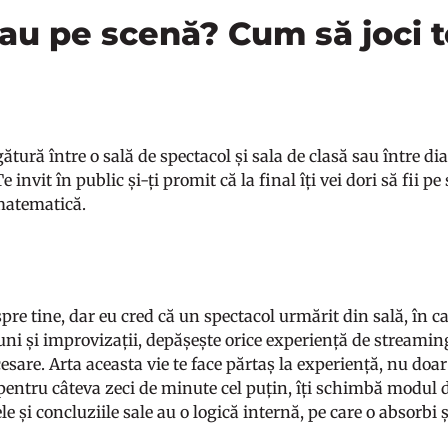
sau pe scenă? Cum să joci t
ătură între o sală de spectacol și sala de clasă sau între d
 Te invit în public și-ți promit că la final îți vei dori să fii p
 matematică.
pre tine, dar eu cred că un spectacol urmărit din sală, în ca
uni și improvizații, depășește orice experiență de streaming
esare. Arta aceasta vie te face părtaș la experiență, nu doar
pentru câteva zeci de minute cel puțin, îți schimbă modul 
 și concluziile sale au o logică internă, pe care o absorbi 