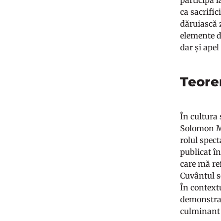
participă l
ca sacrific
dăruiască 
elemente d
dar și apel
Teorem
În cultura
Solomon Ma
rolul spect
publicat î
care mă re
Cuvântul se
În contextu
demonstraț
culminant