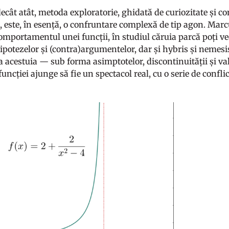
cât atât, metoda exploratorie, ghidată de curiozitate și con
i, este, în esență, o confruntare complexă de tip agon. Mar
comportamentul unei funcții, în studiul căruia parcă poți ve
ipotezelor și (contra)argumentelor, dar și hybris și nemesi
acestuia — sub forma asimptotelor, discontinuității și valor
funcției ajunge să fie un spectacol real, cu o serie de confl