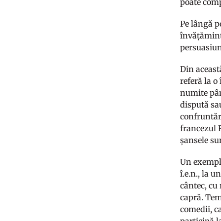
poate comp
Pe lângă p
învățăminte
persuasiune
Din această
referă la o
numite pân
dispută sa
confruntări
francezul R
șansele sun
Un exemplu
î.e.n., la 
cântec, cu 
capră. Tem
comedii, ca