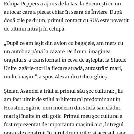
Echipa Peppers a ajuns de la Iași la București cu un
autocar care a plecat chiar în seara de Înviere. După
două zile pe drum, primul contact cu SUA este povestit
de ultimii intrați în echipă.
„După ce am ieşit din avion cu bagajele, am mers cu
un autobuz până la cazare. Pe drum, imaginea
oraşului s-a transformat în ceva de aşteptat la Statele
Unite: zgârie-nori la fiecare stradă, autostrăzi mari,
multe maşini”, a spus Alexandru Gheorghieș.
Ștefan Asandei a trăit și primul său șoc cultural: „Eu
am fost uimit de stilul arhitectural predominant în
Houston, zgârie-nori moderni din sticlă sau clădiri
mari și înalte în stil gotic. Primul meu șoc cultural a
fost reprezentat de importanța mașinii aici, întregul
oraș este construit în jurul drumurilor și accesul ușor