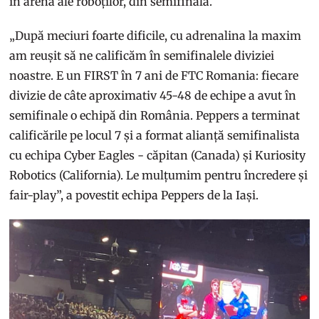
în arenă ale roboților, din semifinală.
„După meciuri foarte dificile, cu adrenalina la maxim
am reușit să ne calificăm în semifinalele diviziei
noastre. E un FIRST în 7 ani de FTC Romania: fiecare
divizie de câte aproximativ 45-48 de echipe a avut în
semifinale o echipă din România. Peppers a terminat
calificările pe locul 7 și a format alianță semifinalista
cu echipa Cyber Eagles - căpitan (Canada) și Kuriosity
Robotics (California). Le mulțumim pentru încredere și
fair-play”, a povestit echipa Peppers de la Iași.