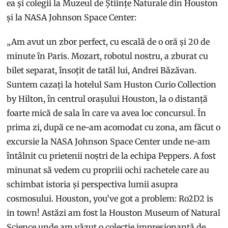
ea și colegii la Muzeul de Științe Naturale din Houston
și la NASA Johnson Space Center:
„Am avut un zbor perfect, cu escală de o oră și 20 de
minute în Paris. Mozart, robotul nostru, a zburat cu
bilet separat, însoțit de tatăl lui, Andrei Băzăvan.
Suntem cazați la hotelul Sam Huston Curio Collection
by Hilton, în centrul orașului Houston, la o distanță
foarte mică de sala în care va avea loc concursul. În
prima zi, după ce ne-am acomodat cu zona, am făcut o
excursie la NASA Johnson Space Center unde ne-am
întâlnit cu prietenii noștri de la echipa Peppers. A fost
minunat să vedem cu propriii ochi rachetele care au
schimbat istoria și perspectiva lumii asupra
cosmosului. Houston, you’ve got a problem: Ro2D2 is
in town! Astăzi am fost la Houston Museum of Natural
Science unde am văzut o colecție impresionantă de