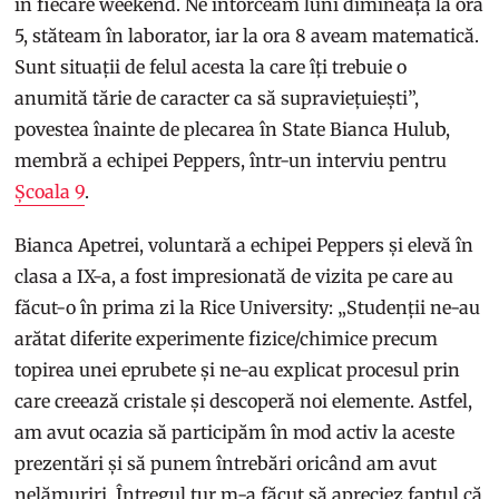
în fiecare weekend. Ne întorceam luni dimineața la ora
5, stăteam în laborator, iar la ora 8 aveam matematică.
Sunt situații de felul acesta la care îți trebuie o
anumită tărie de caracter ca să supraviețuiești”,
povestea înainte de plecarea în State Bianca Hulub,
membră a echipei Peppers, într-un interviu pentru
Școala 9
.
Bianca Apetrei, voluntară a echipei Peppers și elevă în
clasa a IX-a, a fost impresionată de vizita pe care au
făcut-o în prima zi la Rice University: „Studenții ne-au
arătat diferite experimente fizice/chimice precum
topirea unei eprubete și ne-au explicat procesul prin
care creează cristale și descoperă noi elemente. Astfel,
am avut ocazia să participăm în mod activ la aceste
prezentări și să punem întrebări oricând am avut
nelămuriri. Întregul tur m-a făcut să apreciez faptul că