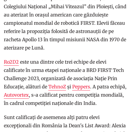
Colegiului Național „Mihai Viteazul” din Ploiești, când
au aterizat în orașul american care găzduiește
campionatul mondial de robotică FIRST. Elevii făceau
referire la propoziția folosită de astronauții de pe
racheta Apollo 13 în timpul misiunii NASA din 1970 de
aterizare pe Lună.
Ro2D2
este una dintre cele trei echipe de elevi
calificate în urma etapei naționale a BRD FIRST Tech
Challenge 2023, organizată de asociația Nație Prin
Educație, alături de
TehnoZ
și
Peppers
. A patra echipă,
Autovortex
, s-a calificat pentru competiția mondială,
în cadrul competiției naționale din India.
Sunt calificați de asemenea alți patru elevi
excepționali din România la Dean's List Award: Alexia