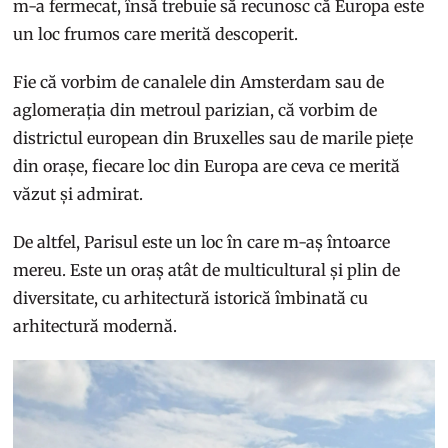
m-a fermecat, însă trebuie să recunosc că Europa este
un loc frumos care merită descoperit.
Fie că vorbim de canalele din Amsterdam sau de
aglomerația din metroul parizian, că vorbim de
districtul european din Bruxelles sau de marile piețe
din orașe, fiecare loc din Europa are ceva ce merită
văzut și admirat.
De altfel, Parisul este un loc în care m-aș întoarce
mereu. Este un oraș atât de multicultural și plin de
diversitate, cu arhitectură istorică îmbinată cu
arhitectură modernă.