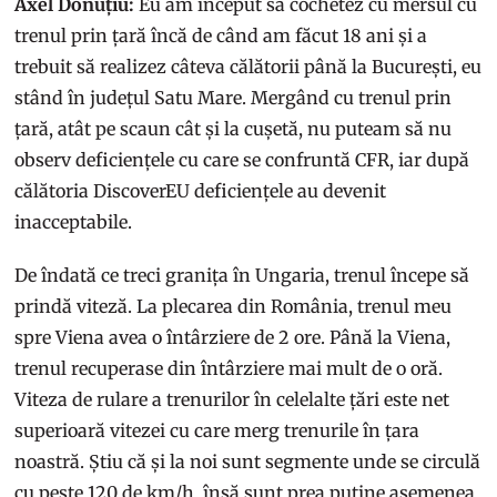
Axel Donuțiu:
Eu am început să cochetez cu mersul cu
trenul prin țară încă de când am făcut 18 ani și a
trebuit să realizez câteva călătorii până la București, eu
stând în județul Satu Mare. Mergând cu trenul prin
țară, atât pe scaun cât și la cușetă, nu puteam să nu
observ deficiențele cu care se confruntă CFR, iar după
călătoria DiscoverEU deficiențele au devenit
inacceptabile.
De îndată ce treci granița în Ungaria, trenul începe să
prindă viteză. La plecarea din România, trenul meu
spre Viena avea o întârziere de 2 ore. Până la Viena,
trenul recuperase din întârziere mai mult de o oră.
Viteza de rulare a trenurilor în celelalte țări este net
superioară vitezei cu care merg trenurile în țara
noastră. Știu că și la noi sunt segmente unde se circulă
cu peste 120 de km/h, însă sunt prea puține asemenea