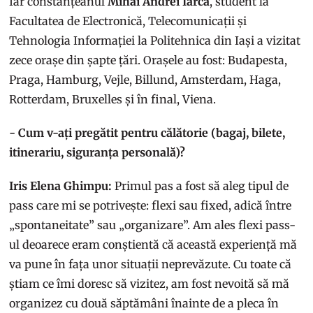
Iar constănțeanul
Mihai Andrei Iarca
, student la
Facultatea de Electronică, Telecomunicații și
Tehnologia Informației la Politehnica din Iași a vizitat
zece orașe din șapte țări. Orașele au fost: Budapesta,
Praga, Hamburg, Vejle, Billund, Amsterdam, Haga,
Rotterdam, Bruxelles și în final, Viena.
- Cum v-ați pregătit pentru călătorie (bagaj, bilete,
itinerariu, siguranța personală)?
Iris Elena Ghimpu:
Primul pas a fost să aleg tipul de
pass care mi se potrivește: flexi sau fixed, adică între
„spontaneitate” sau „organizare”. Am ales flexi pass-
ul deoarece eram conștientă că această experiență mă
va pune în fața unor situații neprevăzute. Cu toate că
știam ce îmi doresc să vizitez, am fost nevoită să mă
organizez cu două săptămâni înainte de a pleca în