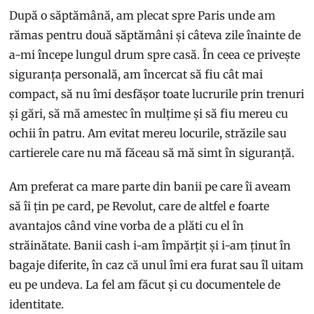
După o săptămână, am plecat spre Paris unde am
rămas pentru două săptămâni și câteva zile înainte de
a-mi începe lungul drum spre casă. În ceea ce privește
siguranța personală, am încercat să fiu cât mai
compact, să nu îmi desfășor toate lucrurile prin trenuri
și gări, să mă amestec în mulțime și să fiu mereu cu
ochii în patru. Am evitat mereu locurile, străzile sau
cartierele care nu mă făceau să mă simt în siguranță.
Am preferat ca mare parte din banii pe care îi aveam
să îi țin pe card, pe Revolut, care de altfel e foarte
avantajos când vine vorba de a plăti cu el în
străinătate. Banii cash i-am împărțit și i-am ținut în
bagaje diferite, în caz că unul îmi era furat sau îl uitam
eu pe undeva. La fel am făcut și cu documentele de
identitate.