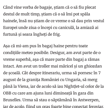
Când vine vorba de bagaje, știam că o să fiu plecat
destul de mult timp, știam că o să îmi pot spăla
hainele, însă nu știam de ce vreme o să dau prin vestul
Europei unde ziua o începi cu caniculă, la amiază ai
furtună și seara îngheți de frig.
Așa că mi-am pus în bagaj haine pentru toate
condițiile meteo posibile. Desigur, am avut parte de o
vreme superbă, așa că mare parte din bagaj a rămas
intact. Am avut un troller mai măricel și un ghiozdan
de școală. Cât despre itinerariu, urma să pornesc în 7
august de la granița României cu Ungaria, să merg
până la Viena, iar de acolo să iau NightJet-ul celor de la
OBB cu care am ajuns luni dimineață în gara din
Bruxelles. Urma să stau o săptămână în Antwerpen,
iar de acolo, fiind un oraș foarte bine conectat feroviar,