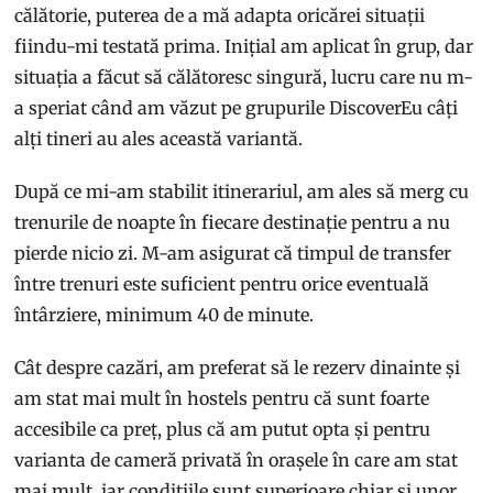
călătorie, puterea de a mă adapta oricărei situații
fiindu-mi testată prima. Inițial am aplicat în grup, dar
situația a făcut să călătoresc singură, lucru care nu m-
a speriat când am văzut pe grupurile DiscoverEu câți
alți tineri au ales această variantă.
După ce mi-am stabilit itinerariul, am ales să merg cu
trenurile de noapte în fiecare destinație pentru a nu
pierde nicio zi. M-am asigurat că timpul de transfer
între trenuri este suficient pentru orice eventuală
întârziere, minimum 40 de minute.
Cât despre cazări, am preferat să le rezerv dinainte și
am stat mai mult în hostels pentru că sunt foarte
accesibile ca preț, plus că am putut opta și pentru
varianta de cameră privată în orașele în care am stat
mai mult, iar condițiile sunt superioare chiar și unor