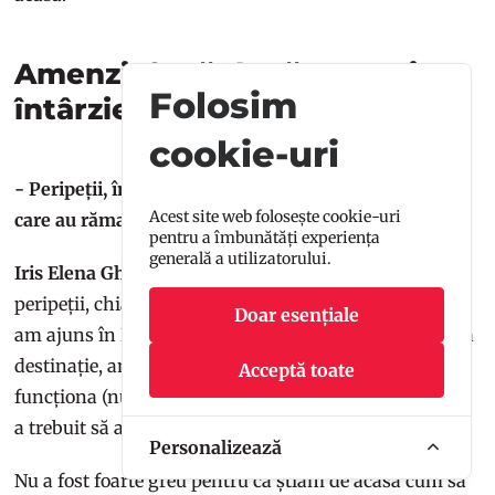
Amenzi, fugă după trenuri,
Folosim
întârzieri, lecții de călătorie
cookie-uri
- Peripeții, întâmplări mai haioase sau nu chiar, dar
Acest site web folosește cookie-uri
care au rămas în albumul de călătorie?
pentru a îmbunătăți experiența
generală a utilizatorului.
Iris Elena Ghimpu:
Am avut parte de tot felul de
peripeții, chiar călătoria mea a început cu una. Când
Doar esențiale
am ajuns în Budapesta, la ora 5 dimineața, prima mea
destinație, am realizat din gară că SIM-ul nu
Acceptă toate
funcționa (nu aveam net, nu puteam să sun, nimic) și
a trebuit să ajung de una singură la cazare.
Personalizează
Nu a fost foarte greu pentru că știam de acasă cum să