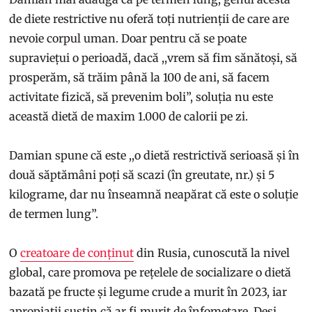
de diete restrictive nu oferă toți nutrienții de care are
nevoie corpul uman. Doar pentru că se poate
supraviețui o perioadă, dacă ,,vrem să fim sănătoși, să
prosperăm, să trăim până la 100 de ani, să facem
activitate fizică, să prevenim boli”, soluția nu este
această dietă de maxim 1.000 de calorii pe zi.
Damian spune că este ,,o dietă restrictivă serioasă și în
două săptămâni poți să scazi (în greutate, nr.) și 5
kilograme, dar nu înseamnă neapărat că este o soluție
de termen lung”.
O
creatoare de conținut
din Rusia, cunoscută la nivel
global, care promova pe rețelele de socializare o dietă
bazată pe fructe și legume crude a murit în 2023, iar
apropiații susțin că ar fi murit de înfometare. Deși