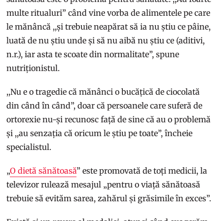
multe ritualuri” când vine vorba de alimentele pe care
le mănâncă ,,și trebuie neapărat să ia nu știu ce pâine,
luată de nu știu unde și să nu aibă nu știu ce (aditivi,
n.r.), iar asta te scoate din normalitate”, spune
nutriționistul.
,,Nu e o tragedie că mănânci o bucățică de ciocolată
din când în când”, doar că persoanele care suferă de
ortorexie nu-și recunosc față de sine că au o problemă
și ,,au senzația că oricum le știu pe toate”, încheie
specialistul.
„
O dietă sănătoasă
” este promovată de toți medicii, la
televizor rulează mesajul „pentru o viață sănătoasă
trebuie să evităm sarea, zahărul și grăsimile în exces”.