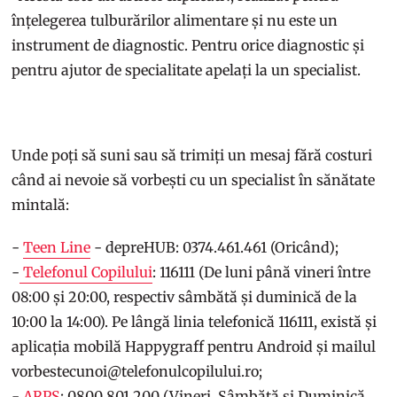
înțelegerea tulburărilor alimentare și nu este un
instrument de diagnostic. Pentru orice diagnostic și
pentru ajutor de specialitate apelați la un specialist.
Unde poți să suni sau să trimiți un mesaj fără costuri
când ai nevoie să vorbești cu un specialist în sănătate
mintală:
-
Teen Line
- depreHUB: 0374.461.461 (Oricând);
-
Telefonul Copilului
: 116111 (De luni până vineri între
08:00 și 20:00, respectiv sâmbătă și duminică de la
10:00 la 14:00). Pe lângă linia telefonică 116111, există și
aplicația mobilă Happygraff pentru Android și mailul
vorbestecunoi@telefonulcopilului.ro;
-
ARPS
: 0800 801 200 (Vineri, Sâmbătă și Duminică,