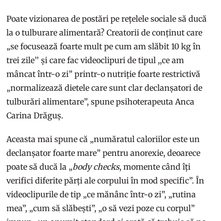
Poate vizionarea de postări pe rețelele sociale să ducă
la o tulburare alimentară? Creatorii de conținut care
„se focusează foarte mult pe cum am slăbit 10 kg în
trei zile’’ și care fac videoclipuri de tipul ,,ce am
mâncat într-o zi” printr-o nutriție foarte restrictivă
„normalizează dietele care sunt clar declanșatori de
tulburări alimentare”, spune psihoterapeuta Anca
Carina Drăguș.
Aceasta mai spune că „număratul caloriilor este un
declanșator foarte mare” pentru anorexie, deoarece
poate să ducă la „
body checks
, momente când îți
verifici diferite părți ale corpului în mod specific”. În
videoclipurile de tip „ce mănânc într-o zi”, „rutina
mea”, „cum să slăbești”, „o să vezi poze cu corpul”