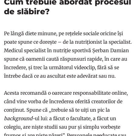
Cum trebuie abordat procesul
de slăbire?
Pe lângă diete minune, pe rețelele sociale oricine își
poate spune ce dorește – de la nutriționist la specialist.
Medicul specialist în nutriție sportivă Șerban Damian
spune că oamenii caută răspunsuri rapide, în care au
încredere, și trec la următorul videoclip, fără să se
întrebe dacă ce au ascultat este adevărat sau nu.
Acesta recomandă o oarecare responsabilitate online,
când vine vorba de încrederea oferită creatorilor de
conținut. Spune că ,,trebuie să te uiți un pic la
background
-ul lui: a făcut o facultate, a făcut un
colegiu, are niște studii sau pur și simplu vorbește
frumos și are niște păreri”. Persoanele needucate sau