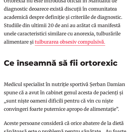
Ortorexia nu este introdusă oficial în Manualul de
diagnostic deoarece există discuții în comunitatea
academică despre definiție și criteriile de diagnostic.
Studiile din ultimii 20 de ani au arătat că manifestă
unele caracteristici similare cu anorexia, tulburările
alimentare și
tulburarea obsesiv compulsivă.
Ce înseamnă să fii ortorexic
Medicul specialist în nutriție sportivă Șerban Damian
spune că a avut în cabinet genul acesta de pacienți și
,,sunt niște oameni dificili pentru că vin cu niște
convingeri foarte puternice apropo de alimentație”.
Aceste persoane consideră că orice abatere de la dietă
sănătoasă este o problemă pentru sănătate. ,,Au foarte