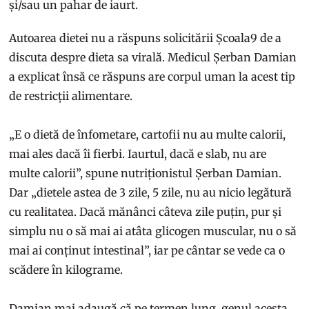
și/sau un pahar de iaurt.
Autoarea dietei nu a răspuns solicitării Școala9 de a
discuta despre dieta sa virală. Medicul Șerban Damian
a explicat însă ce răspuns are corpul uman la acest tip
de restricții alimentare.
„E o dietă de înfometare, cartofii nu au multe calorii,
mai ales dacă îi fierbi. Iaurtul, dacă e slab, nu are
multe calorii”, spune nutriționistul Șerban Damian.
Dar „dietele astea de 3 zile, 5 zile, nu au nicio legătură
cu realitatea. Dacă mănânci câteva zile puțin, pur și
simplu nu o să mai ai atâta glicogen muscular, nu o să
mai ai conținut intestinal”, iar pe cântar se vede ca o
scădere în kilograme.
Damian mai adaugă că pe termen lung, genul acesta