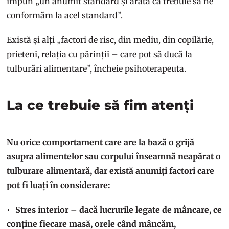
impun „un anumit standard și arată că trebuie să ne
conformăm la acel standard”.
Există și alți „factori de risc, din mediu, din copilărie,
prieteni, relația cu părinții – care pot să ducă la
tulburări alimentare”, încheie psihoterapeuta.
La ce trebuie să fim atenți
Nu orice comportament care are la bază o grijă
asupra alimentelor sau corpului înseamnă neapărat o
tulburare alimentară, dar există anumiți factori care
pot fi luați în considerare:
Stres interior – dacă lucrurile legate de mâncare, ce
conține fiecare masă, orele când mâncăm,