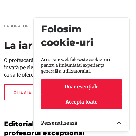
Folosim
LABORATOR
cookie-uri
La iarba verde
Acest site web folosește cookie-uri
O profesoară și un preot dintr-un sat din Brașov îi
pentru a îmbunătăți experiența
învață pe elevi despre istorie, biologie sau constelații
generală a utilizatorului.
ca să le ofere mai multe șanse pe viitor.
Doar esențiale
CITEȘTE MAI MULT
Acceptă toate
Editorial. Izbăvirea de cel rău sau
Personalizează
profesorul excepțional