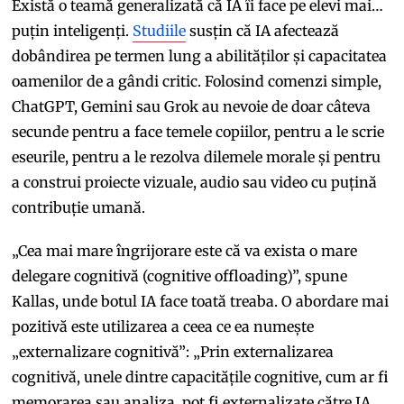
Există o teamă generalizată că IA îi face pe elevi mai…
puțin inteligenți.
Studiile
susțin că IA afectează
dobândirea pe termen lung a abilităților și capacitatea
oamenilor de a gândi critic. Folosind comenzi simple,
ChatGPT, Gemini sau Grok au nevoie de doar câteva
secunde pentru a face temele copiilor, pentru a le scrie
eseurile, pentru a le rezolva dilemele morale și pentru
a construi proiecte vizuale, audio sau video cu puțină
contribuție umană.
„Cea mai mare îngrijorare este că va exista o mare
delegare cognitivă (cognitive offloading)”, spune
Kallas, unde botul IA face toată treaba. O abordare mai
pozitivă este utilizarea a ceea ce ea numește
„externalizare cognitivă”: „Prin externalizarea
cognitivă, unele dintre capacitățile cognitive, cum ar fi
memorarea sau analiza, pot fi externalizate către IA,