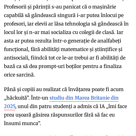
Profesorii și părinții s-au panicat că o mașinărie
capabilă să gândească singură i-ar putea înlocui pe
profesori, iar elevii ar lăsa tehnologia să gândească în
locul lor și n-ar mai socializa cu colegii de clasă. Iar
asta ar putea rezulta într-o generație de analfabeți
funcțional, fără abilități matematice și științifice și
antisociali, fiindcă tot ce le-ar trebui ar fi abilități de
bază ca să dea prompt-uri boților pentru a finaliza
orice sarcină.
Până și copiii au realizat că învățarea poate fi acum
„hăckuită”. Într-un
studiu din Marea Britanie din
2025
, unul din patru studenți a admis că IA „îmi face
prea ușoară găsirea răspunsurilor fără să fac eu
însumi munca”.