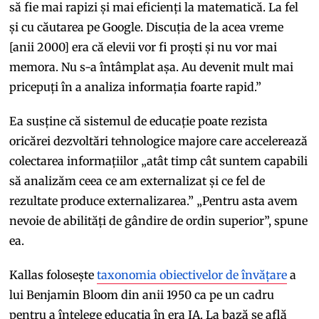
să fie mai rapizi și mai eficienți la matematică. La fel
și cu căutarea pe Google. Discuția de la acea vreme
[anii 2000] era că elevii vor fi proști și nu vor mai
memora. Nu s-a întâmplat așa. Au devenit mult mai
pricepuți în a analiza informația foarte rapid.”
Ea susține că sistemul de educație poate rezista
oricărei dezvoltări tehnologice majore care accelerează
colectarea informațiilor „atât timp cât suntem capabili
să analizăm ceea ce am externalizat și ce fel de
rezultate produce externalizarea.” „Pentru asta avem
nevoie de abilități de gândire de ordin superior”, spune
ea.
Kallas folosește
taxonomia obiectivelor de învățare
a
lui Benjamin Bloom din anii 1950 ca pe un cadru
pentru a înțelege educația în era IA. La bază se află