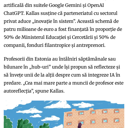
artificală din suitele Google Gemini și OpenAI
ChatGPT. Kallas susține că parteneriatul cu sectorul
privat aduce „inovație în sistem”. Această schemă de
patru milioane de euro a fost finanțată în proporție de
50% de Ministerul Educației și Cercetării și 50% de
companii, fonduri filantropice și antreprenori.
Profesorii din Estonia au întâlniri săptămânale sau
bilunare în „hub-uri” unde își propun să reflecteze și
să învețe unii de la alții despre cum să integreze IA în
predare. „Cea mai mare parte a muncii de profesor este
autoreflecția”, spune Kallas.