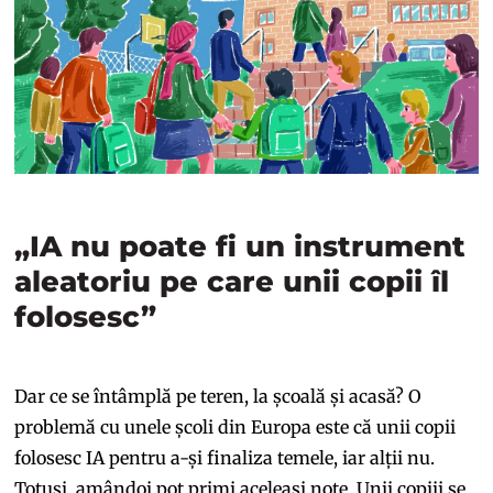
„IA nu poate fi un instrument
aleatoriu pe care unii copii îl
folosesc”
Dar ce se întâmplă pe teren, la școală și acasă? O
problemă cu unele școli din Europa este că unii copii
folosesc IA pentru a-și finaliza temele, iar alții nu.
Totuși, amândoi pot primi aceleași note. Unii copiii se