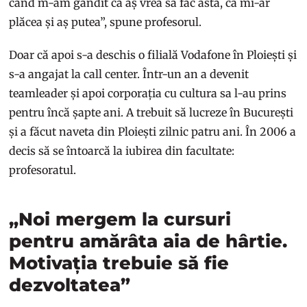
când m-am gândit că aș vrea să fac asta, că mi-ar
plăcea și aș putea”, spune profesorul.
Doar că apoi s-a deschis o filială Vodafone în Ploiești și
s-a angajat la call center. Într-un an a devenit
teamleader și apoi corporația cu cultura sa l-au prins
pentru încă șapte ani. A trebuit să lucreze în București
și a făcut naveta din Ploiești zilnic patru ani. În 2006 a
decis să se întoarcă la iubirea din facultate:
profesoratul.
„Noi mergem la cursuri
pentru amărâta aia de hârtie.
Motivația trebuie să fie
dezvoltatea”