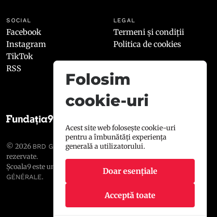
SOCIAL
LEGAL
Facebook
Termeni și condiții
Instagram
Politica de cookies
TikTok
RSS
Folosim
cookie-uri
Acest site web folosește cookie-uri
pentru a îmbunătăți experiența
generală a utilizatorului.
© 2026
, toate drepturile
BRD GROUPE SOCIÉTÉ GÉNÉRALE
rezervate.
Școala9 este un proiect susținut de
BRD GROUPE SOCIÉTÉ
Doar esențiale
.
GÉNÉRALE
Acceptă toate