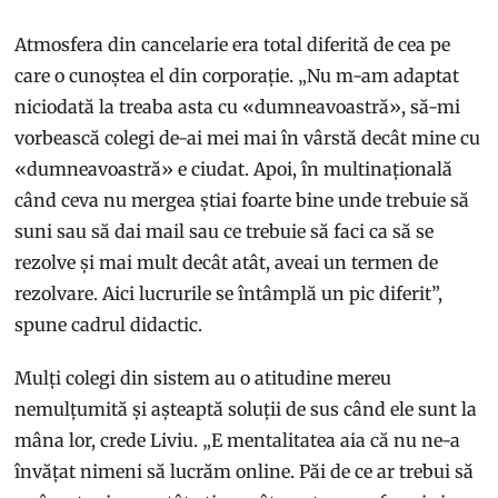
Atmosfera din cancelarie era total diferită de cea pe
care o cunoștea el din corporație. „Nu m-am adaptat
niciodată la treaba asta cu «dumneavoastră», să-mi
vorbească colegi de-ai mei mai în vârstă decât mine cu
«dumneavoastră» e ciudat. Apoi, în multinațională
când ceva nu mergea știai foarte bine unde trebuie să
suni sau să dai mail sau ce trebuie să faci ca să se
rezolve și mai mult decât atât, aveai un termen de
rezolvare. Aici lucrurile se întâmplă un pic diferit”,
spune cadrul didactic.
Mulți colegi din sistem au o atitudine mereu
nemulțumită și așteaptă soluții de sus când ele sunt la
mâna lor, crede Liviu. „E mentalitatea aia că nu ne-a
învățat nimeni să lucrăm online. Păi de ce ar trebui să