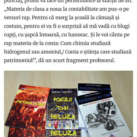
punctaj, proful va face un performance la sfârșit de an.
„Materia de clasa a noua la contabilitate am pus-o pe
versuri rap. Pentru că merg la școală la cămașă și
costum, pentru ei va fi o surpriză să mă vadă cu blugi
rupți, cu șapcă întoarsă, cu hanorac. Și le voi cânta pe
rap materia de la conta: Cum chimia studiază
hidrogenul sau amoniul,/ Conta e știința care studiază
patrimoniul!”, dă un scurt fragment profesorul.