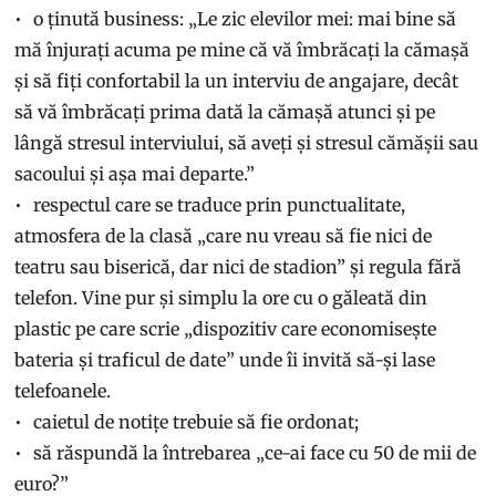
o ținută business: „Le zic elevilor mei: mai bine să
mă înjurați acuma pe mine că vă îmbrăcați la cămașă
și să fiți confortabil la un interviu de angajare, decât
să vă îmbrăcați prima dată la cămașă atunci și pe
lângă stresul interviului, să aveți și stresul cămășii sau
sacoului și așa mai departe.”
respectul care se traduce prin punctualitate,
atmosfera de la clasă „care nu vreau să fie nici de
teatru sau biserică, dar nici de stadion” și regula fără
telefon. Vine pur și simplu la ore cu o găleată din
plastic pe care scrie „dispozitiv care economisește
bateria și traficul de date” unde îi invită să-și lase
telefoanele.
caietul de notițe trebuie să fie ordonat;
să răspundă la întrebarea „ce-ai face cu 50 de mii de
euro?”