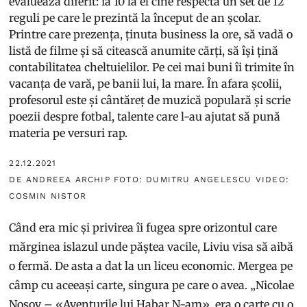
evaluează diferit: ia 10 la el cine respectă un set de 12
reguli pe care le prezintă la început de an școlar.
Printre care prezența, ținuta business la ore, să vadă o
listă de filme și să citească anumite cărți, să își țină
contabilitatea cheltuielilor. Pe cei mai buni îi trimite în
vacanța de vară, pe banii lui, la mare. În afara școlii,
profesorul este și cântăreț de muzică populară și scrie
poezii despre fotbal, talente care l-au ajutat să pună
materia pe versuri rap.
22.12.2021
DE ANDREEA ARCHIP FOTO: DUMITRU ANGELESCU VIDEO:
COSMIN NISTOR
Când era mic și privirea îi fugea spre orizontul care
mărginea islazul unde păștea vacile, Liviu visa să aibă
o fermă. De asta a dat la un liceu economic. Mergea pe
câmp cu aceeași carte, singura pe care o avea. „Nicolae
Nosov – «Aventurile lui Habar N-am», era o carte cu o