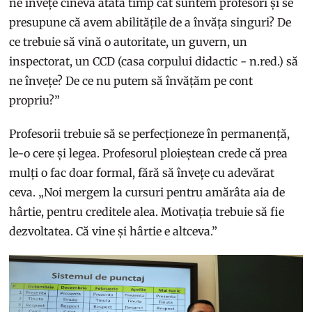
ne învețe cineva atâta timp cât suntem profesori și se
presupune că avem abilitățile de a învăța singuri? De
ce trebuie să vină o autoritate, un guvern, un
inspectorat, un CCD (casa corpului didactic - n.red.) să
ne învețe? De ce nu putem să învățăm pe cont
propriu?”
Profesorii trebuie să se perfecționeze în permanență,
le-o cere și legea. Profesorul ploieștean crede că prea
mulți o fac doar formal, fără să învețe cu adevărat
ceva. „Noi mergem la cursuri pentru amărâta aia de
hârtie, pentru creditele alea. Motivația trebuie să fie
dezvoltatea. Că vine și hârtie e altceva.”