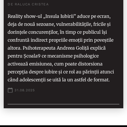
DE RALUCA CRISTEA
Reality show-ul „Insula Iubirii” aduce pe ecran,
deja de nouă sezoane, vulnerabilitățile, fricile și
dorințele concurenților, în timp ce publicul își
confruntă indirect propriile emoții prin poveștile
altora. Psihoterapeuta Andreea Goliță explică
pentru Școala9 ce mecanisme psihologice
activează emisiunea, cum poate distorsiona
percepția despre iubire și ce rol au părinții atunci
când adolescenții se uită la un astfel de format.
31.08.2025