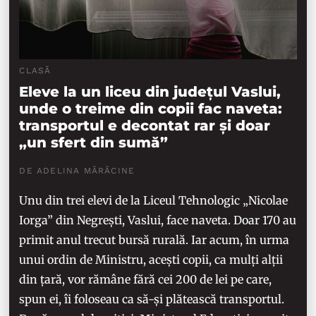
CLASĂ
Eleve la un liceu din județul Vaslui,
unde o treime din copii fac naveta:
transportul e decontat rar și doar
„un sfert din sumă”
DE ADELINA MĂRĂCINE
Unu din trei elevi de la Liceul Tehnologic „Nicolae
Iorga” din Negrești, Vaslui, face naveta. Doar 170 au
primit anul trecut bursă rurală. Iar acum, în urma
unui ordin de Ministru, acești copii, ca mulți alții
din țară, vor rămâne fără cei 200 de lei pe care,
spun ei, îi foloseau ca să-și plătească transportul.