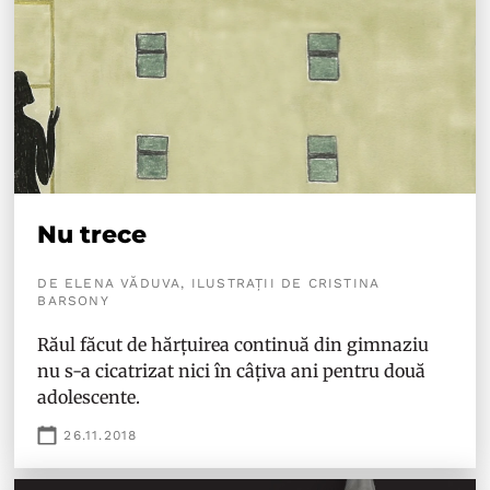
Nu trece
DE ELENA VĂDUVA, ILUSTRAȚII DE CRISTINA
BARSONY
Răul făcut de hărțuirea continuă din gimnaziu
nu s-a cicatrizat nici în câțiva ani pentru două
adolescente.
26.11.2018