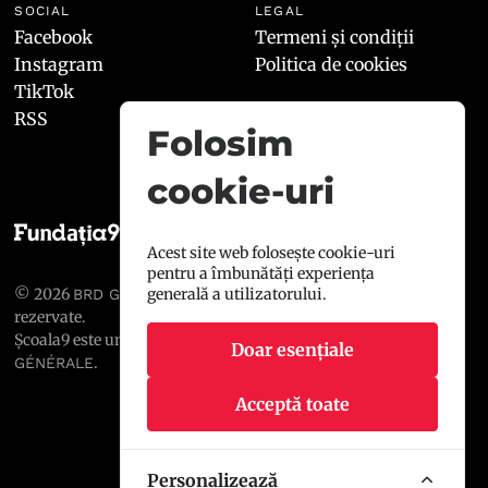
SOCIAL
LEGAL
Facebook
Termeni și condiții
Instagram
Politica de cookies
TikTok
RSS
Folosim
cookie-uri
Acest site web folosește cookie-uri
pentru a îmbunătăți experiența
© 2026
, toate drepturile
generală a utilizatorului.
BRD GROUPE SOCIÉTÉ GÉNÉRALE
rezervate.
Școala9 este un proiect susținut de
BRD GROUPE SOCIÉTÉ
Doar esențiale
.
GÉNÉRALE
Acceptă toate
Personalizează