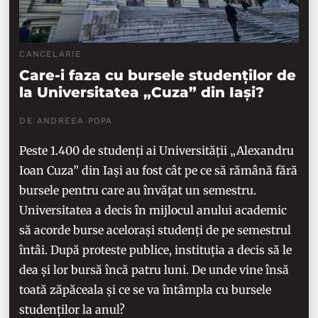
CANCELARIE
Care-i faza cu bursele studenților de
la Universitatea „Cuza” din Iași?
DE ANDREEA POPA
Peste 1.400 de studenți ai Universității „Alexandru
Ioan Cuza” din Iași au fost cât pe ce să rămână fără
bursele pentru care au învățat un semestru.
Universitatea a decis în mijlocul anului academic
să acorde burse acelorași studenți de pe semestrul
întâi. După proteste publice, instituția a decis să le
dea și lor bursă încă patru luni. De unde vine însă
toată zăpăceala și ce se va întâmpla cu bursele
studenților la anul?