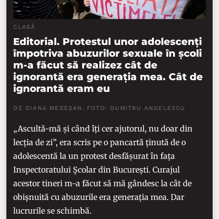
CLASĂ
Editorial. Protestul unor adolescenți
împotriva abuzurilor sexuale în școli
m-a făcut să realizez cât de
ignorantă era generația mea. Cât de
ignorantă eram eu
DE DIANA MESEȘAN. FOTO: DUMITRU ANGELESCU
„Ascultă-mă și când îți cer ajutorul, nu doar din
lecția de zi”, era scris pe o pancartă ținută de o
adolescentă la un protest desfășurat în fața
Inspectoratului Şcolar din București. Curajul
acestor tineri m-a făcut să mă gândesc la cât de
obișnuită cu abuzurile era generația mea. Dar
lucrurile se schimbă.