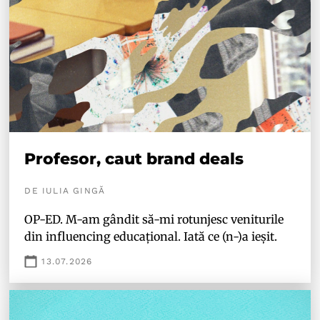
Profesor, caut brand deals
DE IULIA GINGĂ
OP-ED. M-am gândit să-mi rotunjesc veniturile
din influencing educațional. Iată ce (n-)a ieșit.
13.07.2026