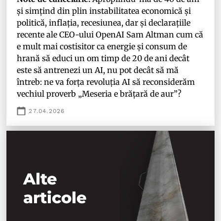
și simțind din plin instabilitatea economică și
politică, inflația, recesiunea, dar și declarațiile
recente ale CEO-ului OpenAI Sam Altman cum că
e mult mai costisitor ca energie și consum de
hrană să educi un om timp de 20 de ani decât
este să antrenezi un AI, nu pot decât să mă
întreb: ne va forța revoluția AI să reconsiderăm
vechiul proverb „Meseria e brățară de aur”?
27.04.2026
Alte
articole