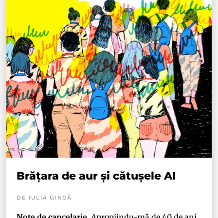
Brățara de aur și cătușele AI
DE IULIA GINGĂ
Note de cancelarie.
Apropiindu-mă de 40 de ani