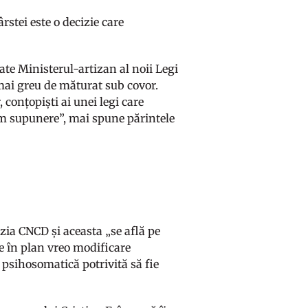
rstei este o decizie care
te Ministerul-artizan al noii Legi
 mai greu de măturat sub covor.
 conțopiști ai unei legi care
răm supunere”, mai spune părintele
izia CNCD și aceasta „se află pe
re în plan vreo modificare
a psihosomatică potrivită să fie