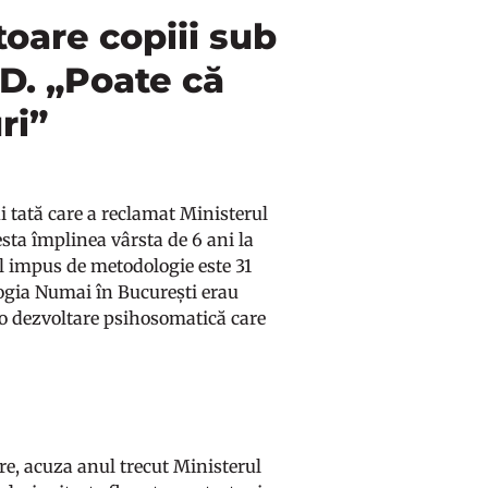
toare copiii sub
CD. „Poate că
ri”
 tată care a reclamat Ministerul
cesta împlinea vârsta de 6 ani la
ul impus de metodologie este 31
logia Numai în București erau
au o dezvoltare psihosomatică care
re, acuza anul trecut Ministerul