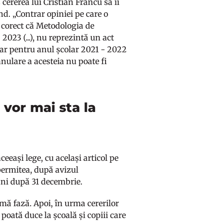
cererea lui Cristian Frâncu să îi
nd. „Contrar opiniei pe care o
 corect că Metodologia de
023 (...), nu reprezintă un act
ar pentru anul școlar 2021 - 2022
 anulare a acesteia nu poate fi
 vor mai sta la
eeași lege, cu același articol pe
 permitea, după avizul
 ani după 31 decembrie.
mă fază. Apoi, în urma cererilor
 poată duce la școală și copiii care