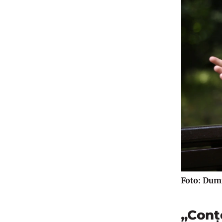
Foto: Dum
„Conțo