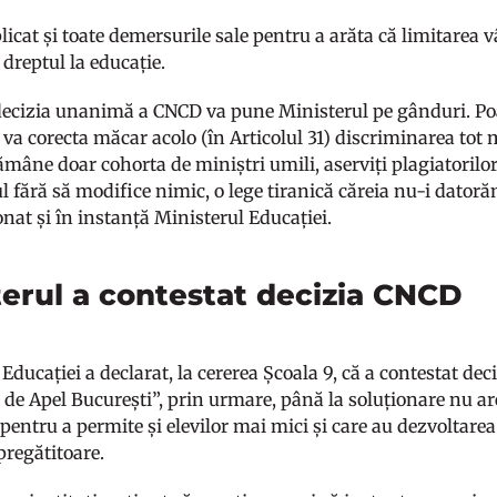
licat și toate demersurile sale pentru a arăta că limitarea vâ
dreptul la educație.
decizia unanimă a CNCD va pune Ministerul pe gânduri. Poa
i va corecta măcar acolo (în Articolul 31) discriminarea tot
rămâne doar cohorta de miniștri umili, aserviți plagiatorilor,
tul fără să modifice nimic, o lege tiranică căreia nu-i dato
onat și în instanță Ministerul Educației.
terul a contestat decizia CNCD
Educației a declarat, la cererea Școala 9, că a contestat dec
i de Apel București”, prin urmare, până la soluționare nu a
 pentru a permite și elevilor mai mici și care au dezvoltare
 pregătitoare.