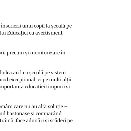
înscrierii unui copil la școală pe
ului Educației cu avertisment
ii precum și monitorizare în
 doilea an la o școală pe sistem
mod excepțional, ci pe mulți alții
 importanța educației timpurii și
omâni care nu au altă soluție –,
enând bastonașe și comparând
străină, face adunări și scăderi pe