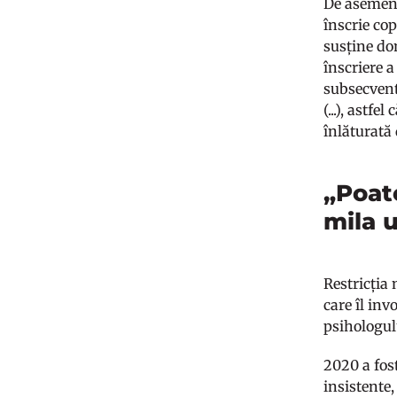
De asemenea
înscrie cop
susține do
înscriere a
subsecvent
(...), astf
înlăturată 
„Poate
mila u
Restricția 
care îl inv
psihologulu
2020 a fos
insistente,