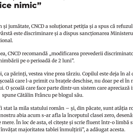
ice nimic”
și jumătate, CNCD a soluționat petiția și a spus că refuzul 
e vârstă este discriminare și a dispus sancționarea Minister
ional.
a, CNCD recomandă „modificarea prevederii discriminator
himbării pe o perioadă de 2 luni”.
, ca părinți, vestea vine prea târziu. Copilul este deja în al
 școală care l-a primit cu brațele deschise, nu doar pe el în 
ui. O școală care face parte dintr-un sistem care apreciază
, spune Cătălin Frâncu pe blogul său.
 stat la mila statului român – și, din păcate, sunt atâția r
l nostru abia acum s-ar afla la începutul clasei zero, des
mere. În loc de asta, el citește și scrie fluent într-o limbă 
 a învățat majoritatea tablei înmulțirii”, a adăugat acesta.