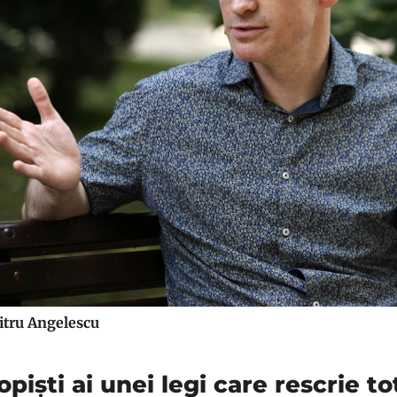
itru Angelescu
piști ai unei legi care rescrie to