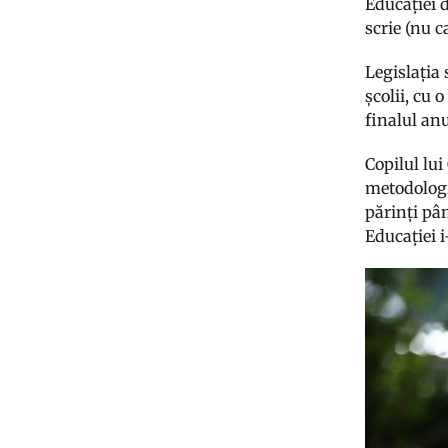
Educației d
scrie (nu c
Legislația 
școlii, cu 
finalul an
Copilul lui
metodologie
părinți pân
Educației i