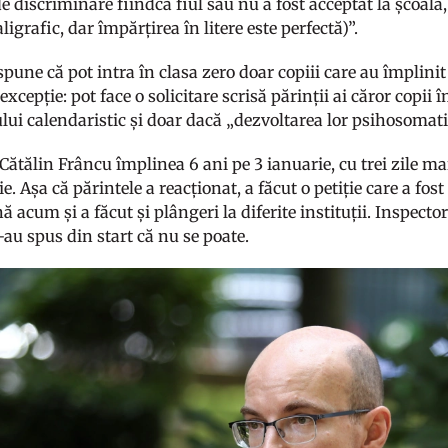
e discriminare fiindcă fiul său nu a fost acceptat la școală, 
aligrafic, dar împărțirea în litere este perfectă)”.
spune că pot intra în clasa zero doar copiii care au împlin
o excepție: pot face o solicitare scrisă părinții ai căror copi
ului calendaristic și doar dacă „dezvoltarea lor psihosomat
 Cătălin Frâncu împlinea 6 ani pe 3 ianuarie, cu trei zile ma
. Așa că părintele a reacționat, a făcut o petiție care a f
ă acum și a făcut și plângeri la diferite instituții. Inspecto
-au spus din start că nu se poate.