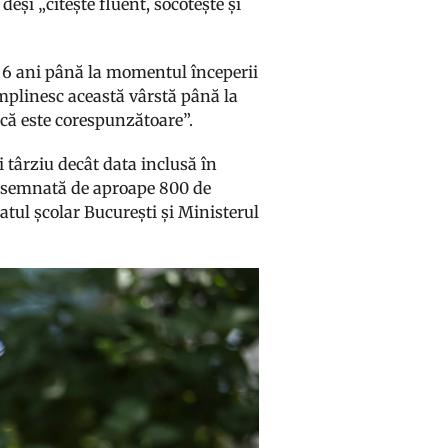
deși „citește fluent, socotește și
it 6 ani până la momentul începerii
i împlinesc această vârstă până la
ică este corespunzătoare”.
i târziu decât data inclusă în
ost semnată de aproape 800 de
ratul școlar București și Ministerul