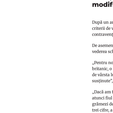
modif
După un an 
criterii d
contravenț
De asemene
vederea sc
„Pentru noi
britanic, o
de vârsta l
susținute”
„Dacă am fi
atunci fiu
grămezi de 
trei cifre,