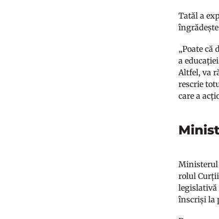
Tatăl a exp
îngrădește 
„Poate că 
a educație
Altfel, va 
rescrie to
care a acți
Minis
Ministerul 
rolul Curți
legislativă
înscriși la