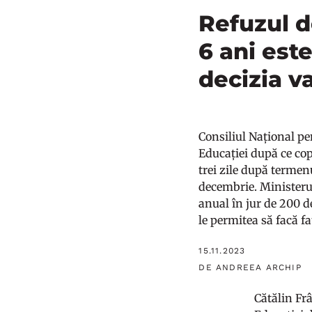
Refuzul d
6 ani est
decizia v
Consiliul Național pe
Educației după ce copi
trei zile după termen
decembrie. Ministeru
anual în jur de 200 de
le permitea să facă fa
15.11.2023
DE ANDREEA ARCHIP
Cătălin Fr