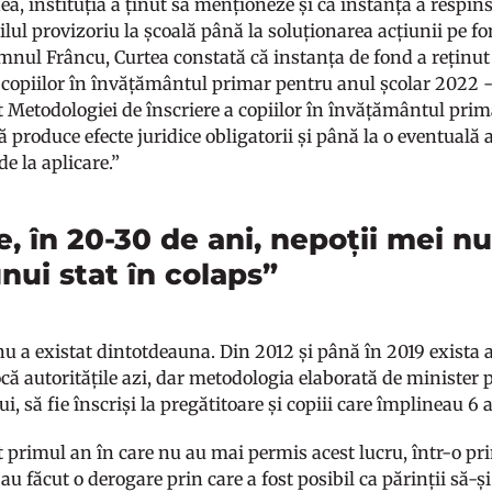
, instituția a ținut să menționeze și că instanța a respins 
ilul provizoriu la școală până la soluționarea acțiunii pe fo
mnul Frâncu, Curtea constată că instanța de fond a reținut
 copiilor în învățământul primar pentru anul școlar 2022 - 2
 Metodologiei de înscriere a copiilor în învățământul prim
el că produce efecte juridice obligatorii și până la o eventuală
de la aplicare.”
, în 20-30 de ani, nepoții mei nu
nui stat în colaps”
nu a existat dintotdeauna. Din 2012 și până în 2019 exista ac
ocă autoritățile azi, dar metodologia elaborată de minister
i, să fie înscriși la pregătitoare și copiii care împlineau 6
t primul an în care nu au mai permis acest lucru, într-o pri
 au făcut o derogare prin care a fost posibil ca părinții să-și