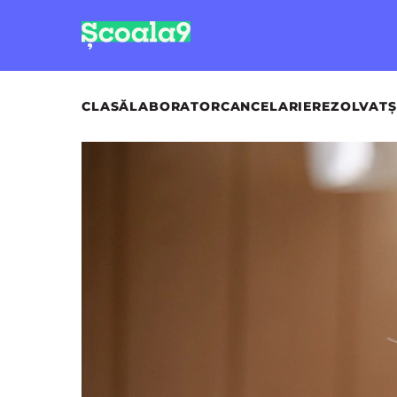
CLASĂ
LABORATOR
CANCELARIE
REZOLVAT
Ș