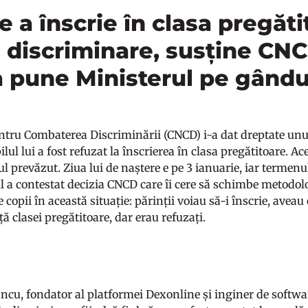
e a înscrie în clasa pregăti
e discriminare, susține CN
a pune Ministerul pe gându
ntru Combaterea Discriminării (CNCD) i-a dat dreptate unui
lul lui a fost refuzat la înscrierea în clasa pregătitoare. A
ul prevăzut. Ziua lui de naștere e pe 3 ianuarie, iar termen
l a contestat decizia CNCD care îi cere să schimbe metodo
 copii în această situație: părinții voiau să-i înscrie, ave
ță clasei pregătitoare, dar erau refuzați.
âncu, fondator al platformei Dexonline și inginer de softwa