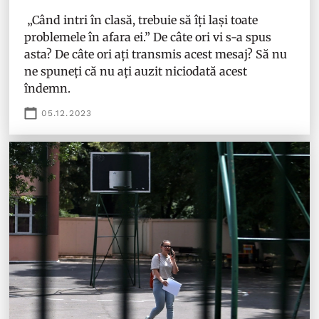
„Când intri în clasă, trebuie să îți lași toate
problemele în afara ei.” De câte ori vi s-a spus
asta? De câte ori ați transmis acest mesaj? Să nu
ne spuneți că nu ați auzit niciodată acest
îndemn.
05.12.2023