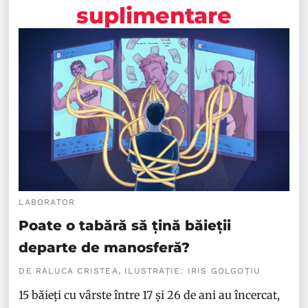
suplimentare
LABORATOR
Poate o tabără să țină băieții
departe de manosferă?
DE RALUCA CRISTEA, ILUSTRAȚIE: IRIS GOLGOȚIU
15 băieți cu vârste între 17 și 26 de ani au încercat,