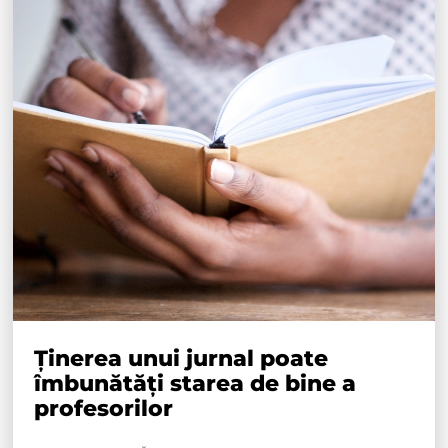
Ținerea unui jurnal poate
îmbunătăți starea de bine a
profesorilor