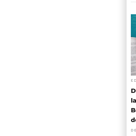
E
D
l
B
d
D