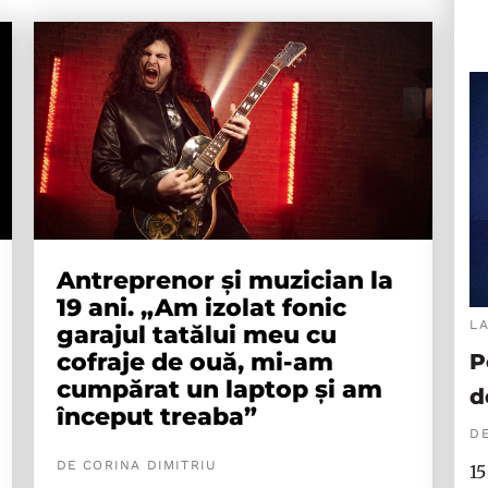
Antreprenor și muzician la
19 ani. „Am izolat fonic
L
garajul tatălui meu cu
cofraje de ouă, mi-am
P
cumpărat un laptop și am
d
început treaba”
DE
DE CORINA DIMITRIU
15