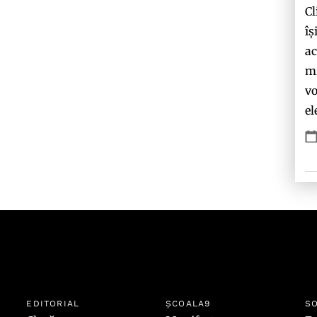
Cl
îș
ac
mi
vo
el
EDITORIAL
ȘCOALA9
SO