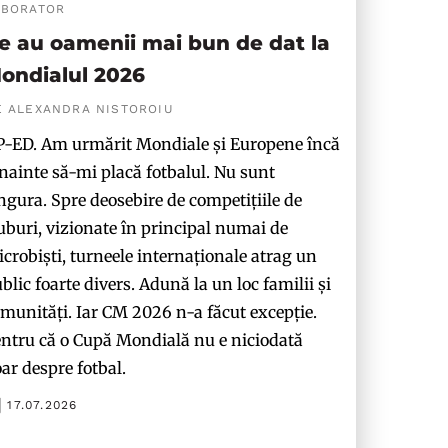
ABORATOR
e au oamenii mai bun de dat la
ondialul 2026
E ALEXANDRA NISTOROIU
-ED. Am urmărit Mondiale și Europene încă
nainte să-mi placă fotbalul. Nu sunt
ngura. Spre deosebire de competițiile de
uburi, vizionate în principal numai de
crobiști, turneele internaționale atrag un
blic foarte divers. Adună la un loc familii și
munități. Iar CM 2026 n-a făcut excepție.
ntru că o Cupă Mondială nu e niciodată
ar despre fotbal.
17.07.2026