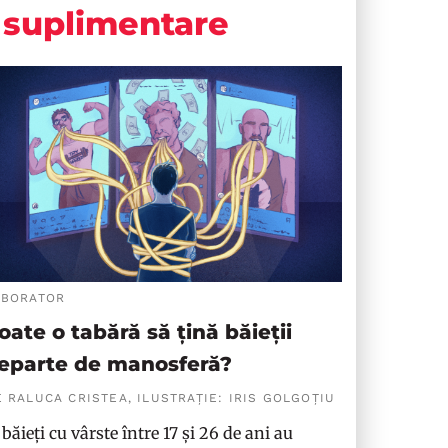
suplimentare
ABORATOR
oate o tabără să țină băieții
eparte de manosferă?
 RALUCA CRISTEA, ILUSTRAȚIE: IRIS GOLGOȚIU
 băieți cu vârste între 17 și 26 de ani au