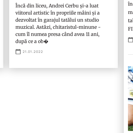
în
Încă din liceu, Andrei Cerbu și-a luat
ma
viitorul artistic în propriile mâini și a
dezvoltat în garajul tatălui un studio
ta
muzical. Astăzi, chitaristul-minune -
F
cum îl numea presa când avea 11 ani,
după ce a ob�
21.01.2022