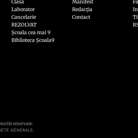
Clasă
Manifest
F
Laborator
Redacția
I
Cancelarie
Contact
T
REZOLVAT
R
Școala cea mai 9
Biblioteca Școala9
pturile rezervate.
.
IÉTÉ GÉNÉRALE