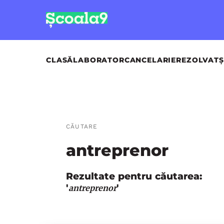
CLASĂ
LABORATOR
CANCELARIE
REZOLVAT
Ș
CĂUTARE
antreprenor
Rezultate pentru căutarea:
'
'
antreprenor