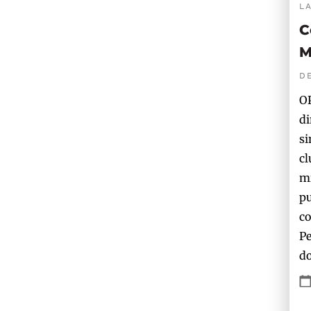
L
C
M
D
OP
di
si
cl
mi
pu
co
Pe
do