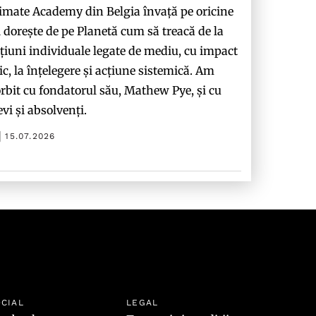
imate Academy din Belgia învață pe oricine
i dorește de pe Planetă cum să treacă de la
țiuni individuale legate de mediu, cu impact
c, la înțelegere și acțiune sistemică. Am
rbit cu fondatorul său, Mathew Pye, și cu
evi și absolvenți.
15.07.2026
CIAL
LEGAL