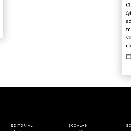
Cl
îș
ac
mi
vo
el
EDITORIAL
ȘCOALA9
SO