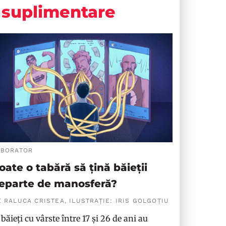
suplimentare
ABORATOR
oate o tabără să țină băieții
eparte de manosferă?
 RALUCA CRISTEA, ILUSTRAȚIE: IRIS GOLGOȚIU
 băieți cu vârste între 17 și 26 de ani au