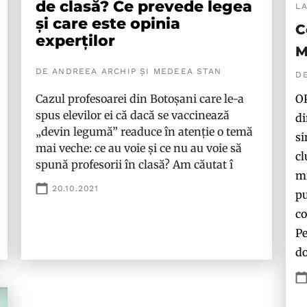
de clasă? Ce prevede legea
L
și care este opinia
C
experților
M
DE ANDREEA ARCHIP ȘI MEDEEA STAN
D
OP
Cazul profesoarei din Botoșani care le-a
spus elevilor ei că dacă se vaccinează
di
„devin legumă” readuce în atenție o temă
si
mai veche: ce au voie și ce nu au voie să
cl
spună profesorii în clasă? Am căutat î
mi
20.10.2021
pu
co
Pe
do