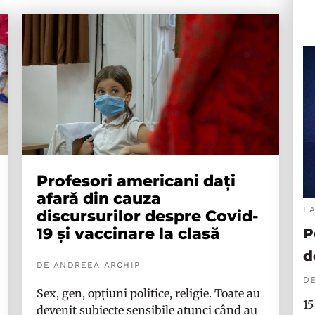
Profesori americani dați
afară din cauza
L
discursurilor despre Covid-
19 și vaccinare la clasă
P
d
DE ANDREEA ARCHIP
DE
Sex, gen, opțiuni politice, religie. Toate au
15
devenit subiecte sensibile atunci când au