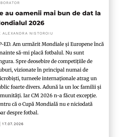
ABORATOR
e au oamenii mai bun de dat la
ondialul 2026
E ALEXANDRA NISTOROIU
-ED. Am urmărit Mondiale și Europene încă
nainte să-mi placă fotbalul. Nu sunt
ngura. Spre deosebire de competițiile de
uburi, vizionate în principal numai de
crobiști, turneele internaționale atrag un
blic foarte divers. Adună la un loc familii și
munități. Iar CM 2026 n-a făcut excepție.
ntru că o Cupă Mondială nu e niciodată
ar despre fotbal.
17.07.2026