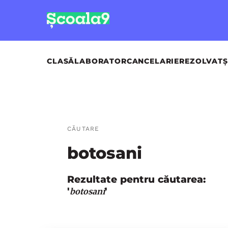
CLASĂ
LABORATOR
CANCELARIE
REZOLVAT
Ș
CĂUTARE
botosani
Rezultate pentru căutarea:
'
'
botosani