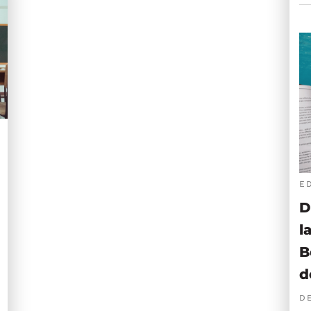
E
D
l
B
d
D