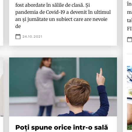
în
fost abordate în sălile de clasă. Și
pandemia de Covid-19 a devenit în ultimul
ma
an și jumătate un subiect care are nevoie
ta
de
F
24.10.2021
Poți spune orice într-o sală