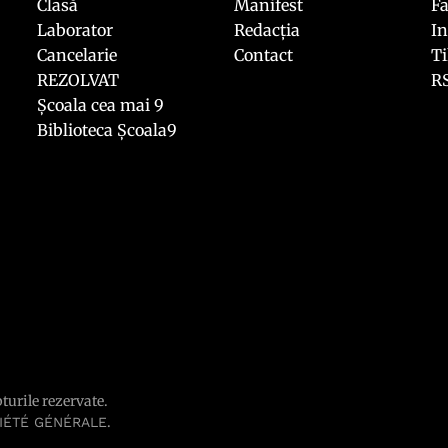
Clasă
Manifest
F
Laborator
Redacția
I
Cancelarie
Contact
T
REZOLVAT
R
Școala cea mai 9
Biblioteca Școala9
pturile rezervate.
.
IÉTÉ GÉNÉRALE