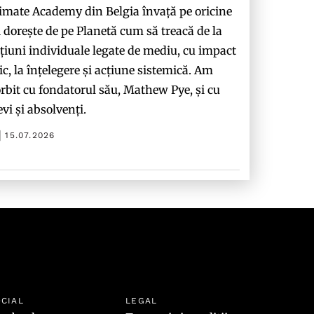
imate Academy din Belgia învață pe oricine
i dorește de pe Planetă cum să treacă de la
țiuni individuale legate de mediu, cu impact
c, la înțelegere și acțiune sistemică. Am
rbit cu fondatorul său, Mathew Pye, și cu
evi și absolvenți.
15.07.2026
CIAL
LEGAL