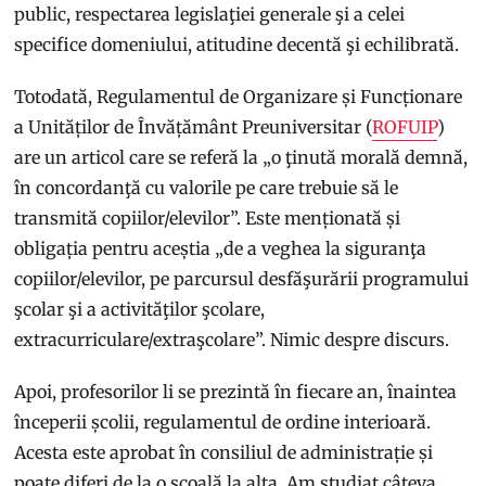
public, respectarea legislaţiei generale şi a celei
specifice domeniului, atitudine decentă şi echilibrată.
Totodată, Regulamentul de Organizare și Funcționare
a Unităților de Învățământ Preuniversitar (
ROFUIP
)
are un articol care se referă la „o ţinută morală demnă,
în concordanţă cu valorile pe care trebuie să le
transmită copiilor/elevilor”. Este menționată și
obligația pentru aceștia „de a veghea la siguranţa
copiilor/elevilor, pe parcursul desfăşurării programului
şcolar şi a activităţilor şcolare,
extracurriculare/extraşcolare”. Nimic despre discurs.
Apoi, profesorilor li se prezintă în fiecare an, înaintea
începerii școlii, regulamentul de ordine interioară.
Acesta este aprobat în consiliul de administrație și
poate diferi de la o școală la alta. Am studiat câteva