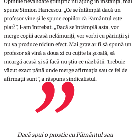
Opiniile nevalidate științific nu ajung în instanță, mai
spune Simion Hancescu. „Ce se întâmplă dacă un
profesor vine și le spune copiilor că Pământul este
plat?”, l-am întrebat. „Dacă se întâmplă asta, vor
merge copiii acasă nelămuriți, vor vorbi cu părinții și
nu va produce niciun efect. Mai grav ar fi să spună un
profesor să vină a doua zi cu cuțite la școală, să
meargă acasă și să facă nu știu ce năzbâtii. Trebuie
văzut exact până unde merge afirmația sau ce fel de
afirmații sunt”, a răspuns sindicalistul.
Dacă spui o prostie cu Pământul sau