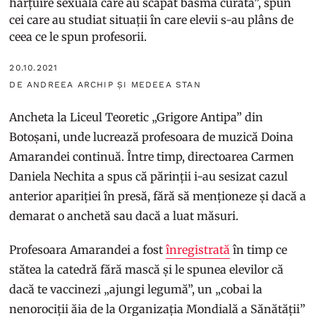
hărțuire sexuală care au scăpat basma curată”, spun
cei care au studiat situații în care elevii s-au plâns de
ceea ce le spun profesorii.
20.10.2021
DE ANDREEA ARCHIP ȘI MEDEEA STAN
Ancheta la Liceul Teoretic „Grigore Antipa” din
Botoșani, unde lucrează profesoara de muzică Doina
Amarandei continuă. Între timp, directoarea Carmen
Daniela Nechita a spus că părinții i-au sesizat cazul
anterior apariției în presă, fără să menționeze și dacă a
demarat o anchetă sau dacă a luat măsuri.
Profesoara Amarandei a fost
înregistrată
în timp ce
stătea la catedră fără mască și le spunea elevilor că
dacă te vaccinezi „ajungi legumă”, un „cobai la
nenorociții ăia de la Organizația Mondială a Sănătății”