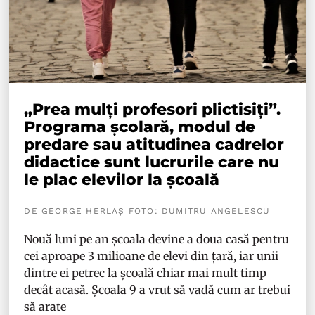
„Prea mulți profesori plictisiți”.
Programa școlară, modul de
predare sau atitudinea cadrelor
didactice sunt lucrurile care nu
le plac elevilor la școală
DE GEORGE HERLAȘ FOTO: DUMITRU ANGELESCU
Nouă luni pe an școala devine a doua casă pentru
cei aproape 3 milioane de elevi din țară, iar unii
dintre ei petrec la școală chiar mai mult timp
decât acasă. Școala 9 a vrut să vadă cum ar trebui
să arate