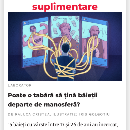
suplimentare
LABORATOR
Poate o tabără să țină băieții
departe de manosferă?
DE RALUCA CRISTEA, ILUSTRAȚIE: IRIS GOLGOȚIU
15 băieți cu vârste între 17 și 26 de ani au încercat,