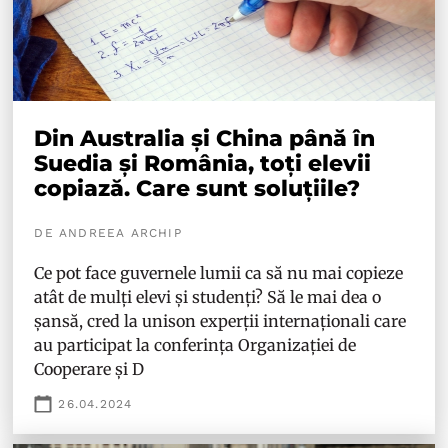
Din Australia și China până în
Suedia și România, toți elevii
copiază. Care sunt soluțiile?
DE ANDREEA ARCHIP
Ce pot face guvernele lumii ca să nu mai copieze
atât de mulți elevi și studenți? Să le mai dea o
șansă, cred la unison experții internaționali care
au participat la conferința Organizației de
Cooperare și D
26.04.2024