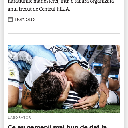
narațiunile manosferei, într-o tabără organizată
anul trecut de Centrul FILIA.
19.07.2026
LABORATOR
Ce au oamenii mai bun de dat la