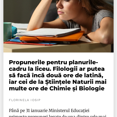
Propunerile pentru planurile-
cadru la liceu. Filologii ar putea
să facă încă două ore de latină,
iar cei de la Științele Naturii mai
multe ore de Chimie și Biologie
FLORINELA IOSIP
Până pe 31 ianuarie Ministerul Educației
primește propuneri legate de una dintre cele mai