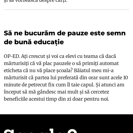
și să vorbească despre cărți.
Să ne bucurăm de pauze este semn
de bună educație
OP-ED. Ați crescut și voi ca elevi cu teama că dacă
mărturisiți că vă plac pauzele o să primiți automat
eticheta că nu vă place școala? Băiatul meu mi-a
mărturisit că partea lui preferată din orar sunt acele 10
minute de petrecut fix cum îl taie capul. Și atunci am
început să mă gândesc mai mult și să cercetez
beneficiile acestui timp din zi doar pentru noi.