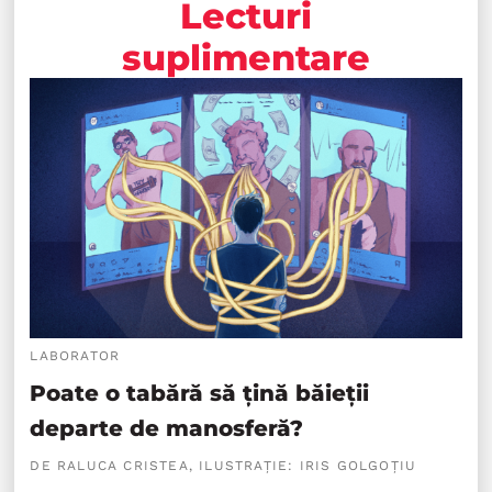
Lecturi
suplimentare
LABORATOR
Poate o tabără să țină băieții
departe de manosferă?
DE RALUCA CRISTEA, ILUSTRAȚIE: IRIS GOLGOȚIU