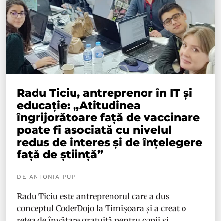
Radu Ticiu, antreprenor în IT și
educație: ,,Atitudinea
îngrijorătoare față de vaccinare
poate fi asociată cu nivelul
redus de interes și de înțelegere
față de știință”
DE ANTONIA PUP
Radu Ticiu este antreprenorul care a dus
conceptul CoderDojo la Timișoara și a creat o
rețea de învățare gratuită pentru copii și