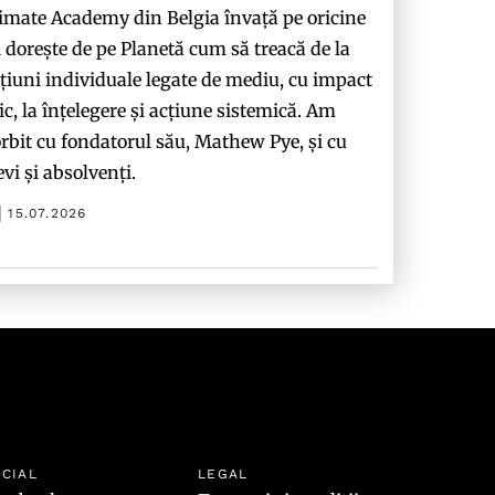
imate Academy din Belgia învață pe oricine
i dorește de pe Planetă cum să treacă de la
țiuni individuale legate de mediu, cu impact
c, la înțelegere și acțiune sistemică. Am
rbit cu fondatorul său, Mathew Pye, și cu
evi și absolvenți.
15.07.2026
CIAL
LEGAL