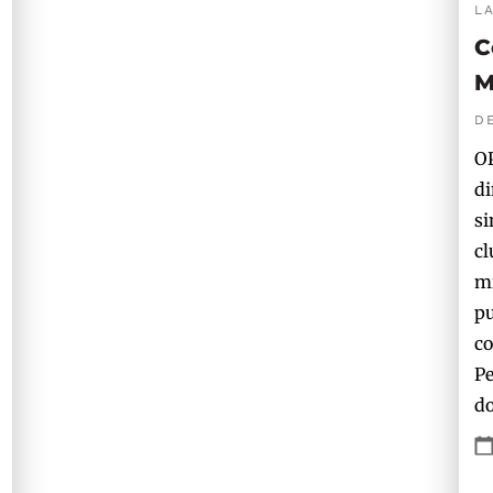
L
C
M
D
OP
di
si
cl
mi
pu
co
Pe
do