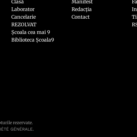
Clasă
Manifest
F
Laborator
Redacția
I
Cancelarie
Contact
T
REZOLVAT
R
Școala cea mai 9
Biblioteca Școala9
pturile rezervate.
.
IÉTÉ GÉNÉRALE