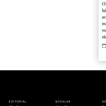
Cl
îș
ac
mi
vo
el
EDITORIAL
ȘCOALA9
SO