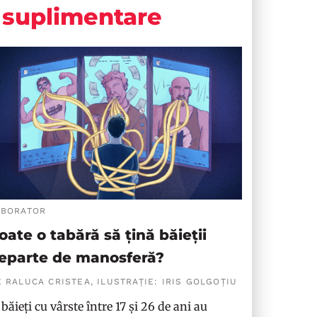
suplimentare
ABORATOR
oate o tabără să țină băieții
eparte de manosferă?
 RALUCA CRISTEA, ILUSTRAȚIE: IRIS GOLGOȚIU
 băieți cu vârste între 17 și 26 de ani au