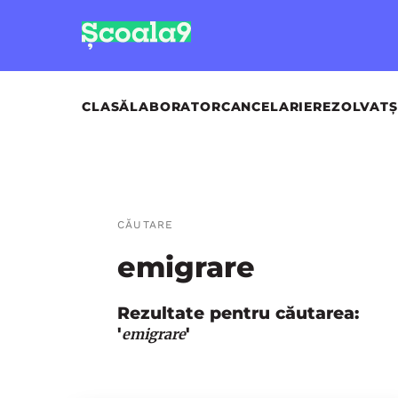
CLASĂ
LABORATOR
CANCELARIE
REZOLVAT
Ș
CĂUTARE
emigrare
Rezultate pentru căutarea:
'
'
emigrare