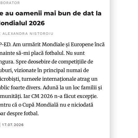
ABORATOR
e au oamenii mai bun de dat la
ondialul 2026
E ALEXANDRA NISTOROIU
-ED. Am urmărit Mondiale și Europene încă
nainte să-mi placă fotbalul. Nu sunt
ngura. Spre deosebire de competițiile de
uburi, vizionate în principal numai de
crobiști, turneele internaționale atrag un
blic foarte divers. Adună la un loc familii și
munități. Iar CM 2026 n-a făcut excepție.
ntru că o Cupă Mondială nu e niciodată
ar despre fotbal.
17.07.2026