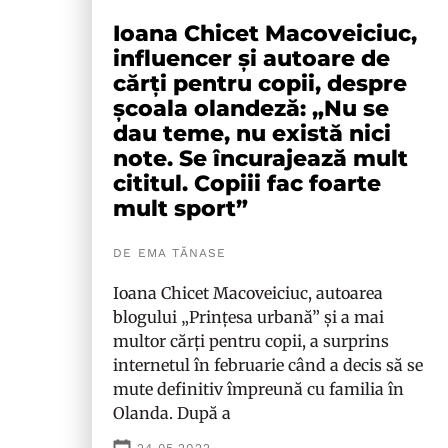
Ioana Chicet Macoveiciuc,
influencer și autoare de
cărți pentru copii, despre
școala olandeză: „Nu se
dau teme, nu există nici
note. Se încurajează mult
cititul. Copiii fac foarte
mult sport”
DE EMA TĂNASE
Ioana Chicet Macoveiciuc, autoarea
blogului „Prințesa urbană” și a mai
multor cărți pentru copii, a surprins
internetul în februarie când a decis să se
mute definitiv împreună cu familia în
Olanda. După a