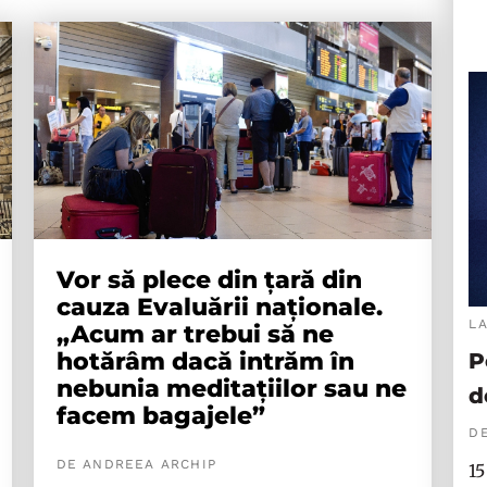
Vor să plece din țară din
cauza Evaluării naționale.
L
„Acum ar trebui să ne
hotărâm dacă intrăm în
P
nebunia meditațiilor sau ne
d
facem bagajele”
DE
DE ANDREEA ARCHIP
15