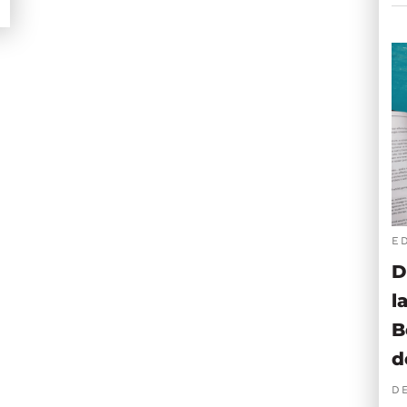
E
D
l
B
d
D