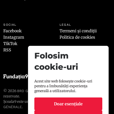
SOCIAL
LEGAL
Facebook
Termeni și condiții
Instagram
Politica de cookies
TikTok
RSS
Folosim
cookie-uri
Acest site web folosește cookie-uri
pentru a îmbunătăți experiența
© 2026
, toate drepturile
generală a utilizatorului.
BRD GROUPE SOCIÉTÉ GÉNÉRALE
rezervate.
Școala9 este un proiect susținut de
BRD GROUPE SOCIÉTÉ
Doar esențiale
.
GÉNÉRALE