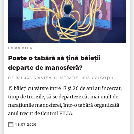
LABORATOR
Poate o tabără să țină băieții
departe de manosferă?
DE RALUCA CRISTEA, ILUSTRAȚIE: IRIS GOLGOȚIU
15 băieți cu vârste între 17 și 26 de ani au încercat,
timp de trei zile, să se depărteze cât mai mult de
narațiunile manosferei, într-o tabără organizată
anul trecut de Centrul FILIA.
19.07.2026