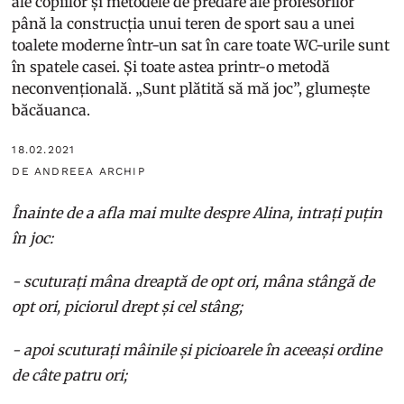
ale copiilor și metodele de predare ale profesorilor
până la construcția unui teren de sport sau a unei
toalete moderne într-un sat în care toate WC-urile sunt
în spatele casei. Și toate astea printr-o metodă
neconvențională. „Sunt plătită să mă joc”, glumește
băcăuanca.
18.02.2021
DE ANDREEA ARCHIP
Înainte de a afla mai multe despre Alina, intrați puțin
în joc:
- scuturați mâna dreaptă de opt ori, mâna stângă de
opt ori, piciorul drept și cel stâng;
- apoi scuturați mâinile și picioarele în aceeași ordine
de câte patru ori;