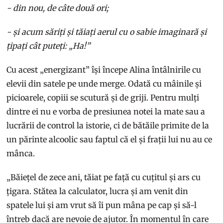
- din nou, de câte două ori;
- și acum săriți și tăiați aerul cu o sabie imaginară și
țipați cât puteți: „Ha!”
Cu acest „energizant” își începe Alina întâlnirile cu
elevii din satele pe unde merge. Odată cu mâinile și
picioarele, copiii se scutură și de griji. Pentru mulți
dintre ei nu e vorba de presiunea notei la mate sau a
lucrării de control la istorie, ci de bătăile primite de la
un părinte alcoolic sau faptul că el și frații lui nu au ce
mânca.
„Băiețel de zece ani, tăiat pe față cu cuțitul și ars cu
țigara. Stătea la calculator, lucra și am venit din
spatele lui și am vrut să îi pun mâna pe cap și să-l
întreb dacă are nevoie de ajutor. În momentul în care