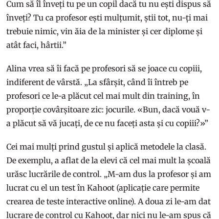
Cum să îl înveți tu pe un copil dacă tu nu ești dispus să
înveți? Tu ca profesor ești mulțumit, știi tot, nu-ți mai
trebuie nimic, vin ăia de la minister și cer diplome și
atât faci, hârtii.”
Alina vrea să îi facă pe profesori să se joace cu copiii,
indiferent de vârstă. „La sfârșit, când îi întreb pe
profesori ce le-a plăcut cel mai mult din training, în
proporție covârșitoare zic: jocurile. «Bun, dacă vouă v-
a plăcut să vă jucați, de ce nu faceți asta și cu copiii?»”
Cei mai mulți prind gustul și aplică metodele la clasă.
De exemplu, a aflat de la elevi că cel mai mult la școală
urăsc lucrările de control. „M-am dus la profesor și am
lucrat cu el un test în Kahoot (aplicație care permite
crearea de teste interactive online). A doua zi le-am dat
lucrare de control cu Kahoot, dar nici nu le-am spus că