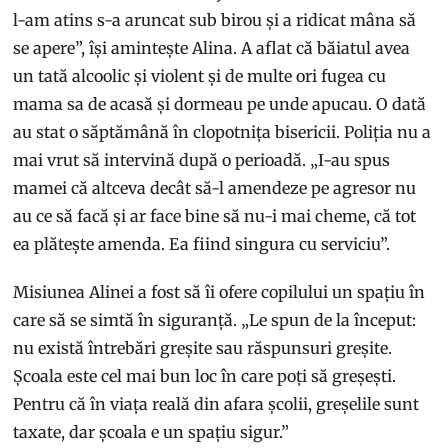
l-am atins s-a aruncat sub birou și a ridicat mâna să
se apere”, își amintește Alina. A aflat că băiatul avea
un tată alcoolic și violent și de multe ori fugea cu
mama sa de acasă și dormeau pe unde apucau. O dată
au stat o săptămână în clopotnița bisericii. Poliția nu a
mai vrut să intervină după o perioadă. „I-au spus
mamei că altceva decât să-l amendeze pe agresor nu
au ce să facă și ar face bine să nu-i mai cheme, că tot
ea plătește amenda. Ea fiind singura cu serviciu”.
Misiunea Alinei a fost să îi ofere copilului un spațiu în
care să se simtă în siguranță. „Le spun de la început:
nu există întrebări greșite sau răspunsuri greșite.
Școala este cel mai bun loc în care poți să greșești.
Pentru că în viața reală din afara școlii, greșelile sunt
taxate, dar școala e un spațiu sigur.”