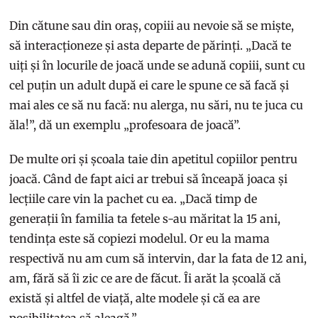
Din cătune sau din oraș, copiii au nevoie să se miște,
să interacționeze și asta departe de părinți. „Dacă te
uiți și în locurile de joacă unde se adună copiii, sunt cu
cel puțin un adult după ei care le spune ce să facă și
mai ales ce să nu facă: nu alerga, nu sări, nu te juca cu
ăla!”, dă un exemplu „profesoara de joacă”.
De multe ori și școala taie din apetitul copiilor pentru
joacă. Când de fapt aici ar trebui să înceapă joaca și
lecțiile care vin la pachet cu ea. „Dacă timp de
generații în familia ta fetele s-au măritat la 15 ani,
tendința este să copiezi modelul. Or eu la mama
respectivă nu am cum să intervin, dar la fata de 12 ani,
am, fără să îi zic ce are de făcut. Îi arăt la școală că
există și altfel de viață, alte modele și că ea are
posibilitatea să aleagă.”