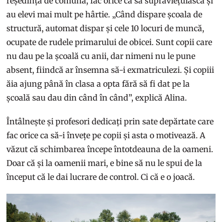
reședință de comună, fac orice ca să supraviețuiască și
au elevi mai mult pe hârtie. „Când dispare școala de
structură, automat dispar și cele 10 locuri de muncă,
ocupate de rudele primarului de obicei. Sunt copii care
nu dau pe la școală cu anii, dar nimeni nu le pune
absent, fiindcă ar însemna să-i exmatriculezi. Și copiii
ăia ajung până în clasa a opta fără să fi dat pe la
școală sau dau din când în când”, explică Alina.
Întâlnește și profesori dedicați prin sate depărtate care
fac orice ca să-i învețe pe copii și asta o motivează. A
văzut că schimbarea începe întotdeauna de la oameni.
Doar că și la oamenii mari, e bine să nu le spui de la
început că le dai lucrare de control. Ci că e o joacă.