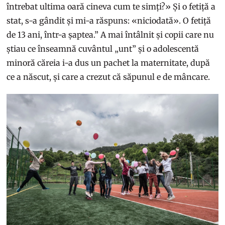
întrebat ultima oară cineva cum te simți?» Și o fetiță a
stat, s-a gândit și mi-a răspuns: «niciodată». O fetiță
de 13 ani, într-a șaptea.” A mai întâlnit și copii care nu
știau ce înseamnă cuvântul „unt” și o adolescentă
minoră căreia i-a dus un pachet la maternitate, după
ce a născut, și care a crezut că săpunul e de mâncare.