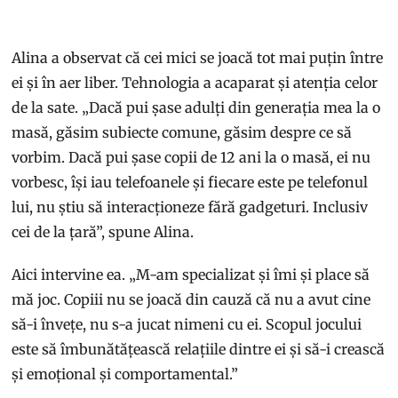
Alina a observat că cei mici se joacă tot mai puțin între
ei și în aer liber. Tehnologia a acaparat și atenția celor
de la sate. „Dacă pui șase adulți din generația mea la o
masă, găsim subiecte comune, găsim despre ce să
vorbim. Dacă pui șase copii de 12 ani la o masă, ei nu
vorbesc, își iau telefoanele și fiecare este pe telefonul
lui, nu știu să interacționeze fără gadgeturi. Inclusiv
cei de la țară”, spune Alina.
Aici intervine ea. „M-am specializat și îmi și place să
mă joc. Copiii nu se joacă din cauză că nu a avut cine
să-i învețe, nu s-a jucat nimeni cu ei. Scopul jocului
este să îmbunătățească relațiile dintre ei și să-i crească
și emoțional și comportamental.”