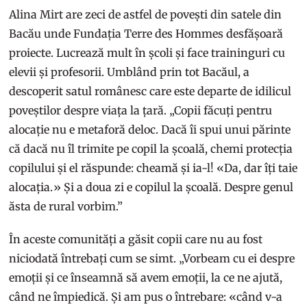
Alina Mirt are zeci de astfel de povești din satele din
Bacău unde Fundația Terre des Hommes desfășoară
proiecte. Lucrează mult în școli și face traininguri cu
elevii și profesorii. Umblând prin tot Bacăul, a
descoperit satul românesc care este departe de idilicul
poveștilor despre viața la țară. „Copii făcuți pentru
alocație nu e metaforă deloc. Dacă îi spui unui părinte
că dacă nu îl trimite pe copil la școală, chemi protecția
copilului și el răspunde: cheamă și ia-l! «Da, dar îți taie
alocația.» Și a doua zi e copilul la școală. Despre genul
ăsta de rural vorbim.”
În aceste comunități a găsit copii care nu au fost
niciodată întrebați cum se simt. „Vorbeam cu ei despre
emoții și ce înseamnă să avem emoții, la ce ne ajută,
când ne împiedică. Și am pus o întrebare: «când v-a