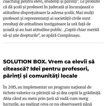
coaching pentru elevi, studenți și părinți”. Le promite
că dă școli și profesori în judecată și încurajează o
atitudine disprețuitoare la adresa școlii. Mai mulți
profesori și reprezentanți ai societății civile sunt
revoltați de atitudinea instigatoare la ură față de
școală și au luat atitudine public. „Copiii chiar merită
să-și știe drepturile”, se apără Cumpănașu.
SOLUTION BOX. Vrem ca elevii să
citească? Idei pentru profesori,
părinți și comunități locale
În 2015, au implementat un program național de
tichete valorice ca părinții să-și dea copiii la grădiniță.
Abia când au mers prin țară să vadă cum merg
lucrurile, au realizat ceva ce nu observaseră până