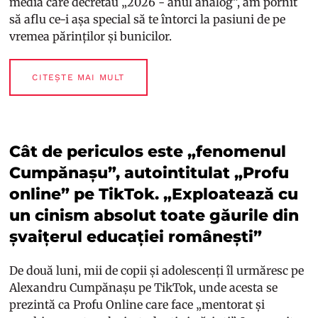
media care decretau „2026 - anul analog”, am pornit
să aflu ce-i așa special să te întorci la pasiuni de pe
vremea părinților și bunicilor.
CITEȘTE MAI MULT
Cât de periculos este „fenomenul
Cumpănașu”, autointitulat „Profu
online” pe TikTok. „Exploatează cu
un cinism absolut toate găurile din
șvaițerul educației românești”
De două luni, mii de copii și adolescenți îl urmăresc pe
Alexandru Cumpănașu pe TikTok, unde acesta se
prezintă ca Profu Online care face „mentorat și