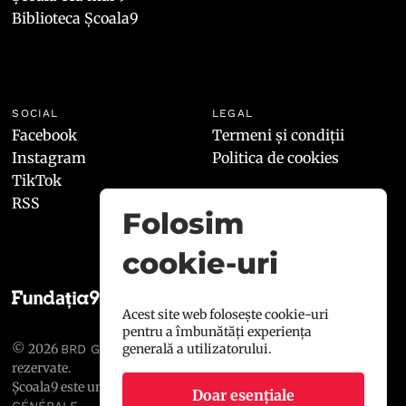
Biblioteca Școala9
SOCIAL
LEGAL
Facebook
Termeni și condiții
Instagram
Politica de cookies
TikTok
RSS
Folosim
cookie-uri
Acest site web folosește cookie-uri
pentru a îmbunătăți experiența
© 2026
, toate drepturile
generală a utilizatorului.
BRD GROUPE SOCIÉTÉ GÉNÉRALE
rezervate.
Școala9 este un proiect susținut de
BRD GROUPE SOCIÉTÉ
Doar esențiale
.
GÉNÉRALE