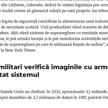
din Littleton, Colorado. Având în vedere legislația pro-arme
e multă vreme să găsească soluții pe cont propriu. Iar tehn
e legate de siguranță contribuie la alimentarea unei industr
 de securitate școlară. Unii producători vând scanere de de
eless. Alții oferă sisteme de supraveghere cu rezoluție mare
ilor, le pot urmări locația și le pot monitoriza activitățile o
 de supraveghere pe care le utilizează forțele de ordine”, 
 la New York Times.
militari verifică imaginile cu arm
tat sistemul
 Statele Unite au cheltuit, în 2021, aproximativ 3,1 miliarde 
 spre deosebire de 2,7 milioane de dolari în 2017, potrivit 