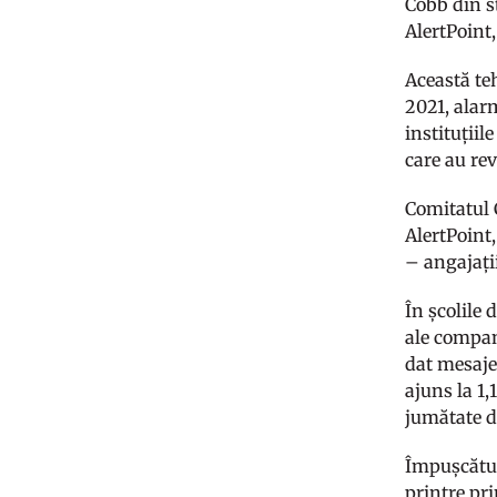
Cobb din s
AlertPoint
Această te
2021, alarm
instituțiil
care au rev
Comitatul C
AlertPoint
– angajații
În școlile
ale compan
dat mesaje 
ajuns la 1,
jumătate 
Împușcături
printre pri