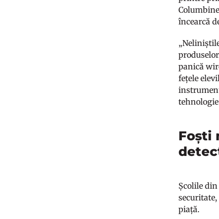
Columbine 
încearcă d
„Neliniștil
produselor
panică wir
fețele elev
instrumente
tehnologie
Foști 
detec
Școlile din
securitate,
piață.