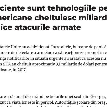
iciente sunt tehnologiile p
mericane cheltuiesc miliard
ice atacurile armate
tatele Unite au achiziționat, între altele, butoane de panic
canere de detectare a armelor, ca să reacționeze prompt în 
ența notificărilor în situații urgente au arătat că acestea 
in SUA au cheltuit aproximativ 3,1 miliarde de dolari pentru 
ioane, în 2017.
re a răsunat de curând pe holurile unei școli din Georgia, St
zut că viața lor este în pericol. Autoritățile școlare din oraș