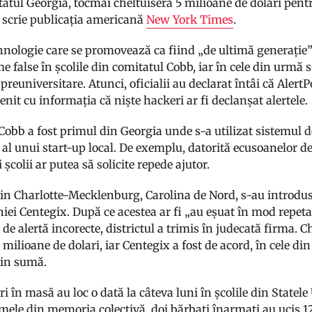
tatul Georgia, tocmai cheltuiseră 5 milioane de dolari pent
, scrie publicația americană
New York Times
.
hnologie care se promovează ca fiind „de ultimă generație” 
e false în școlile din comitatul Cobb, iar în cele din urmă
e preuniversitare. Atunci, oficialii au declarat întâi că Aler
enit cu informația că niște hackeri ar fi declanșat alertele.
obb a fost primul din Georgia unde s-a utilizat sistemul de
, al unui start-up local. De exemplu, datorită ecusoanelor d
 școlii ar putea să solicite repede ajutor.
 din Charlotte-Mecklenburg, Carolina de Nord, s-au introdu
iei Centegix. După ce acestea ar fi „au eșuat în mod repetat
de alertă incorecte, districtul a trimis în judecată firma. C
1 milioane de dolari, iar Centegix a fost de acord, în cele di
din sumă.
 în masă au loc o dată la câteva luni în școlile din Statele
mele din memoria colectivă, doi bărbați înarmați au ucis 12 