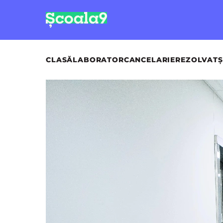
CLASĂ
LABORATOR
CANCELARIE
REZOLVAT
Ș