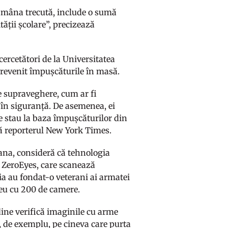
tămâna trecută, include o sumă
ății școlare”, precizează
cercetători de la Universitatea
 prevenit împușcăturile în masă.
de supraveghere, cum ar fi
n în siguranță. De asemenea, ei
e stau la baza împușcăturilor din
ică reporterul New York Times.
ana, consideră că tehnologia
ui ZeroEyes, care scanează
ia au fondat-o veterani ai armatei
ceu cu 200 de camere.
ordine verifică imaginile cu arme
t, de exemplu, pe cineva care purta