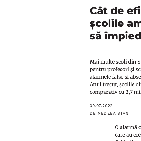
Cât de ef
școlile a
să împied
Mai multe școli din S
pentru profesori și s
alarmele false și abs
Anul trecut, școlile d
comparativ cu 2,7 mil
09.07.2022
DE MEDEEA STAN
O alarmă ca
care au cre