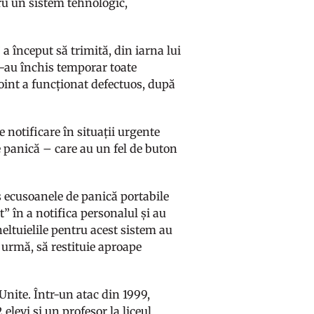
ru un sistem tehnologic,
a început să trimită, din iarna lui
 s-au închis temporar toate
tPoint a funcționat defectuos, după
 notificare în situații urgente
e panică – care au un fel de buton
s ecusoanele de panică portabile
” în a notifica personalul și au
heltuielile pentru acest sistem au
n urmă, să restituie aproape
 Unite. Într-un atac din 1999,
elevi și un profesor la liceul