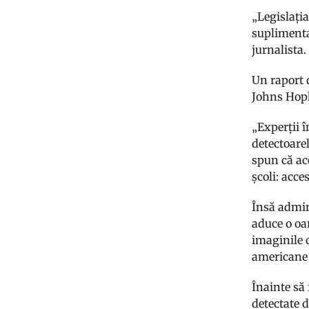
„Legislați
suplimenta
jurnalista
Un raport d
Johns Hopk
„Experții î
detectoarel
spun că ac
școli: acc
Însă admin
aduce o oar
imaginile 
americane 
Înainte să 
detectate d