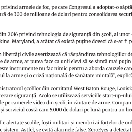
a privind armele de foc, pe care Congresul a adoptat-o săp
ră de 300 de milioane de dolari pentru consolidarea securit
.
in 2016 privind tehnologia de siguranță din școli, al unor 
ins, Maryland, a arătat că există puține dovezi că s-ar fi
n libertăți civile avertizează că răspândirea tehnologiilor 
e de arme, ar putea face ca unii elevi să se simtă mai puți
este instrumente nu fac nimic pentru a aborda cauzele car
esul la arme și o criză națională de sănătate mintală”, expl
istratorul școlilor din comitatul West Baton Rouge, Louisi
ecare siguranță. Acolo se utilizează serviciile start-up-ul
de pe camerele video din școli, în căutare de arme. Compan
și serviciul costă cam 5.000 de dolari pe lună pentru un li
fie alertate școlile, foști militari și membri ai forțelor de 
e sistem. Astfel, se evită alarmele false. ZeroEyes a detecta