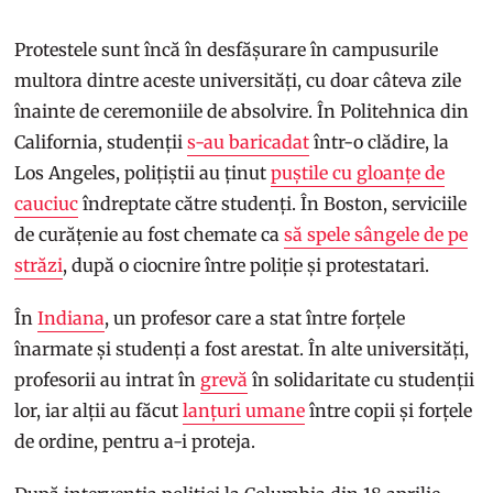
Protestele sunt încă în desfășurare în campusurile
multora dintre aceste universități, cu doar câteva zile
înainte de ceremoniile de absolvire. În Politehnica din
California, studenții
s-au baricadat
într-o clădire, la
Los Angeles, polițiștii au ținut
puștile cu gloanțe de
cauciuc
îndreptate către studenți. În Boston, serviciile
de curățenie au fost chemate ca
să spele sângele de pe
străzi
, după o ciocnire între poliție și protestatari.
În
Indiana
, un profesor care a stat între forțele
înarmate și studenți a fost arestat. În alte universități,
profesorii au intrat în
grevă
în solidaritate cu studenții
lor, iar alții au făcut
lanțuri umane
între copii și forțele
de ordine, pentru a-i proteja.