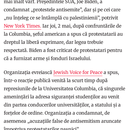
mai înalt vârf. Președintele SUA, Joe Biden, a
condamnat „protestele antisemite”, dar și pe cei care
„nu înțeleg ce se întâmplă cu palestinienii”, potrivit
New York Times.
Iar joi, 2 mai, după confruntările de
la Columbia, șeful american a spus că protestatarii au
dreptul la liberă exprimare, dar legea trebuie
respectată. Biden a fost criticat de protestatari pentru
că a furnizat arme și fonduri Israelului.
Organizația evreiască
Jewish Voice for Peace
a spus,
într-o reacție publică venită la scurt timp după
represiunile de la Universitatea Columbia, că singurele
amenințări la adresa siguranței studenților au venit
din partea conducerilor universităților, a statului și a
forțelor de ordine. Organizația a condamnat, de
asemenea „acuzațiile false de antisemitism aruncate
împotriva protestatarilor pașnici”.