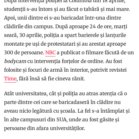
După intervenția poliției la Columbia din 18 aprilie,
studenții s-au întors și au făcut o tabără și mai mare.
Apoi, unii dintre ei s-au baricadat într-una dintre
clădirile din campus. După aproape 24 de ore, marți
seară, 30 aprilie, poliția a spart barierele și lanțurile
montate pe uși de protestatari și au arestat aproape
300 de persoane.
NBC
a publicat o filmare făcută de un
bodycam
cu intervenția forțelor de ordine. Au fost
folosite și focuri de armă în interior, potrivit revistei
Time
, fără însă să fie cineva rănit.
Atât universitatea, cât și poliția au atras atenția că o
parte dintre cei care se baricadaseră în clădire nu
aveau nicio legătură cu școala. La fel s-a întâmplat și
în alte campusuri din SUA, unde au fost găsite și
persoane din afara universităților.