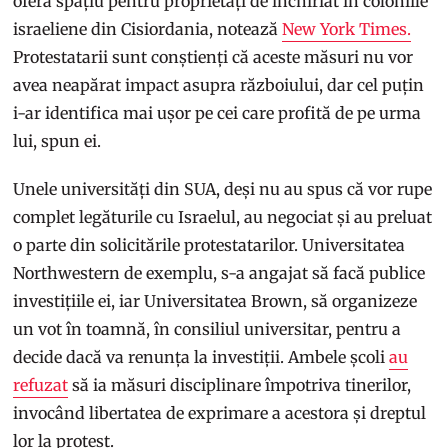
oferă spațiu pentru proprietăți de închiriat în coloniile
israeliene din Cisiordania, notează
New York Times.
Protestatarii sunt conștienți că aceste măsuri nu vor
avea neapărat impact asupra războiului, dar cel puțin
i-ar identifica mai ușor pe cei care profită de pe urma
lui, spun ei.
Unele universități din SUA, deși nu au spus că vor rupe
complet legăturile cu Israelul, au negociat și au preluat
o parte din solicitările protestatarilor. Universitatea
Northwestern de exemplu, s-a angajat să facă publice
investițiile ei, iar Universitatea Brown, să organizeze
un vot în toamnă, în consiliul universitar, pentru a
decide dacă va renunța la investiții. Ambele școli
au
refuzat
să ia măsuri disciplinare împotriva tinerilor,
invocând libertatea de exprimare a acestora și dreptul
lor la protest.