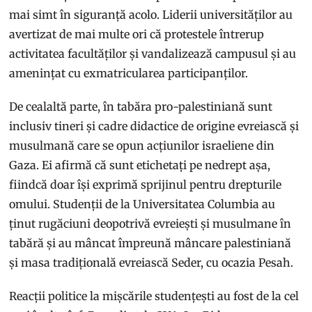
mai simt în siguranță acolo. Liderii universităților au
avertizat de mai multe ori că protestele întrerup
activitatea facultăților și vandalizează campusul și au
amenințat cu exmatricularea participanților.
De cealaltă parte, în tabăra pro-palestiniană sunt
inclusiv tineri și cadre didactice de origine evreiască și
musulmană care se opun acțiunilor israeliene din
Gaza. Ei afirmă că sunt etichetați pe nedrept așa,
fiindcă doar își exprimă sprijinul pentru drepturile
omului. Studenții de la Universitatea Columbia au
ținut rugăciuni deopotrivă evreiești și musulmane în
tabără și au mâncat împreună mâncare palestiniană
și masa tradițională evreiască Seder, cu ocazia Pesah.
Reacții politice la mișcările studențești au fost de la cel