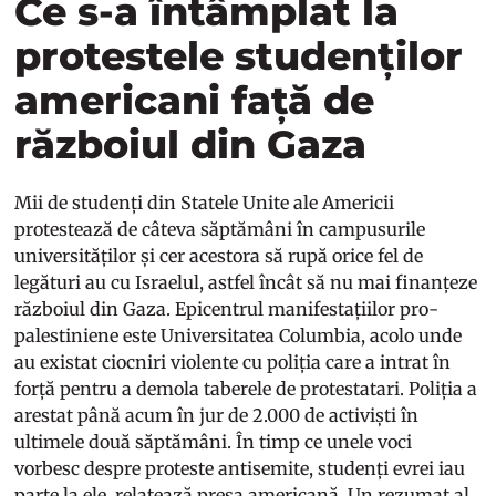
Ce s-a întâmplat la
protestele studenților
americani față de
războiul din Gaza
Mii de studenți din Statele Unite ale Americii
protestează de câteva săptămâni în campusurile
universităților și cer acestora să rupă orice fel de
legături au cu Israelul, astfel încât să nu mai finanțeze
războiul din Gaza. Epicentrul manifestațiilor pro-
palestiniene este Universitatea Columbia, acolo unde
au existat ciocniri violente cu poliția care a intrat în
forță pentru a demola taberele de protestatari. Poliția a
arestat până acum în jur de 2.000 de activiști în
ultimele două săptămâni. În timp ce unele voci
vorbesc despre proteste antisemite, studenți evrei iau
parte la ele, relatează presa americană. Un rezumat al