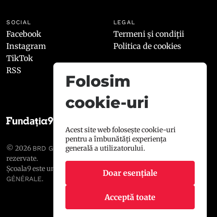
SOCIAL
LEGAL
Facebook
Termeni și condiții
Instagram
Politica de cookies
TikTok
RSS
Folosim
cookie-uri
Acest site web folosește cookie-uri
pentru a îmbunătăți experiența
generală a utilizatorului.
© 2026
, toate drepturile
BRD GROUPE SOCIÉTÉ GÉNÉRALE
rezervate.
Școala9 este un proiect susținut de
BRD GROUPE SOCIÉTÉ
Doar esențiale
.
GÉNÉRALE
Acceptă toate