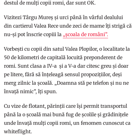
destul de mulți copii romi, dar sunt OK.
Vizitezi Târgu Mureș și urci până în vârful dealului
din cartierul Valea Rece unde zeci de mame îți strigă că
nu-și pot înscrie copiii la
„școala de români”.
Vorbești cu copii din satul Valea Plopilor, o localitate la
50 de kilometri de capitală locuită preponderent de
romi. Sunt clasa a IV-a și a V-a dar citesc greu și doar
pe litere, fără să înțeleagă sensul propozițiilor, deși
merg zilnic la școală. „Doamna stă pe telefon și nu ne
învață nimic”, îți spun.
Cu vize de flotant, părinții care își permit transportul
până la o școală mai bună fug de școlile și grădinițele
unde învață mulți copii romi, un fenomen cunoscut ca
whiteflight.