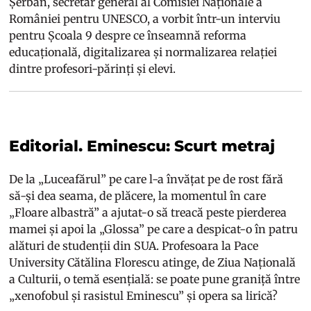
Șerban, secretar general al Comisiei Naționale a
României pentru UNESCO, a vorbit într-un interviu
pentru Școala 9 despre ce înseamnă reforma
educațională, digitalizarea și normalizarea relației
dintre profesori-părinți și elevi.
Editorial. Eminescu: Scurt metraj
De la „Luceafărul” pe care l-a învățat pe de rost fără
să-și dea seama, de plăcere, la momentul în care
„Floare albastră” a ajutat-o să treacă peste pierderea
mamei și apoi la „Glossa” pe care a despicat-o în patru
alături de studenții din SUA. Profesoara la Pace
University Cătălina Florescu atinge, de Ziua Națională
a Culturii, o temă esențială: se poate pune graniță între
„xenofobul și rasistul Eminescu” și opera sa lirică?