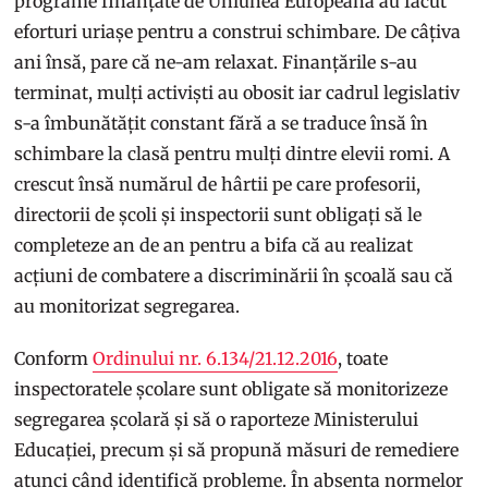
programe finanțate de Uniunea Europeană au făcut
eforturi uriașe pentru a construi schimbare. De câțiva
ani însă, pare că ne-am relaxat. Finanțările s-au
terminat, mulți activiști au obosit iar cadrul legislativ
s-a îmbunătățit constant fără a se traduce însă în
schimbare la clasă pentru mulți dintre elevii romi. A
crescut însă numărul de hârtii pe care profesorii,
directorii de școli și inspectorii sunt obligați să le
completeze an de an pentru a bifa că au realizat
acțiuni de combatere a discriminării în școală sau că
au monitorizat segregarea.
Conform
Ordinului nr. 6.134/21.12.2016
, toate
inspectoratele școlare sunt obligate să monitorizeze
segregarea școlară și să o raporteze Ministerului
Educației, precum și să propună măsuri de remediere
atunci când identifică probleme. În absența normelor