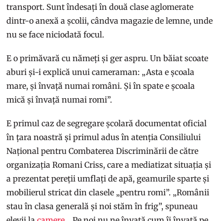
transport. Sunt îndesați în două clase aglomerate
dintr-o anexă a școlii, cândva magazie de lemne, unde
nu se face niciodată focul.
E o primăvară cu nămeți și ger aspru. Un băiat scoate
aburi și-i explică unui cameraman: „Asta e școala
mare, și învață numai români. Și în spate e școala
mică și învață numai romi”.
E primul caz de segregare școlară documentat oficial
în țara noastră și primul adus în atenția Consiliului
Național pentru Combaterea Discriminării de către
organizația Romani Criss, care a mediatizat situația și
a prezentat pereții umflați de apă, geamurile sparte și
mobilierul stricat din clasele „pentru romi”. „Românii
stau în clasa generală și noi stăm în frig”, spuneau
elevii la
camere
. „Pe noi nu ne învață cum îi învață pe