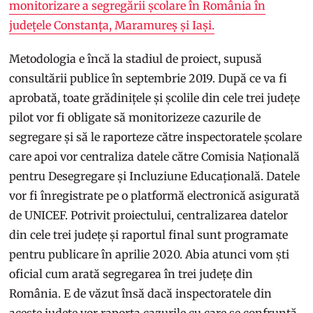
monitorizare a segregării școlare în România în
județele Constanța, Maramureș și Iași.
Metodologia e încă la stadiul de proiect, supusă
consultării publice în septembrie 2019. După ce va fi
aprobată, toate grădinițele și școlile din cele trei județe
pilot vor fi obligate să monitorizeze cazurile de
segregare și să le raporteze către inspectoratele școlare
care apoi vor centraliza datele către Comisia Națională
pentru Desegregare și Incluziune Educațională. Datele
vor fi înregistrate pe o platformă electronică asigurată
de UNICEF. Potrivit proiectului, centralizarea datelor
din cele trei județe și raportul final sunt programate
pentru publicare în aprilie 2020. Abia atunci vom ști
oficial cum arată segregarea în trei județe din
România. E de văzut însă dacă inspectoratele din
aceste județe vor raporta cazurile cu care se confruntă,