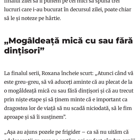
finalul zilei să îi punem pe cei mici să spună trei
lucruri care i-au bucurat în decursul zilei, poate chiar
să le și noteze pe hârtie.
„Mogâldeață mică cu sau fără
dințisori”
La finalul serii, Roxana încheie scurt: „Atunci când vă
este greu-greu, să vă aduceți aminte că au plecat de la
o mogâldeață mică cu sau fără dințișori și că au trecut
prin niște etape și să ținem minte că e important ca
dragostea lor de viață să nu scadă niciodată, să le fim
aproape și să îi susținem”.
„Așa au ajuns pozele pe frigider – ca să nu uităm că