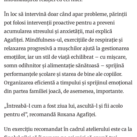
În loc să intervină doar când apar probleme, părinții
pot folosi intervenții proactive pentru a preveni
acumularea stresului și anxietății, mai explică
Agafiței. Mindfulness-ul, exercițiile de respirație și
relaxarea progresivă a mușchilor ajută la gestionarea
emoțiilor, iar un stil de viață echilibrat – cu mișcare,
somn odihnitor și alimentație sănătoasă – sprijină
performanțele școlare și starea de bine ale copiilor.
Organizarea eficientă a timpului și sprijinul emoțional
din partea familiei joacă, de asemenea, importante.
„Întreabă-l cum a fost ziua lui, ascultă-l și fii acolo
pentru el”, recomandă Roxana Agafiței.
Un exercițiu recomandat în cadrul atelierului este ca la