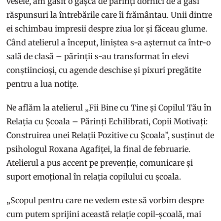
vesele, am găsit o gașcă de părinți dornici de a găsi
răspunsuri la întrebările care îi frământau. Unii dintre
ei schimbau impresii despre ziua lor și făceau glume.
Când atelierul a început, liniștea s-a așternut ca într-o
sală de clasă – părinții s-au transformat în elevi
conștiincioși, cu agende deschise și pixuri pregătite
pentru a lua notițe.
Ne aflăm la atelierul „Fii Bine cu Tine și Copilul Tău în
Relația cu Școala – Părinți Echilibrati, Copii Motivați:
Construirea unei Relații Pozitive cu Școala”, susținut de
psihologul Roxana Agafiței, la final de februarie.
Atelierul a pus accent pe prevenție, comunicare și
suport emoțional în relația copilului cu școala.
„Scopul pentru care ne vedem este să vorbim despre
cum putem sprijini această relație copil-școală, mai