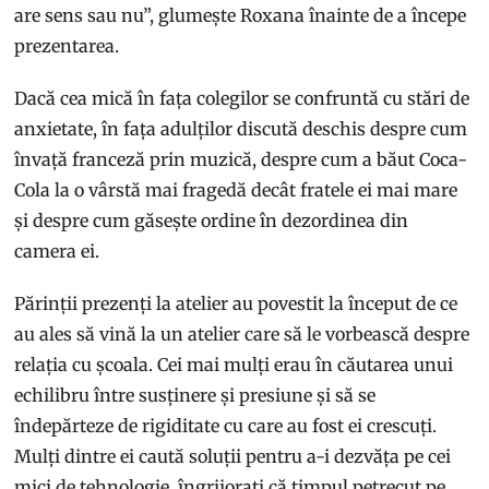
are sens sau nu”, glumește Roxana înainte de a începe
prezentarea.
Dacă cea mică în fața colegilor se confruntă cu stări de
anxietate, în fața adulților discută deschis despre cum
învață franceză prin muzică, despre cum a băut Coca-
Cola la o vârstă mai fragedă decât fratele ei mai mare
și despre cum găsește ordine în dezordinea din
camera ei.
Părinții prezenți la atelier au povestit la început de ce
au ales să vină la un atelier care să le vorbească despre
relația cu școala. Cei mai mulți erau în căutarea unui
echilibru între susținere și presiune și să se
îndepărteze de rigiditate cu care au fost ei crescuți.
Mulți dintre ei caută soluții pentru a-i dezvăța pe cei
mici de tehnologie, îngrijorați că timpul petrecut pe