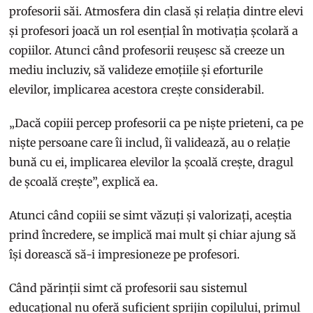
profesorii săi. Atmosfera din clasă și relația dintre elevi
și profesori joacă un rol esențial în motivația școlară a
copiilor. Atunci când profesorii reușesc să creeze un
mediu incluziv, să valideze emoțiile și eforturile
elevilor, implicarea acestora crește considerabil.
„Dacă copiii percep profesorii ca pe niște prieteni, ca pe
niște persoane care îi includ, îi validează, au o relație
bună cu ei, implicarea elevilor la școală crește, dragul
de școală crește”, explică ea.
Atunci când copiii se simt văzuți și valorizați, aceștia
prind încredere, se implică mai mult și chiar ajung să
își dorească să-i impresioneze pe profesori.
Când părinții simt că profesorii sau sistemul
educațional nu oferă suficient sprijin copilului, primul