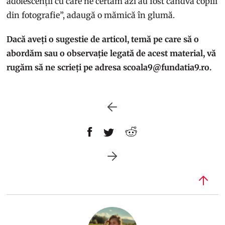
adolescenții cu care ne certăm azi au fost cândva copiii
din fotografie”, adaugă o mămică în glumă.
Dacă aveți o sugestie de articol, temă pe care să o
abordăm sau o observație legată de acest material, vă
rugăm să ne scrieți pe adresa scoala9@fundatia9.ro.