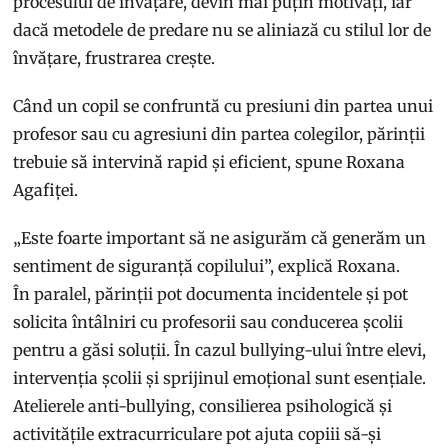
procesului de învățare, devin mai puțin motivați, iar
dacă metodele de predare nu se aliniază cu stilul lor de
învățare, frustrarea crește.
Când un copil se confruntă cu presiuni din partea unui
profesor sau cu agresiuni din partea colegilor, părinții
trebuie să intervină rapid și eficient, spune Roxana
Agafiței.
„Este foarte important să ne asigurăm că generăm un
sentiment de siguranță copilului”, explică Roxana.
În paralel, părinții pot documenta incidentele și pot
solicita întâlniri cu profesorii sau conducerea școlii
pentru a găsi soluții. În cazul bullying-ului între elevi,
intervenția școlii și sprijinul emoțional sunt esențiale.
Atelierele anti-bullying, consilierea psihologică și
activitățile extracurriculare pot ajuta copiii să-și