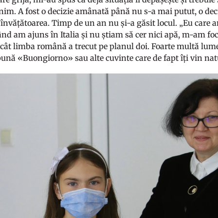
enim. A fost o decizie amânată până nu s-a mai putut, o dec
 învățătoarea. Timp de un an nu și-a găsit locul. „Eu care a
nd am ajuns în Italia și nu știam să cer nici apă, m-am foc
ncât limba română a trecut pe planul doi. Foarte multă lume 
pună «Buongiorno» sau alte cuvinte care de fapt îți vin nat