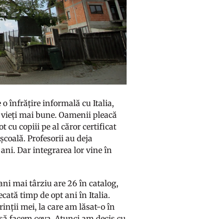
o înfrățire informală cu Italia,
i vieți mai bune. Oamenii pleacă
ot cu copiii pe al căror certificat
școală. Profesorii au deja
ani. Dar integrarea lor vine în
 ani mai târziu are 26 în catalog,
ecată timp de opt ani în Italia.
inții mei, la care am lăsat-o în
e să facem ceva. Atunci am decis cu