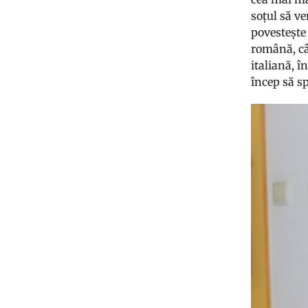
soțul să v
povestește
română, câ
italiană, î
încep să s