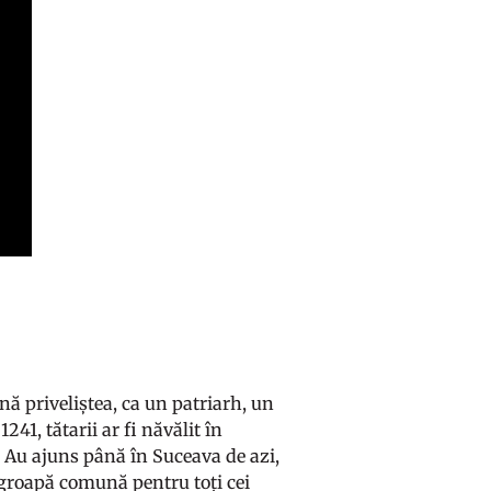
nă priveliștea, ca un patriarh, un
41, tătarii ar fi năvălit în
e. Au ajuns până în Suceava de azi,
 groapă comună pentru toți cei