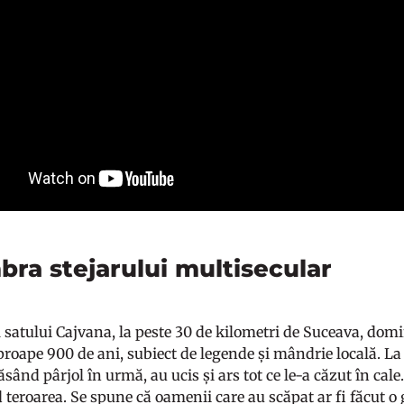
bra stejarului multisecular
 satului Cajvana, la peste 30 de kilometri de Suceava, domi
proape 900 de ani, subiect de legende și mândrie locală. La 12
sând pârjol în urmă, au ucis și ars tot ce le-a căzut în cal
 teroarea. Se spune că oamenii care au scăpat ar fi făcut o