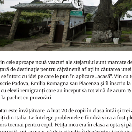
in cele aproape nouă veacuri ale stejarului sunt marcate de 
 țară de destinație pentru căjvănenii aflați în căutarea une
i se întorc cu idei pe care le pun în aplicare „acasă”. Vin cu t
scrie Padova, Emilia Romagna sau Piacenza și îi înscriu la 
cu elevii remigranți care au început să tot vină de acum 15 
 la pachet cu provocări.
tar este învățătoare. A luat 20 de copii în clasa întâi și trei
iți din Italia. Le înțelege problemele e fiindcă și ea a fost pl
s tocmai pentru copil. Fetița mea era în clasa a opta și păr
e grijă, mi-au spus că deja situația îi depășește și trebui