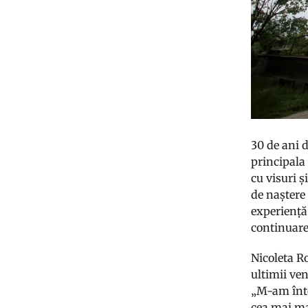
30 de ani d
principala
cu visuri ș
de naștere 
experiență 
continuare
Nicoleta Ro
ultimii ven
„M-am întor
cea mai mar