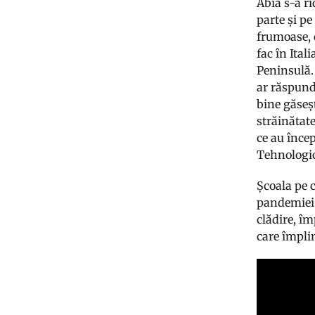
Abia s-a ri
parte și p
frumoase, 
fac în Ital
Peninsulă. 
ar răspund
bine găseșt
străinătate
ce au încep
Tehnologic
Școala pe c
pandemiei.
clădire, îm
care împli