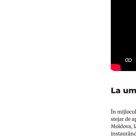
La um
În mijlocul
stejar de a
Moldova, lă
instaurând