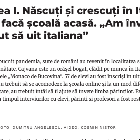
a I. Născuți și crescuți în I
ă facă școală acasă. „Am î
t să uit italiana”
bucnit pandemia, sute de români au revenit în localitatea 
ăinătate. Cajvana este un orășel bogat, clădit pe munca în Ita
le „Monaco de Bucovina”. 57 de elevi au fost înscriși în ul
au trebuit să se acomodeze la școala online și la un mod dife
tate, au trebuit întâi să îi ajute să învețe limba părinților.
în timpul interviurilor cu elevi, părinți și profesori a fost r
FOTO: DUMITRU ANGELESCU. VIDEO: COSMIN NISTOR