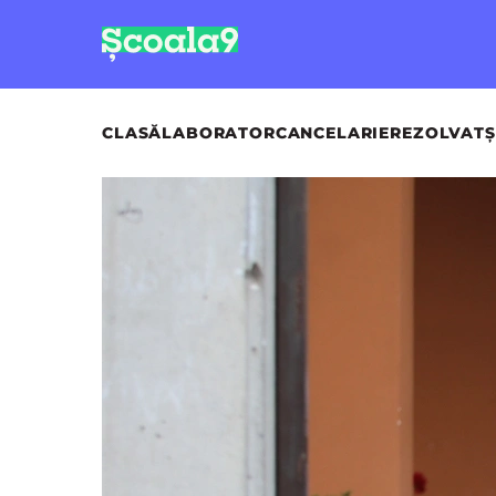
CLASĂ
LABORATOR
CANCELARIE
REZOLVAT
Ș