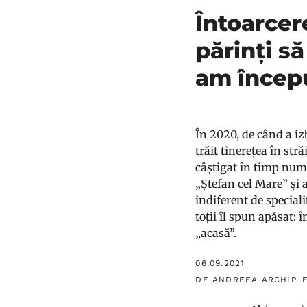
Întoarcere
părinți s
am începu
În 2020, de când a iz
trăit tinerețea în str
câștigat în timp nume
„Ștefan cel Mare” și 
indiferent de speciali
toții îl spun apăsat: 
„acasă”.
06.09.2021
DE ANDREEA ARCHIP. 