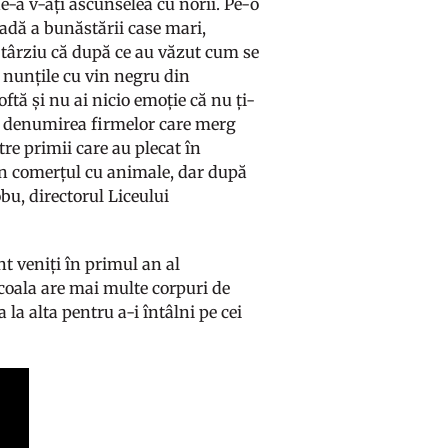
de-a v-ați ascunselea cu norii. Pe-o
radă a bunăstării case mari,
 târziu că după ce au văzut cum se
și nunțile cu vin negru din
oftă și nu ai nicio emoție că nu ți-
în denumirea firmelor care merg
tre primii care au plecat în
 din comerțul cu animale, dar după
bu, directorul Liceului
nt veniți în primul an al
coala are mai multe corpuri de
la alta pentru a-i întâlni pe cei