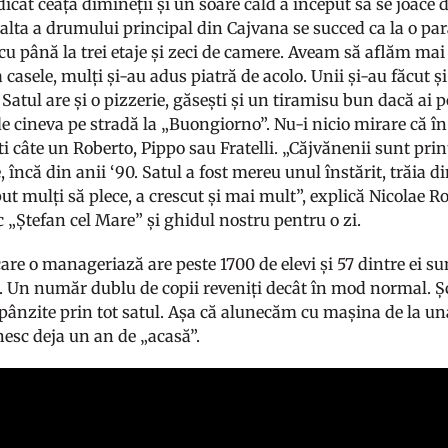
dicat ceața dimineții și un soare cald a început să se joace 
e alta a drumului principal din Cajvana se succed ca la o pa
cu până la trei etaje și zeci de camere. Aveam să aflăm mai
ia casele, mulți și-au adus piatră de acolo. Unii și-au făcut 
Satul are și o pizzerie, găsești și un tiramisu bun dacă ai p
e cineva pe stradă la „Buongiorno”. Nu-i nicio mirare că 
i câte un Roberto, Pippo sau Fratelli. „Căjvănenii sunt prin
, încă din anii ‘90. Satul a fost mereu unul înstărit, trăia
ut mulți să plece, a crescut și mai mult”, explică Nicolae Ro
 „Ștefan cel Mare” și ghidul nostru pentru o zi.
are o manageriază are peste 1700 de elevi și 57 dintre ei su
 Un număr dublu de copii reveniți decât în mod normal. Ș
pânzite prin tot satul. Așa că alunecăm cu mașina de la una 
nesc deja un an de „acasă”.