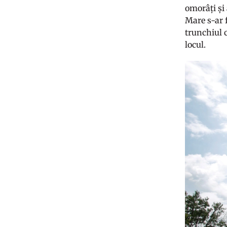
omorâți și 
Mare s-ar f
trunchiul c
locul.