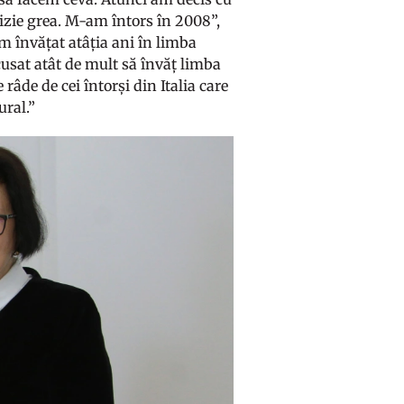
izie grea. M-am întors în 2008”,
m învățat atâția ani în limba
usat atât de mult să învăț limba
râde de cei întorși din Italia care
ural.”