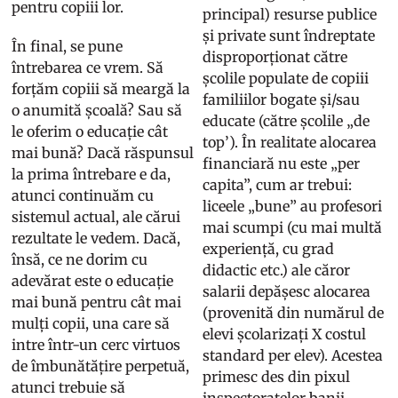
pentru copiii lor.
principal) resurse publice
și private sunt îndreptate
În final, se pune
disproporționat către
întrebarea ce vrem. Să
școlile populate de copiii
forțăm copiii să meargă la
familiilor bogate și/sau
o anumită școală? Sau să
educate (către școlile „de
le oferim o educație cât
top’). În realitate alocarea
mai bună? Dacă răspunsul
financiară nu este „per
la prima întrebare e da,
capita”, cum ar trebui:
atunci continuăm cu
liceele „bune” au profesori
sistemul actual, ale cărui
mai scumpi (cu mai multă
rezultate le vedem. Dacă,
experiență, cu grad
însă, ce ne dorim cu
didactic etc.) ale căror
adevărat este o educație
salarii depășesc alocarea
mai bună pentru cât mai
(provenită din numărul de
mulți copii, una care să
elevi școlarizați X costul
intre într-un cerc virtuos
standard per elev). Acestea
de îmbunătățire perpetuă,
primesc des din pixul
atunci trebuie să
inspectoratelor banii