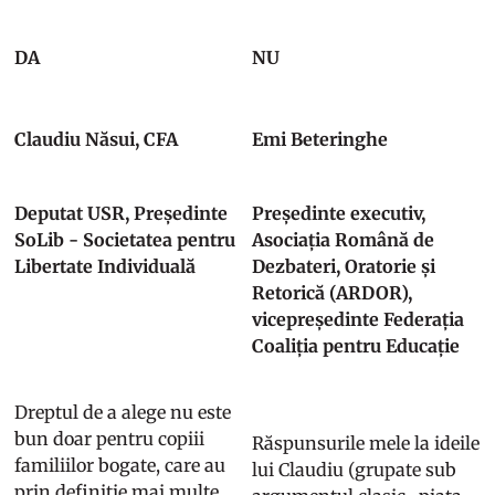
DA
NU
Claudiu Năsui, CFA
Emi Beteringhe
Deputat USR, Președinte
Președinte executiv,
SoLib - Societatea pentru
Asociația Română de
Libertate Individuală
Dezbateri, Oratorie și
Retorică (ARDOR),
vicepreședinte Federația
Coaliția pentru Educație
Dreptul de a alege nu este
bun doar pentru copiii
Răspunsurile mele la ideile
familiilor bogate, care au
lui Claudiu (grupate sub
prin definiție mai multe