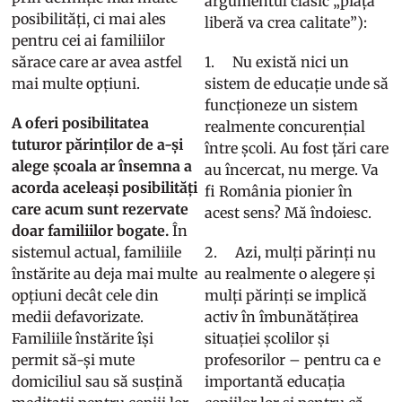
argumentul clasic „piața
posibilități, ci mai ales
liberă va crea calitate”):
pentru cei ai familiilor
sărace care ar avea astfel
1. Nu există nici un
mai multe opțiuni.
sistem de educație unde să
funcționeze un sistem
A oferi posibilitatea
realmente concurențial
tuturor părinților de a-și
între școli. Au fost țări care
alege școala ar însemna a
au încercat, nu merge. Va
acorda aceleași posibilități
fi România pionier în
care acum sunt rezervate
acest sens? Mă îndoiesc.
doar familiilor bogate.
În
sistemul actual, familiile
2. Azi, mulți părinți nu
înstărite au deja mai multe
au realmente o alegere și
opțiuni decât cele din
mulți părinți se implică
medii defavorizate.
activ în îmbunătățirea
Familiile înstărite își
situației școlilor și
permit să-și mute
profesorilor – pentru ca e
domiciliul sau să susțină
importantă educația