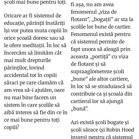
școli mai bune pentru toți.
fi așa, nu am avea
fenomenul „viza de
Oricare ar fi sistemul de
flotant”, „bogații” ar sta la
educație, părinții înstăriți
școlile lor bune de cartier.
își vor putea muta copiii în
Fenomenul există pentru
orice școală doresc sau să
că sistemul permite de
le ofere meditații. În loc să
fapt unora să aleagă prin
încercăm să limităm cât
aceasta „portiță” cu viza
mai mult drepturile
de flotant și să
părinților, lovind
supraaglomereze școli
accidental tot în copiii
„bune” ale altor cartiere,
săraci pe care clamăm că
în loc să se straduiască să
am vrea să-i ajutăm, oare
contribuie ca și școala din
nu mai bine facem un
cartierul lor să ajungă
sistem în care școlile să
„bună”.
aibă interes să fie din ce în
ce mai bune pentru toți
Azi există școli bogate și
copiii?
școli sărace (și Robin Hood
invers) pentru că sistemul