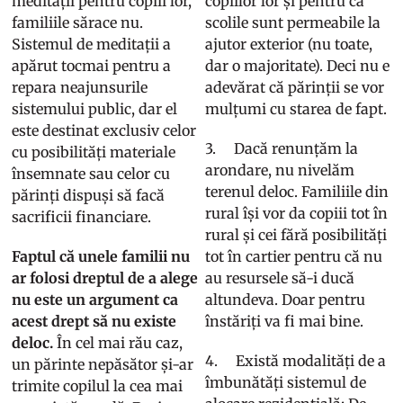
meditații pentru copiii lor,
copiilor lor și pentru că
familiile sărace nu.
scolile sunt permeabile la
Sistemul de meditații a
ajutor exterior (nu toate,
apărut tocmai pentru a
dar o majoritate). Deci nu e
repara neajunsurile
adevărat că părinții se vor
sistemului public, dar el
mulțumi cu starea de fapt.
este destinat exclusiv celor
3. Dacă renunțăm la
cu posibilități materiale
arondare, nu nivelăm
însemnate sau celor cu
terenul deloc. Familiile din
părinți dispuși să facă
rural își vor da copiii tot în
sacrificii financiare.
rural și cei fără posibilități
Faptul că unele familii nu
tot în cartier pentru că nu
ar folosi dreptul de a alege
au resursele să-i ducă
nu este un argument ca
altundeva. Doar pentru
acest drept să nu existe
înstăriți va fi mai bine.
deloc.
În cel mai rău caz,
4. Există modalități de a
un părinte nepăsător și-ar
îmbunătăți sistemul de
trimite copilul la cea mai