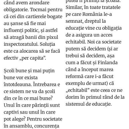
putea fi primiți la școală.
când avem arondare
Similar, în toate tratatele
obligatorie. Tocmai pentru
pe care România le-a
că cei din cartierele bogate
semnat, dreptul la
au șanse să fie mai
educație vine cu obligația
influenți politic, și astfel
de a asigura un acces
să atragă banii din pixul
echitabil. Noi ca societate
inspectoratului. Soluția
putem să decidem (și ar
este ca alocarea să se facă
trebui să decidem, așa
efectiv „per capita”.
cum a făcut și Finlanda
când a început marea
Școli bune și mai puțin
reformă care i-a făcut
bune vor exista
exemplu de urmat) că
întotdeauna. Întrebarea e
„echitabil” este ceea ce ne
ce sistem ne va da școli
dorim în primul rând de la
din ce în ce mai bune?
sistemul de educație.
Unul în care părinții sunt
captivi sau unul în care
pot alege? Pentru societate
în ansamblu, concurența