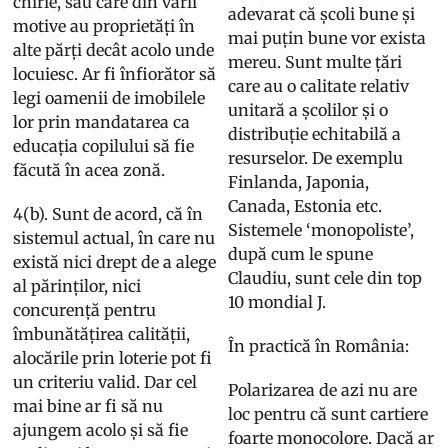
chirie, sau care din varii
adevarat că școli bune și
motive au proprietăți în
mai puțin bune vor exista
alte părți decât acolo unde
mereu. Sunt multe țări
locuiesc. Ar fi înfiorător să
care au o calitate relativ
legi oamenii de imobilele
unitară a școlilor și o
lor prin mandatarea ca
distribuție echitabilă a
educația copilului să fie
resurselor. De exemplu
făcută în acea zonă.
Finlanda, Japonia,
Canada, Estonia etc.
4(b). Sunt de acord, că în
Sistemele ‘monopoliste’,
sistemul actual, în care nu
după cum le spune
există nici drept de a alege
Claudiu, sunt cele din top
al părinților, nici
10 mondial J.
concurență pentru
îmbunătățirea calității,
În practică în România:
alocările prin loterie pot fi
un criteriu valid. Dar cel
Polarizarea de azi nu are
mai bine ar fi să nu
loc pentru că sunt cartiere
ajungem acolo și să fie
foarte monocolore. Dacă ar