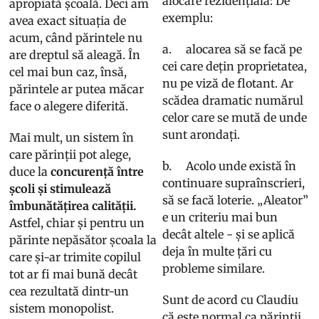
alocare rezidențială: De
apropiată școală. Deci am
exemplu:
avea exact situația de
acum, când părintele nu
a. alocarea să se facă pe
are dreptul să aleagă. În
cei care dețin proprietatea,
cel mai bun caz, însă,
nu pe viză de flotant. Ar
părintele ar putea măcar
scădea dramatic numărul
face o alegere diferită.
celor care se mută de unde
sunt arondați.
Mai mult, un sistem în
care părinții pot alege,
b. Acolo unde există în
duce la
concurență între
continuare supraînscrieri,
școli și stimulează
să se facă loterie. „Aleator”
îmbunătățirea calității.
e un criteriu mai bun
Astfel, chiar și pentru un
decât altele - și se aplică
părinte nepăsător școala la
deja în multe țări cu
care și-ar trimite copilul
probleme similare.
tot ar fi mai bună decât
cea rezultată dintr-un
Sunt de acord cu Claudiu
sistem monopolist.
că este normal ca părinții