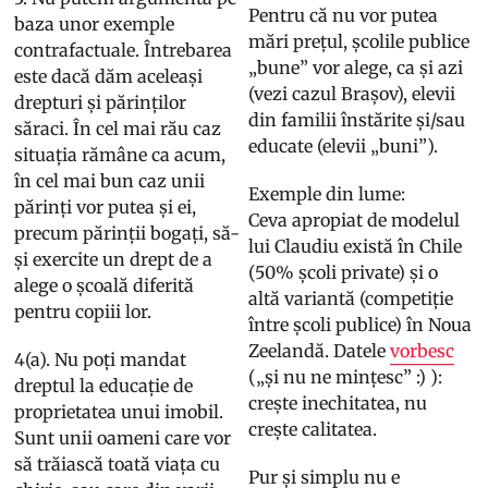
Pentru că nu vor putea
baza unor exemple
mări prețul, școlile publice
contrafactuale. Întrebarea
„bune” vor alege, ca și azi
este dacă dăm aceleași
(vezi cazul Brașov), elevii
drepturi și părinților
din familii înstărite și/sau
săraci. În cel mai rău caz
educate (elevii „buni”).
situația rămâne ca acum,
în cel mai bun caz unii
Exemple din lume:
părinți vor putea și ei,
Ceva apropiat de modelul
precum părinții bogați, să-
lui Claudiu există în Chile
și exercite un drept de a
(50% școli private) și o
alege o școală diferită
altă variantă (competiție
pentru copiii lor.
între școli publice) în Noua
Zeelandă. Datele
vorbesc
4(a). Nu poți mandat
(„și nu ne mințesc” :) ):
dreptul la educație de
crește inechitatea, nu
proprietatea unui imobil.
crește calitatea.
Sunt unii oameni care vor
să trăiască toată viața cu
Pur și simplu nu e