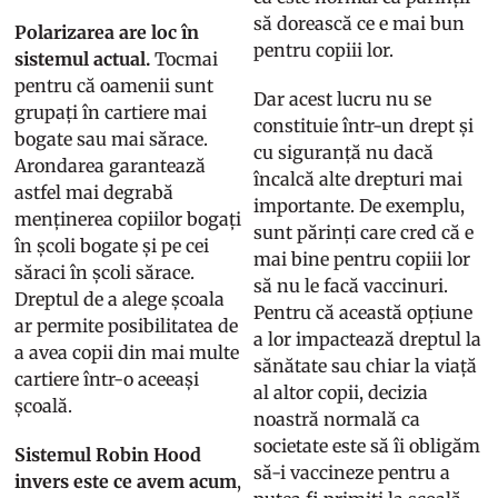
să dorească ce e mai bun
Polarizarea are loc în
pentru copiii lor.
sistemul actual.
Tocmai
pentru că oamenii sunt
Dar acest lucru nu se
grupați în cartiere mai
constituie într-un drept și
bogate sau mai sărace.
cu siguranță nu dacă
Arondarea garantează
încalcă alte drepturi mai
astfel mai degrabă
importante. De exemplu,
menținerea copiilor bogați
sunt părinți care cred că e
în școli bogate și pe cei
mai bine pentru copiii lor
săraci în școli sărace.
să nu le facă vaccinuri.
Dreptul de a alege școala
Pentru că această opțiune
ar permite posibilitatea de
a lor impactează dreptul la
a avea copii din mai multe
sănătate sau chiar la viață
cartiere într-o aceeași
al altor copii, decizia
școală.
noastră normală ca
societate este să îi obligăm
Sistemul Robin Hood
să-i vaccineze pentru a
invers este ce avem acum
,