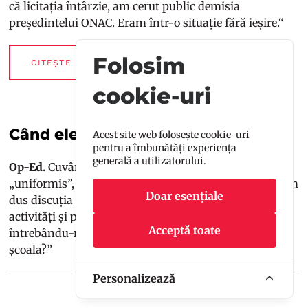
că licitația întârzie, am cerut public demisia
președintelui ONAC. Eram într-o situație fără ieșire.“
Folosim
CITEȘTE MAI MULT
cookie-uri
Când elevii nu sunt „one size”
Acest site web folosește cookie-uri
pentru a îmbunătăți experiența
generală a utilizatorului.
Op-Ed.
Cuvântul „uniformă” vine din latinescul
„uniformis”, care înseamnă „a fi de aceeași formă”. Am
Doar esențiale
dus discuția mai departe, de la o ținută adecvată, la
activități și profesori care îi modelează pe elevi,
Acceptă toate
întrebându-mă „cât de uniformizată este, de fapt,
școala?”
Personalizează