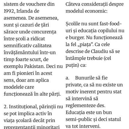
sistem de vouchere din
Câteva considerații despre
1992, Irlanda de
modelul economic:
asemenea. De asemenea,
Școlile nu sunt fast-food-
sunt și cazuri de țări
uri și educația copilului nu
sărace unde concurența
e burger. Nu funcționează
între școli a ridicat
la fel „piața”. Ca cele
semnificativ calitatea
descrise de Claudiu să se
învățământului într-un
întâmple trebuie (cel
timp foarte scurt, de
puțin) ca:
exemplu Pakistan. Deci nu
am fi pionieri în acest
a. Bunurile să fie
sens, doar am aplica
private, ca să nu existe un
modelele care
motiv inerent pentru stat
funcționează în alte părți.
să intervină să
reglementeze des.
2. Instituțional, părinții nu
Educația este un bun
se pot implica activ în
semi-public și deci statul
viața școlară decât prin
va tot interveni.
reprezentanții minoritari