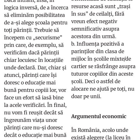
resurse acasă sunt „trași
logica inversă, de a încerca
în sus” de ceilalți, fără
să eliminăm posibilitatea
vreun efect negativ
de a-și alege școala pentru
semnificativ asupra
toți părinții. Trebuie să
acestora din urmă.
începem cu „securisme”
b. Influența pozitivă a
prin care, de exemplu, să
parinților din clasa de
verificăm dacă părinții
mijloc în școlile mixte/de
chiar locuiesc în locațiile
cartier se răsfrânge asupra
unde declară. Dar, chiar și
tuturor copiilor din aceste
atunci, părinți care își
școli. Deci o astfel de
doresc o educație mai
alocare ne ajută pe toți, nu
bună pentru copiii lor, vor
doar pe unii.
face un efort să iasă bine
la acele verificări. În final,
nu vom fi reușit decât să
Argumentul economic
îngreunăm viața unor
părinți care nu-și doresc
În România, acolo unde
decât o educație mai bună
există alegere (la liceu în