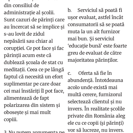
din consiliul de
b. Serviciul să poată fi
administrație al școlii.
ușor evaluat, astfel încât
Sunt cazuri de părinți care
consumatorii să se poată
au încercat să se implice și
muta la un alt furnizor
s-au lovit de zidul
mai bun. Și serviciul
nepăsării sau chiar al
‘educație bună’ este foarte
corupției. Ce pot face și fac
greu de evaluat de către
părinții acum este că
majoritatea părinților.
dublează școala de stat cu
meditații. Ceea ce pe lângă
c. Oferta să fie în
faptul că necesită un efort
abundență. Întotdeauna
suplimentar pe care doar
acolo unde există mai
cei mai înstăriți îl pot face,
multă cerere, furnizorul
alimentează de fapt
selectează clientul și nu
polarizarea din sistem și
invers. În realitate școlile
obosește și mai mult
private din România aleg
copiii.
ele cu ce copii (și părinți)
vor să lucreze, nu invers.
3. Nu putem argumenta pe