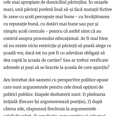
cele mai apropiate de domiciliul părinților. În orașele
mari, unii părinți preferă însă să-și facă mutații fictive
în zone cu școli percepute mai bune - cu învățătoarea
cu reputație bună, cu dotări mai bune sau pur și
simplu școli centrale - pentru că astfel simt că au
control asupra procesului educațional. Ar fi mai bine
să nu existe nicio restricție și părinții să poată alege ce
școală vor, dacă tot nu pot fi cu adevărat obligați să
dea copiii la școala de cartier? Sau ar trebui verificate
adresele și puși să se înscrie la școala de care aparțin?
Am întrebat doi oameni cu perspective politice opuse
care sunt argumentele pentru cele două opțiuni de
politici publice. Etapele dezbaterii sunt: 1) pledoaria
inițială (fiecare își argumentează poziția), 2) după
câteva zile, răspunsul fiecăruia la argumentele
celeilalte părți, 3) concluzia, care conține și cele mai