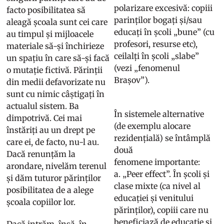
polarizare excesivă: copiii
facto posibilitatea să
parinților bogați și/sau
aleagă școala sunt cei care
educați în școli „bune” (cu
au timpul și mijloacele
profesori, resurse etc),
materiale să-și închirieze
ceilalți în școli „slabe”
un spațiu în care să-și facă
(vezi „fenomenul
o mutație fictivă. Părinții
Brașov”).
din medii defavorizate nu
sunt cu nimic câștigați în
actualul sistem. Ba
În sistemele alternative
dimpotrivă. Cei mai
(de exemplu alocare
înstăriți au un drept pe
rezidențială) se întâmplă
care ei, de facto, nu-l au.
două
Dacă renunțăm la
fenomene importante:
arondare, nivelăm terenul
a. „Peer effect”. În școli și
și dăm tuturor părinților
clase mixte (ca nivel al
posibilitatea de a alege
educației și venitului
școala copiilor lor.
părinților), copiii care nu
beneficiază de educație si
Dacă intrăm, însă, în