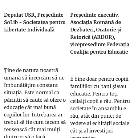
Deputat USR, Președinte
Președinte executiv,
SoLib - Societatea pentru
Asociația Română de
Libertate Individuală
Dezbateri, Oratorie și
Retorică (ARDOR),
vicepreședinte Federația
Coaliția pentru Educație
Ține de natura noastră
umană să încercăm să ne
E bine doar pentru copiii
îmbunătățim constant
familiilor cu bani și/sau
situația. Este normal ca
educație. Pentru toți
părinții să caute să ofere o
ceilalți copii e rău. Pentru
educație cât mai bună
societate în ansamblu e
copiilor lor. Întrebarea ar
rău, atât din punct de
trebui să fie cum facem să
vedere al echității sociale
reușească cât mai mulți
cât și al investiției
dintre ei să o facă.
economice.