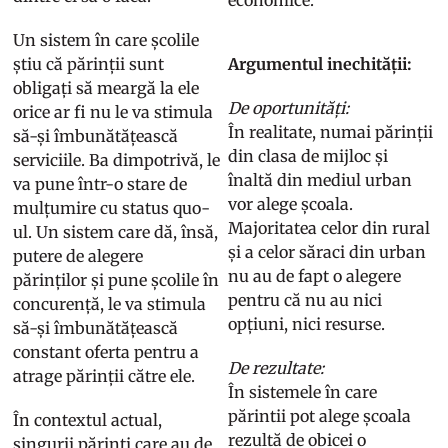
Un sistem în care școlile
știu că părinții sunt
Argumentul inechității:
obligați să meargă la ele
De oportunități:
orice ar fi nu le va stimula
În realitate, numai părinții
să-și îmbunătățească
din clasa de mijloc și
serviciile. Ba dimpotrivă, le
înaltă din mediul urban
va pune într-o stare de
vor alege școala.
mulțumire cu status quo-
Majoritatea celor din rural
ul. Un sistem care dă, însă,
și a celor săraci din urban
putere de alegere
nu au de fapt o alegere
părinților și pune școlile în
pentru că nu au nici
concurență, le va stimula
opțiuni, nici resurse.
să-și îmbunătățească
constant oferta pentru a
De rezultate:
atrage părinții către ele.
În sistemele în care
părintii pot alege școala
În contextul actual,
rezultă de obicei o
singurii părinți care au de