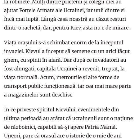
la robinete. Mulți dintre prietenii și colegii mei au
ajutat Forțele Armate ale Ucrainei, iar unii dintre ei
încă mai luptă. Lângă casa noastră au căzut resturi
dintr-o rachetă, dar, pentru Kiev, asta nu e de mirare.
Viața orașului s-a schimbat enorm de la începutul
invaziei. Kievul a început să semene cu un arici făcut
ghem, cu spinii în afară. Dar după ce invadatorii au
fost alungați, capitala Ucrainei a revenit, treptat, la
viața normală. Acum, metrourile și alte forme de
transport public funcționează, iar cea mai mare parte
a magazinelor sunt deschise.
În ce privește spiritul Kievului, evenimentele din
ultima perioadă au arătat că ucrainenii sunt o națiune
de războinici, capabili să-și apere Patria Mamă.
Uneori, pare că orașul are o istorie de o mie de ani