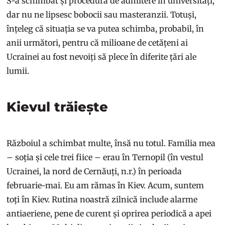
S-a schimbat și procedura de admitere în universități,
dar nu ne lipsesc bobocii sau masteranzii. Totuși,
înțeleg că situația se va putea schimba, probabil, în
anii următori, pentru că milioane de cetățeni ai
Ucrainei au fost nevoiți să plece în diferite țări ale
lumii.
Kievul trăiește
Războiul a schimbat multe, însă nu totul. Familia mea
– soția și cele trei fiice – erau în Ternopil (în vestul
Ucrainei, la nord de Cernăuți, n.r.) în perioada
februarie-mai. Eu am rămas în Kiev. Acum, suntem
toți în Kiev. Rutina noastră zilnică include alarme
antiaeriene, pene de curent și oprirea periodică a apei