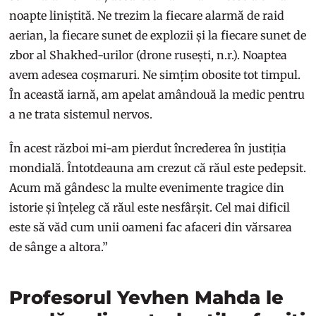
noapte liniștită. Ne trezim la fiecare alarmă de raid
aerian, la fiecare sunet de explozii și la fiecare sunet de
zbor al Shakhed-urilor (drone rusești, n.r.). Noaptea
avem adesea coșmaruri. Ne simțim obosite tot timpul.
În această iarnă, am apelat amândouă la medic pentru
a ne trata sistemul nervos.
În acest război mi-am pierdut încrederea în justiția
mondială. Întotdeauna am crezut că răul este pedepsit.
Acum mă gândesc la multe evenimente tragice din
istorie și înțeleg că răul este nesfârșit. Cel mai dificil
este să văd cum unii oameni fac afaceri din vărsarea
de sânge a altora.”
Profesorul Yevhen Mahda le