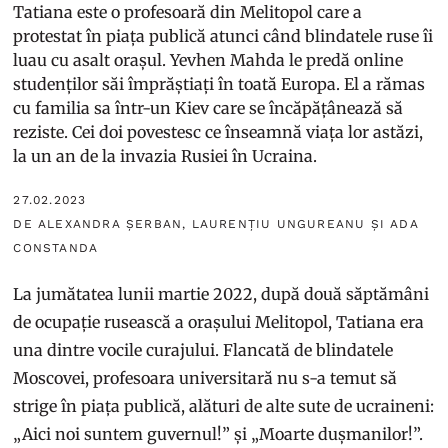
Tatiana este o profesoară din Melitopol care a
protestat în piața publică atunci când blindatele ruse îi
luau cu asalt orașul. Yevhen Mahda le predă online
studenților săi împrăștiați în toată Europa. El a rămas
cu familia sa într-un Kiev care se încăpățânează să
reziste. Cei doi povestesc ce înseamnă viața lor astăzi,
la un an de la invazia Rusiei în Ucraina.
27.02.2023
DE ALEXANDRA ȘERBAN, LAURENȚIU UNGUREANU ȘI ADA
CONSTANDA
La jumătatea lunii martie 2022, după două săptămâni
de ocupație rusească a orașului Melitopol, Tatiana era
una dintre vocile curajului. Flancată de blindatele
Moscovei, profesoara universitară nu s-a temut să
strige în piața publică, alături de alte sute de ucraineni:
„Aici noi suntem guvernul!” și „Moarte dușmanilor!”.