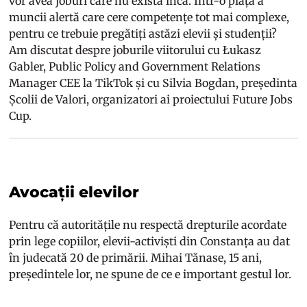
vor avea joburi care nu există încă. Într-o piață a
muncii alertă care cere competențe tot mai complexe,
pentru ce trebuie pregătiți astăzi elevii și studenții?
Am discutat despre joburile viitorului cu Łukasz
Gabler, Public Policy and Government Relations
Manager CEE la TikTok și cu Silvia Bogdan, președinta
Școlii de Valori, organizatori ai proiectului Future Jobs
Cup.
Avocații elevilor
Pentru că autoritățile nu respectă drepturile acordate
prin lege copiilor, elevii-activiști din Constanța au dat
în judecată 20 de primării. Mihai Tănase, 15 ani,
președintele lor, ne spune de ce e important gestul lor.