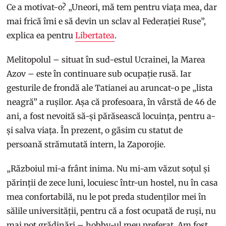
Ce a motivat-o? „Uneori, mă tem pentru viața mea, dar
mai frică îmi e să devin un sclav al Federației Ruse”,
explica ea pentru
Libertatea
.
Melitopolul – situat în sud-estul Ucrainei, la Marea
Azov – este în continuare sub ocupație rusă. Iar
gesturile de frondă ale Tatianei au aruncat-o pe „lista
neagră” a rușilor. Așa că profesoara, în vârstă de 46 de
ani, a fost nevoită să-și părăsească locuința, pentru a-
și salva viața. În prezent, o găsim cu statut de
persoană strămutată intern, la Zaporojie.
„Războiul mi-a frânt inima. Nu mi-am văzut soțul și
părinții de zece luni, locuiesc într-un hostel, nu în casa
mea confortabilă, nu le pot preda studenților mei în
sălile universității, pentru că a fost ocupată de ruși, nu
mai pot grădinări – hobby-ul meu preferat. Am fost