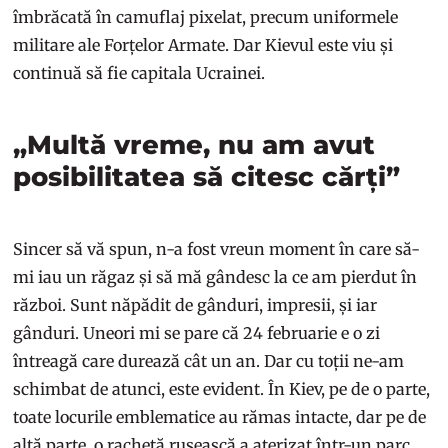
îmbrăcată în camuflaj pixelat, precum uniformele
militare ale Forțelor Armate. Dar Kievul este viu și
continuă să fie capitala Ucrainei.
„Multă vreme, nu am avut
posibilitatea să citesc cărți”
Sincer să vă spun, n-a fost vreun moment în care să-
mi iau un răgaz și să mă gândesc la ce am pierdut în
război. Sunt năpădit de gânduri, impresii, și iar
gânduri. Uneori mi se pare că 24 februarie e o zi
întreagă care durează cât un an. Dar cu toții ne-am
schimbat de atunci, este evident. În Kiev, pe de o parte,
toate locurile emblematice au rămas intacte, dar pe de
altă parte, o rachetă rusească a aterizat într-un parc