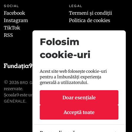
SOCIAL
LEGAL
Facebook
Termeni și condiții
Instagram
Politica de cookies
TikTok
RSS
Folosim
cookie-uri
Acest site web folosește cookie-uri
pentru a îmbunătăți experiența
© 2026
, toate drepturile
generală a utilizatorului.
BRD GROUPE SOCIÉTÉ GÉNÉRALE
rezervate.
Școala9 este un proiect susținut de
BRD GROUPE SOCIÉTÉ
Doar esențiale
.
GÉNÉRALE
Acceptă toate