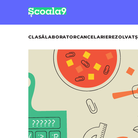
CLASĂ
LABORATOR
CANCELARIE
REZOLVAT
Ș