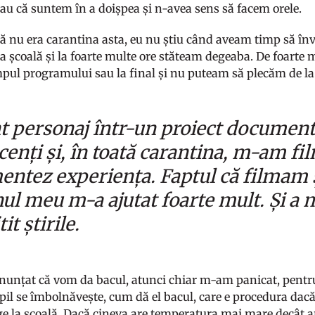
tiau că suntem în a doișpea și n-avea sens să facem orele.
că nu era carantina asta, eu nu știu când aveam timp să în
 școală și la foarte multe ore stăteam degeaba. De foarte m
mpul programului sau la final și nu puteam să plecăm de la
t personaj într-un proiect documen
cenți și, în toată carantina, m-am fi
ntez experiența. Faptul că filmam 
nul meu m-a ajutat foarte mult. Și a 
tit știrile.
nunțat că vom da bacul, atunci chiar m-am panicat, pentru
pil se îmbolnăvește, cum dă el bacul, care e procedura dacă
e la școală. Dacă cineva are temperatura mai mare decât ar