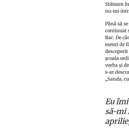
Stăteam în 
nu-mi intr
Până să se 
continuat 
Bac. De câ
eseuri de 
descoperit
școala onli
vorba și d
s-ar descu
„Sanda, cum
Eu îmi
să-mi 
aprili