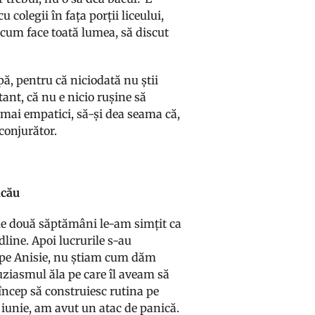
 colegii în fața porții liceului,
ă, cum face toată lumea, să discut
pă, pentru că niciodată nu știi
ant, că nu e nicio rușine să
 mai empatici, să-și dea seama că,
nconjurător.
acău
ele două săptămâni le-am simțit ca
dline. Apoi lucrurile s-au
 pe Anisie, nu știam cum dăm
uziasmul ăla pe care îl aveam să
încep să construiesc rutina pe
 iunie, am avut un atac de panică.