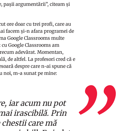
e, pașii argumentării”, citeam și
ut ore doar cu trei profi, care au
mai facem și-n afara programei de
forma Google Classrooms multe
ez: cu Google Classrooms am
oarecum adevărat. Momentan,
ă, de altfel. La profesori cred că e
fesoară despre care n-ai spune că
cu noi, m-a sunat pe mine:
re, iar acum nu pot
ai irascibilă. Prin
e chestii care mă