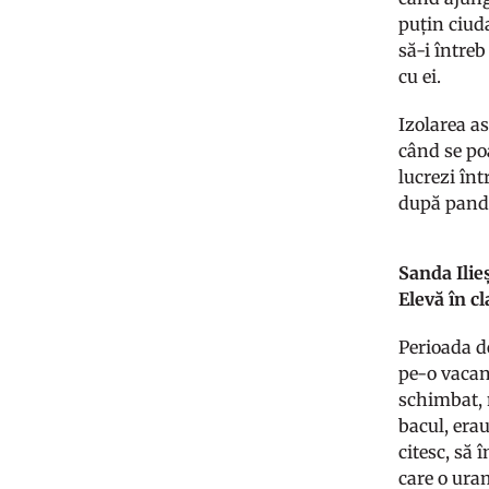
puțin ciuda
să-i întreb
cu ei.
Izolarea as
când se po
lucrezi în
după pande
Sanda Ilie
Elevă în c
Perioada d
pe-o vacanț
schimbat, 
bacul, era
citesc, să
care o ura