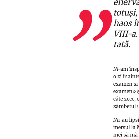
enerva
totuși
haos î
VIII-a
tată.
M-am înspă
o zi înaint
examen și 
examen» și 
câte zece, 
zâmbetul u
Mi-au lipsi
mersul la M
mei să mă 