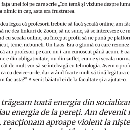
fața unei foi pe care scrie „Ion temă și viziune despre lum
a nimic în cap, asta era frustrarea.
dea legea că profesorii trebuie să facă școală online, am făc
să ne dea linkuri de Zoom, să ne sune, să se intereseze ce 
nd cu școala online, au început profii să ne pună pe plat
făcut, teme, nebuneli. Un haos. Era o glumă cu care rezon
 că am profesori pe care nu i-am cunoscut până acum. E 
ne e din obligativitate, nu din suflet, cum e și școala normal
e cât de mult vor să se înțeleagă cu tehnologia. Avem o pro
rca cu device-urile, dar vrând foarte mult să țină legătura 
 fac asta?” A venit băiatul ei de la facultate și a ajutat-o.
 trăgeam toată energia din socializa
iau energia de la pereți. Am devenit m
e, reacționam aproape violent la nișt