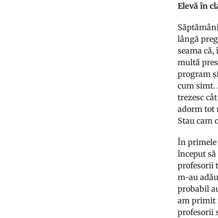
Elevă în cl
Săptămânile
lângă pregă
seama că, î
multă pres
program și
cum simt. 
trezesc câ
adorm tot 
Stau cam o 
În primele
început să 
profesorii
m-au adăug
probabil a
am primit n
profesorii 