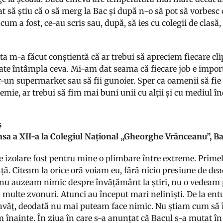
t să știu că o să merg la Bac și după n-o să pot să vorbesc cu
 cum a fost, ce-au scris sau, după, să ies cu colegii de clas
ta m-a făcut conștientă că ar trebui să apreciem fiecare cli
ate întâmpla ceva. Mi-am dat seama că fiecare job e import
tr-un supermarket sau să fii gunoier. Sper ca oamenii să fie
mie, ar trebui să fim mai buni unii cu alții și cu mediul î
ș
lasa a XII-a la Colegiul Național „Gheorghe Vrănceanu”, B
e izolare fost pentru mine o plimbare între extreme. Prim
ă. Citeam la orice oră voiam eu, fără nicio presiune de dea
nu auzeam nimic despre învățământ la știri, nu o vedeam
u multe zvonuri. Atunci au început mari neliniști. De la ent
 învăț, deodată nu mai puteam face nimic. Nu știam cum să 
m înainte. În ziua în care s-a anunțat că Bacul s-a mutat în