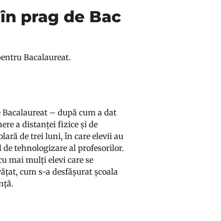
 în prag de Bac
 pentru Bacalaureat.
de Bacalaureat – după cum a dat
ere a distanței fizice și de
ră de trei luni, în care elevii au
l de tehnologizare al profesorilor.
cu mai mulți elevi care se
vățat, cum s-a desfășurat școala
ență.