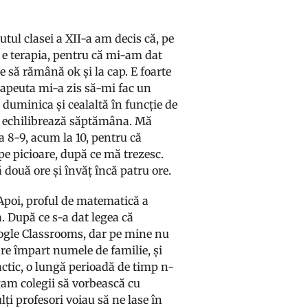
utul clasei a XII-a am decis că, pe
a e terapia, pentru că mi-am dat
e să rămână ok și la cap. E foarte
erapeuta mi-a zis să-mi fac un
duminica și cealaltă în funcție de
mi echilibrează săptămâna. Mă
a 8-9, acum la 10, pentru că
pe picioare, după ce mă trezesc.
 două ore și învăț încă patru ore.
Apoi, proful de matematică a
. După ce s-a dat legea că
Google Classrooms, dar pe mine nu
re împart numele de familie, și
actic, o lungă perioadă de timp n-
ugam colegii să vorbească cu
lți profesori voiau să ne lase în