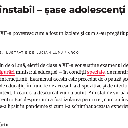
 instabil – șase adolescenți
a XII-a povestesc cum a fost în izolare și cum s-au pregătit
. ILUSTRAȚIE DE LUCIAN LUPU / ARGO
in de o lună, elevii de clasa a XII-a vor susține examenul 
igurări
ministrul educației – în condiții
speciale
, de mențin
interacțiunii. Examenul acesta este precedat de o pauză școla
de educație, în funcție de accesul la dispozitive și de nivelu
ntext, fiecare s-a descurcat cum a putut. Am stat de vorbă 
pentru Bac despre cum a fost izolarea pentru ei, cum au în
 le-a lipsit în pandemie și cum i-a schimbat această experi
ârțu