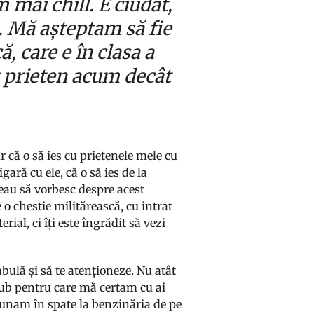
mai chill. E ciudat,
i. Mă așteptam să fie
, care e în clasa a
t prieten acum decât
că o să ies cu prietenele mele cu
gară cu ele, că o să ies de la
reau să vorbesc despre acest
 o chestie militărească, cu intrat
ial, ci îți este îngrădit să vezi
abulă și să te atenționeze. Nu atât
club pentru care mă certam cu ai
adunam în spate la benzinăria de pe