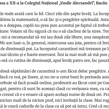
asa a XII-a la Colegiul Național „Vasile Alecsandri”, Bacău
 mele arată cam la fel. Cinci zile din șapte învăț. La încep
tirea la matematică, o să fac și o pregătire spirituală. Ast
n a doișpea, copiii nu prea pun accentul pe faptul că trebui
iune. Voiam să fiu sigură că nu o să clachez de la stres. T
 mi-a recomandat să-mi iau două zile libere, una neapărat 
Mi-am luat-o, în general, miercurea sau joia, pentru că î
t de dimineață pot. La începutul carantinei mă trezeam pe l
mai târziu și e foarte enervant. Îmi ia mai mult să mă pun 
oră cu rutina de dimineață, apoi învăț patru ore, fac pauză
 două săptămâni de carantină n-am făcut deloc pregătire. 
facă cu noi, pe Zoom, și nu ne-a cerut bani în perioada asta
 trebuie să facă școală online, profesorii au făcut cont pe 
at, pentru că sunt în aceeași clasă cu verișoara mea, cu ca
u crezut că e o eroare că apare același nume de două ori. Pr
iciun mail de la niciun prof, nici invitații la clase. Mai r
să le ceară codurile de la clase ca să pot să intru. Cred că mu