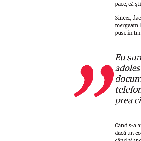
pace, că ș
Sincer, da
mergeam la
puse în ti
Eu sun
adoles
docume
telefo
prea ci
Când s-a a
dacă un co
când ajung