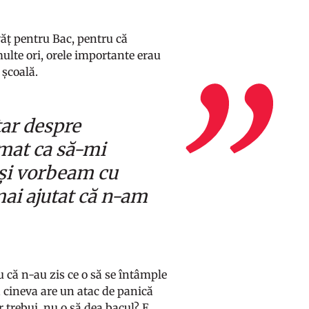
văț pentru Bac, pentru că
ulte ori, orele importante erau
 școală.
tar despre
lmat ca să-mi
și vorbeam cu
mai ajutat că n-am
 că n-au zis ce o să se întâmple
 cineva are un atac de panică
 trebui, nu o să dea bacul? E