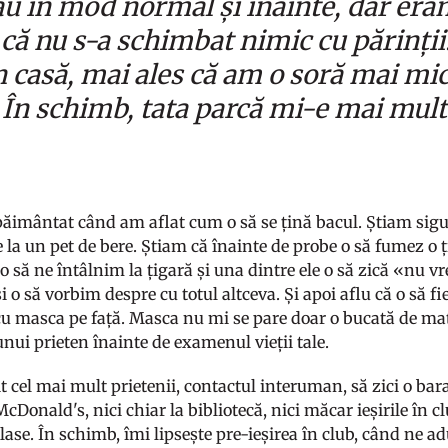
u în mod normal și înainte, dar eram 
, că nu s-a schimbat nimic cu părinți
n casă, mai ales că am o soră mai mică
. În schimb, tata parcă mi-e mai mul
imântat când am aflat cum o să se țină bacul. Știam sigur 
e la un pet de bere. Știam că înainte de probe o să fumez o ți
o să ne întâlnim la țigară și una dintre ele o să zică «nu v
o să vorbim despre cu totul altceva. Și apoi aflu că o să fie
cu masca pe față. Masca nu mi se pare doar o bucată de mater
nui prieten înainte de examenul vieții tale.
t cel mai mult prietenii, contactul interuman, să zici o bar
cDonald's, nici chiar la bibliotecă, nici măcar ieșirile în 
lase. În schimb, îmi lipsește pre-ieșirea în club, când ne 