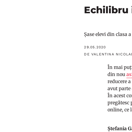
Echilibru
Șase elevi din clasa 
29.05.2020
DE VALENTINA NICOLAE
În mai puț
din nou
as
reducere a 
avut parte 
În acest co
pregătesc 
online, ce
Ștefania G