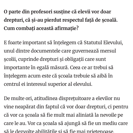
O parte din profesori susține că elevii vor doar
drepturi, că și-au pierdut respectul față de școală.
Cum combați această afirmație?
E foarte important să înțelegem că Statutul Elevului,
unul dintre documentele care guvernează mersul
școlii, cuprinde drepturi și obligații care sunt
importante în egală măsură. Ceea ce ar trebui să
înțelegem acum este că școala trebuie să aibă în
centrul ei interesul superior al elevului.
De multe ori, atitudinea disprețuitoare a elevilor nu
vine neapărat din faptul că vor doar drepturi, ci pentru
că vor ca școala să fie mult mai aliniată la nevoile pe
care le au. Vor ca școala să ajungă să fie un mediu care
să le dezvolte abilitățile și să fie mai prietenoase.