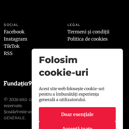
SOCIAL
LEGAL
Facebook
Termeni și condiții
Instagram
Politica de cookies
TikTok
RSS
Folosim
cookie-uri
Acest site web folosește cookie-uri
pentru a îmbunătăți experiența
generală a utilizatorului.
© 2026
, toate drepturile
BRD GROUPE SOCIÉTÉ GÉNÉRALE
rezervate.
Școala9 este un proiect susținut de
BRD GROUPE SOCIÉTÉ
Doar esențiale
.
GÉNÉRALE
Acceptă toate