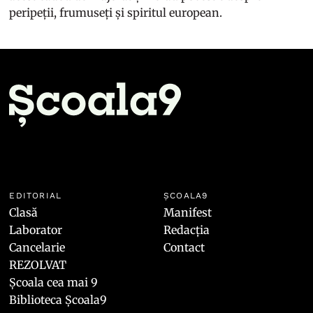
peripeții, frumuseți și spiritul european.
EDITORIAL
ȘCOALA9
Clasă
Manifest
Laborator
Redacția
Cancelarie
Contact
REZOLVAT
Școala cea mai 9
Biblioteca Școala9