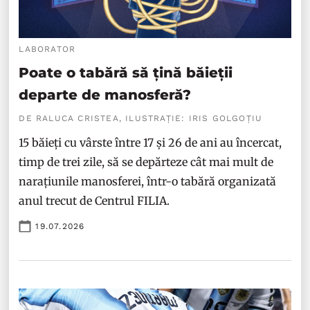
LABORATOR
Poate o tabără să țină băieții
departe de manosferă?
DE RALUCA CRISTEA, ILUSTRAȚIE: IRIS GOLGOȚIU
15 băieți cu vârste între 17 și 26 de ani au încercat,
timp de trei zile, să se depărteze cât mai mult de
narațiunile manosferei, într-o tabără organizată
anul trecut de Centrul FILIA.
19.07.2026