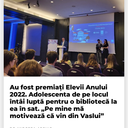
Au fost premiați Elevii Anului
2022. Adolescenta de pe locul
întâi luptă pentru o bibliotecă la
ea în sat. „Pe mine mă
motivează că vin din Vaslui”