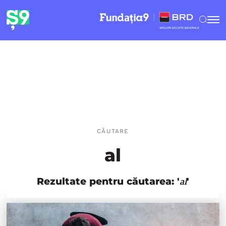
CĂUTARE
al
Rezultate pentru căutarea: '
'
al