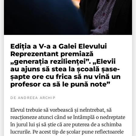
Ediția a V-a a Galei Elevului
Reprezentant premiază
„generația rezilienței”. „Elevii
au ajuns să stea la școală șase-
șapte ore cu frica să nu vină un
profesor ca să le pună note”
DE ANDREEA ARCHIP
Elevul trebuie să vorbească și neîntrebat, să
reacționeze atunci când se întâmplă o nedreptate
în jurul lui și să știe că are puterea de a schimba
lucrurile. Pe acest tip de școlar pune reflectoarele