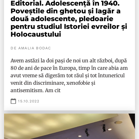
Editorial. Adolescență în 1940.
Poveștile din ghetou și lagăr a
două adolescente, pledoarie
pentru studiul Istoriei evreilor și
Holocaustului
DE AMALIA BODAC
Avem astăzi la doi pași de noi un alt război, după
80 de ani de pace în Europa, timp în care abia am
avut vreme să digerăm tot răul și tot întunericul
venit din discriminare, xenofobie și
antisemitism. Am cit
15.10.2022