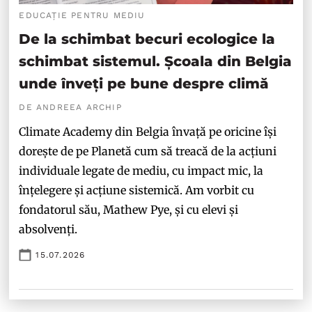
EDUCAȚIE PENTRU MEDIU
De la schimbat becuri ecologice la
schimbat sistemul. Școala din Belgia
unde înveți pe bune despre climă
DE ANDREEA ARCHIP
Climate Academy din Belgia învață pe oricine își
dorește de pe Planetă cum să treacă de la acțiuni
individuale legate de mediu, cu impact mic, la
înțelegere și acțiune sistemică. Am vorbit cu
fondatorul său, Mathew Pye, și cu elevi și
absolvenți.
15.07.2026