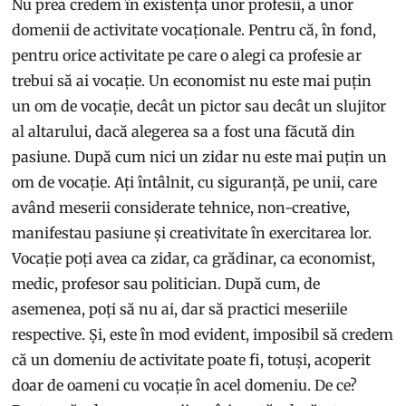
Nu prea credem în existența unor profesii, a unor
domenii de activitate vocaționale. Pentru că, în fond,
pentru orice activitate pe care o alegi ca profesie ar
trebui să ai vocație. Un economist nu este mai puțin
un om de vocație, decât un pictor sau decât un slujitor
al altarului, dacă alegerea sa a fost una făcută din
pasiune. După cum nici un zidar nu este mai puțin un
om de vocație. Ați întâlnit, cu siguranță, pe unii, care
având meserii considerate tehnice, non-creative,
manifestau pasiune și creativitate în exercitarea lor.
Vocație poți avea ca zidar, ca grădinar, ca economist,
medic, profesor sau politician. După cum, de
asemenea, poți să nu ai, dar să practici meseriile
respective. Și, este în mod evident, imposibil să credem
că un domeniu de activitate poate fi, totuși, acoperit
doar de oameni cu vocație în acel domeniu. De ce?