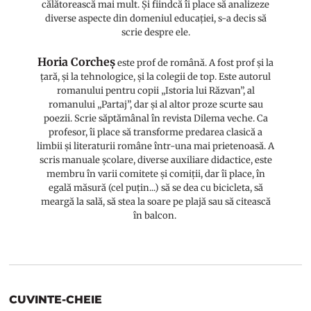
călătorească mai mult. Și fiindcă îi place să analizeze
diverse aspecte din domeniul educației, s-a decis să
scrie despre ele.
Horia Corcheș
este prof de română. A fost prof și la
țară, și la tehnologice, și la colegii de top. Este autorul
romanului pentru copii „Istoria lui Răzvan”, al
romanului „Partaj”, dar și al altor proze scurte sau
poezii. Scrie săptămânal în revista Dilema veche. Ca
profesor, îi place să transforme predarea clasică a
limbii și literaturii române într-una mai prietenoasă. A
scris manuale școlare, diverse auxiliare didactice, este
membru în varii comitete și comiții, dar îi place, în
egală măsură (cel puțin...) să se dea cu bicicleta, să
meargă la sală, să stea la soare pe plajă sau să citească
în balcon.
CUVINTE-CHEIE