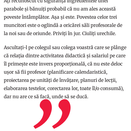
Ați recunoscut cu siguranță ingredientele unei
parabole și bănuiți probabil că nu am ales această
poveste întâmplător. Așa și este. Povestea celor trei
muncitori este o oglindă a oricărei săli profesorale de
la noi sau de oriunde. Priviți în jur. Ciuliți urechile.
Ascultați-l pe colegul sau colega voastră care se plânge
că relația dintre activitatea didactică și salariul pe care
îl primește este invers proporțională, că nu este deloc
ușor să fii profesor (planificare calendaristică,
proiectarea pe unități de învățare, planuri de lecții,
elaborarea testelor, corectarea lor, toate îl/o consumă),
dar nu are ce să facă, unde să se ducă.